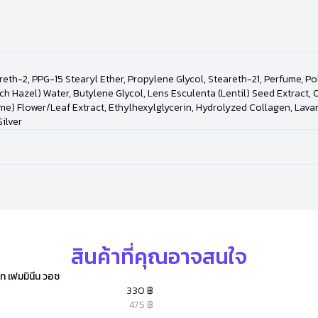
eth-2, PPG-15 Stearyl Ether, Propylene Glycol, Steareth-21, Perfume, P
 Hazel) Water, Butylene Glycol, Lens Esculenta (Lentil) Seed Extract, Op
me) Flower/Leaf Extract, Ethylhexylglycerin, Hydrolyzed Collagen, Lava
ilver
สินค้าที่คุณอาจสนใจ
็ท เฟมมินีน วอช
330 ฿
475 ฿