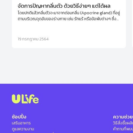
จัดการปัญหากลิ่นตัว ด้วยวิธีง่ายๆ แต่ได้ผล
โดยปกติแล้วกลิ่นตัวจะมาจากต่อมกลิ่น (Apocrine gland) ที่อยู่
ตามบริเวณจุดอับของร่างกาย เช่น รักแร้ หรือข้อพับต่างๆ ซึ่ง
มักจะถูกกระตุ้นจากฮอร์โมนที่เริ่มทำงานตั้งแต่วัยรุ่น นอกจากนี้
ความเครียดยังเป็นอีกหนึ่งปัจจัยกระตุ้นให้ต่อมกลิ่นทำงานจน
เกิดเป็นกลิ่นเฉพาะบุคคล
19 กรกฎาคม 2564
ช้อปปิ้ง
ความช่วย
เสริมอาหาร
วิธีสั่งซื้อผ
ดูแลความงาม
คำถามที่พบ