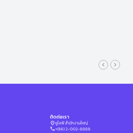
Previous slid
Next sli
ติดต่อเรา
location_on
ยูไลฟ์ สำนักงานใหญ่
phone
+(66) 2-002-8888