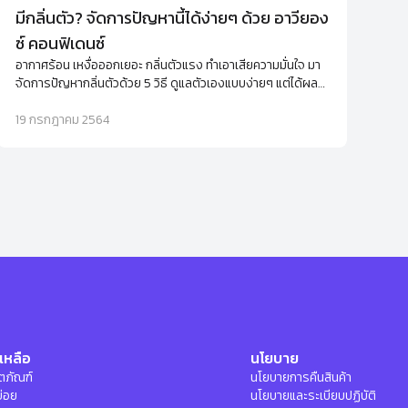
มีกลิ่นตัว? จัดการปัญหานี้ได้ง่ายๆ ด้วย อาวียอง
ซ์ คอนฟิเดนซ์
อากาศร้อน เหงื่อออกเยอะ กลิ่นตัวแรง ทำเอาเสียความมั่นใจ มา
จัดการปัญหากลิ่นตัวด้วย 5 วิธี ดูแลตัวเองแบบง่ายๆ แต่ได้ผล
กันเถอะ
19 กรกฎาคม 2564
เหลือ
นโยบาย
ลิตภัณฑ์
นโยบายการคืนสินค้า
บ่อย
นโยบายและระเบียบปฏิบัติ