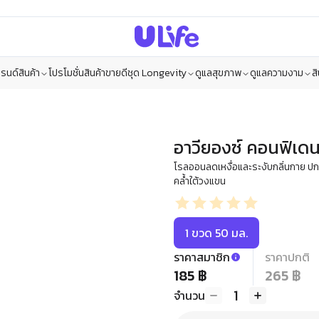
รนด์สินค้า
โปรโมชั่น
สินค้าขายดี
ชุด Longevity
ดูแลสุขภาพ
ดูแลความงาม
ส
อาวียองซ์ คอนฟิเดน
โรลออนลดเหงื่อและระงับกลิ่นกาย ปกป
คล้ำใต้วงแขน
1 ขวด 50 มล.
ราคาสมาชิก
ราคาปกติ
185 ฿
265 ฿
1
จำนวน