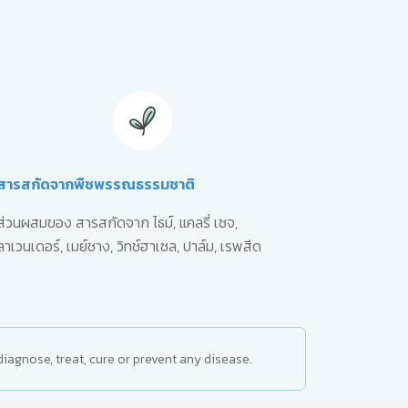
สารสกัดจากพืชพรรณธรรมชาติ
ส่วนผสมของ สารสกัดจาก ไธม์, แคลรี่ เซจ,
ลาเวนเดอร์, เมย์ชาง, วิทช์ฮาเซล, ปาล์ม, เรพสีด
iagnose, treat, cure or prevent any disease.