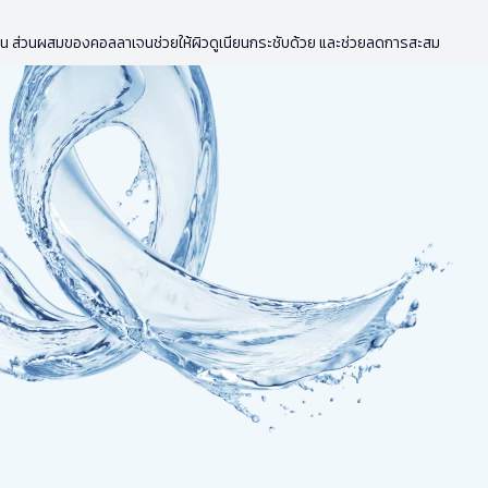
งแขน ส่วนผสมของคอลลาเจนช่วยให้ผิวดูเนียนกระชับด้วย และช่วยลดการสะสม