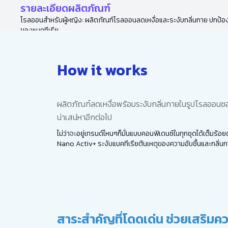
รายละเอียดผลิตภัณฑ์
โรลออนสำหรับผู้หญิง: ผลิตภัณฑ์โรลออนลดเหงื่อและระงับกลิ่นกาย ปกป้อง
ของแบคทีเรีย
How it works
ผลิตภัณฑ์ลดเหงื่อพร้อมระงับกลิ่นกายในรูปโรลออนซอฟท
น่าเสน่หาอีกต่อไป
ไม่ว่าจะอยู่เทรนด์ไหนๆก็มั่นแบบคอนฟิเดนซ์ในทุกชุดได้เต็มร้
Nano Activ+ ระงับแบคทีเรียต้นเหตุของความอับชื้นและกลิ่น
สาระสำคัญที่โดดเด่น ช่วยเสริมคว