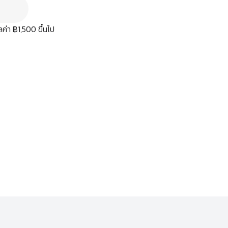
มูลค่า ฿1,500 ขึ้นไป