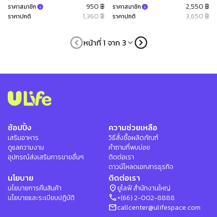
950 ฿
2,550 ฿
ราคาสมาชิก
ราคาสมาชิก
1,360 ฿
3,650 ฿
ราคาปกติ
ราคาปกติ
หน้าที่ 1 จาก 3
ช้อปปิ้ง
ความช่วยเหลือ
เสริมอาหาร
วิธีสั่งซื้อผลิตภัณฑ์
ดูแลความงาม
คำถามที่พบบ่อย
อุปกรณ์ส่งเสริมการขายอื่นๆ
ติดต่อเรา
ดาวน์โหลดเอกสารธุรกิจ
นโยบาย
ติดต่อเรา
location_on
นโยบายการคืนสินค้า
ยูไลฟ์ สำนักงานใหญ่
phone
นโยบายและระเบียบปฏิบัติ
+(66) 2-002-8888
mail
callcenter@ulifespace.com