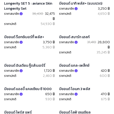
Longevity SET 5 : aviance Skin
บียอนด์ มากิ พลัส+ (แบบขวด)
Longevity Set
3,250 ฿
ราคาสมาชิก
36,430
32,475
4,650 ฿
ราคาสมาชิก
ราคาปกติ
฿
54,930 ฿
ราคาปกติ
บียอนด์ ร็อกซ์เบอร์กี้ พลัส+
บียอนด์ สมาร์ท เฮลท์​
3,750 ฿
31,410
28,800
ราคาสมาชิก
ราคาสมาชิก
5,360 ฿
฿
ราคาปกติ
35,245 ฿
ราคาปกติ
บียอนด์ อินเดียน กู๊ดส์เบอร์รี่
บียอนด์ แคล-เพล็กซ์
1,720 ฿
420 ฿
ราคาสมาชิก
ราคาสมาชิก
2,460 ฿
600 ฿
ราคาปกติ
ราคาปกติ
บียอนด์ แอลจี้ แคลเซียม ซี 1000
บียอนด์ โอเมก 3 พลัส
650 ฿
470 ฿
ราคาสมาชิก
ราคาสมาชิก
930 ฿
675 ฿
ราคาปกติ
ราคาปกติ
บียอนด์ ไพรัส แพร์
บียอนด์ ไลฟ์ เซนเชียล