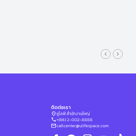
Previous slid
Next sli
ติดต่อเรา
location_on
ยูไลฟ์ สำนักงานใหญ่
phone
+(66) 2-002-8888
mail
callcenter@ulifespace.com