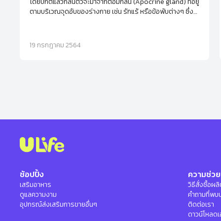
โดยปกติแล้วกลิ่นตัวจะมาจากต่อมกลิ่น (Apocrine gland) ที่อยู่
ตามบริเวณจุดอับของร่างกาย เช่น รักแร้ หรือข้อพับต่างๆ ซึ่ง
มักจะถูกกระตุ้นจากฮอร์โมนที่เริ่มทำงานตั้งแต่วัยรุ่น นอกจากนี้
ความเครียดยังเป็นอีกหนึ่งปัจจัยกระตุ้นให้ต่อมกลิ่นทำงานจน
เกิดเป็นกลิ่นเฉพาะบุคคล
19 กรกฎาคม 2564
ช้อปปิ้ง
ความช่วย
เสริมอาหาร
วิธีสั่งซื้อผ
ดูแลความงาม
คำถามที่พบ
อุปกรณ์ส่งเสริมการขายอื่นๆ
ติดต่อเรา
ดาวน์โหลดเ