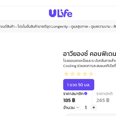
รนด์สินค้า
โปรโมชั่น
สินค้าขายดี
ชุด Longevity
ดูแลสุขภาพ
ดูแลความงาม
ส
อาวียองซ์ คอนฟิเดน
โรลออนลดเหงื่อและระงับกลิ่นกายสำห
Cooling ช่วยลดการสะสมแบคทีเรียที่
1 ขวด 50 มล.
ราคาสมาชิก
ราคาปกติ
185 ฿
265 ฿
1
จำนวน