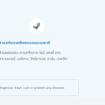
สารสกัดจากพืชพรรณธรรมชาติ
ส่วนผสมของ สารสกัดจาก ไธม์, แคลรี่ เซจ,
ลาเวนเดอร์, เมย์ชาง, วิทช์ฮาเซล, ปาล์ม, เรพสีด
iagnose, treat, cure or prevent any disease.