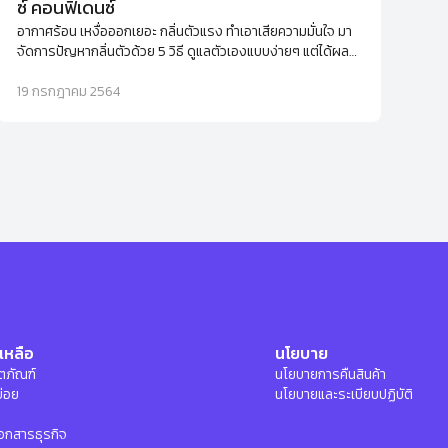
ซ์ คอนฟิเดนซ์
อากาศร้อน เหงื่อออกเยอะ กลิ่นตัวแรง ทำเอาเสียความมั่นใจ มา
จัดการปัญหากลิ่นตัวด้วย 5 วิธี ดูแลตัวเองแบบง่ายๆ แต่ได้ผล
กันเถอะ
19 กรกฎาคม 2564
เหลือ
นโยบาย
ลิตภัณฑ์
นโยบายการคืนสินค้า
บ่อย
นโยบายและระเบียบปฏิบัติ
อกสารธุรกิจ