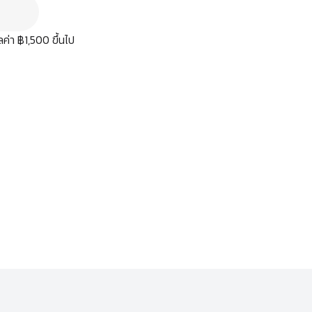
มูลค่า ฿1,500 ขึ้นไป