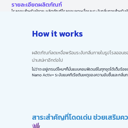
รายละเอียดผลิตภัณฑ์
โรลออนสำหรับผู้ชาย: ผลิตภัณฑ์โรลออนลดเหงื่อและระงับกลิ่นกายสำหรับผู
How it works
ผลิตภัณฑ์ลดเหงื่อพร้อมระงับกลิ่นกายในรูปโรลออนซอฟท
น่าเสน่หาอีกต่อไป
ไม่ว่าจะอยู่เทรนด์ไหนๆก็มั่นแบบคอนฟิเดนซ์ในทุกชุดได้เต็มร้
Nano Activ+ ระงับแบคทีเรียต้นเหตุของความอับชื้นและกลิ่น
สาระสำคัญที่โดดเด่น ช่วยเสริมคว