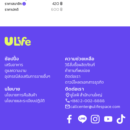
420 ฿
ราคาสมาชิก
600 ฿
ราคาปกติ
ช้อปปิ้ง
ความช่วยเหลือ
เสริมอาหาร
วิธีสั่งซื้อผลิตภัณฑ์
ดูแลความงาม
คำถามที่พบบ่อย
อุปกรณ์ส่งเสริมการขายอื่นๆ
ติดต่อเรา
ดาวน์โหลดเอกสารธุรกิจ
นโยบาย
ติดต่อเรา
location_on
นโยบายการคืนสินค้า
ยูไลฟ์ สำนักงานใหญ่
phone
นโยบายและระเบียบปฏิบัติ
+(66) 2-002-8888
mail
callcenter@ulifespace.com