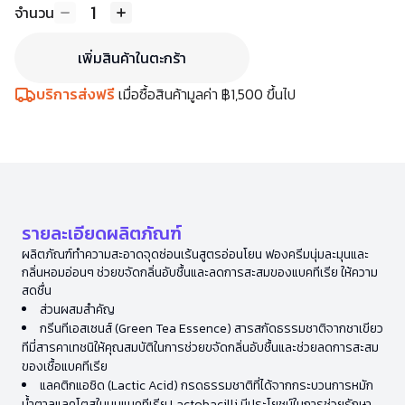
1
จำนวน
เพิ่มสินค้าในตะกร้า
บริการส่งฟรี
เมื่อซื้อสินค้ามูลค่า ฿1,500 ขึ้นไป
รายละเอียดผลิตภัณฑ์
ผลิตภัณฑ์ทำความสะอาดจุดซ่อนเร้นสูตรอ่อนโยน ฟองครีมนุ่มละมุนและ
กลิ่นหอมอ่อนๆ ช่วยขจัดกลิ่นอับชื้นและลดการสะสมของแบคทีเรีย ให้ความ
สดชื่น
ส่วนผสมสำคัญ
กรีนทีเอสเซนส์ (Green Tea Essence) สารสกัดธรรมชาติจากชาเขียว
ทีมี่สารคาเทชนิให้คุณสมบัติในการช่วยขจัดกลิ่นอับชื้นและช่วยลดการสะสม
ของเชื้อแบคทีเรีย
แลคติกแอซิด (Lactic Acid) กรดธรรมชาติที่ได้จากกระบวนการหมัก
น้ำตาลแลคโตสในนมแบคทีเรีย Lactobacilli มีประโยชน์ในการช่วยรักษา