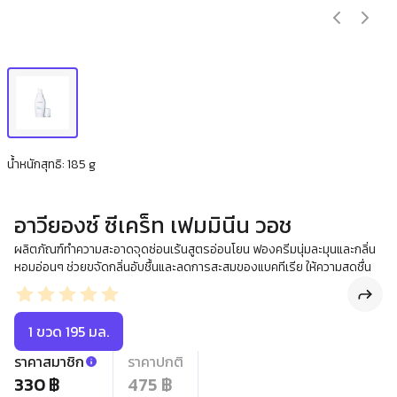
น้ำหนักสุทธิ: 185 g
อาวียองซ์ ซีเคร็ท เฟมมินีน วอช
ผลิตภัณฑ์ทำความสะอาดจุดซ่อนเร้นสูตรอ่อนโยน ฟองครีมนุ่มละมุนและกลิ่น
หอมอ่อนๆ ช่วยขจัดกลิ่นอับชื้นและลดการสะสมของแบคทีเรีย ให้ความสดชื่น
1 ขวด 195 มล.
ราคาสมาชิก
ราคาปกติ
330 ฿
475 ฿