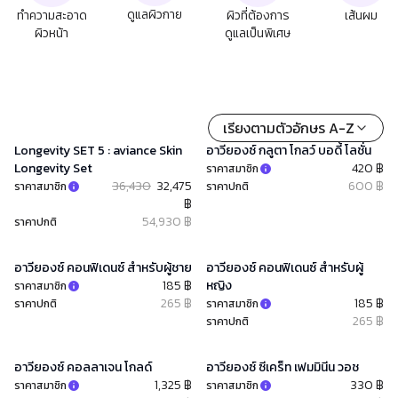
ดูแลผิวกาย
ทำความสะอาด
ผิวที่ต้องการ
เส้นผม
ผิวหน้า
ดูแลเป็นพิเศษ
เรียงตามตัวอักษร A-Z
Longevity SET 5 : aviance Skin
อาวียองซ์ กลูตา โกลว์ บอดี้ โลชั่น
Longevity Set
420 ฿
ราคาสมาชิก
36,430
32,475
600 ฿
ราคาสมาชิก
ราคาปกติ
฿
54,930 ฿
ราคาปกติ
อาวียองซ์ คอนฟิเดนซ์ สำหรับผู้ชาย
อาวียองซ์ คอนฟิเดนซ์ สำหรับผู้
185 ฿
หญิง
ราคาสมาชิก
265 ฿
185 ฿
ราคาปกติ
ราคาสมาชิก
265 ฿
ราคาปกติ
อาวียองซ์ คอลลาเจน โกลด์
อาวียองซ์ ซีเคร็ท เฟมมินีน วอช
1,325 ฿
330 ฿
ราคาสมาชิก
ราคาสมาชิก