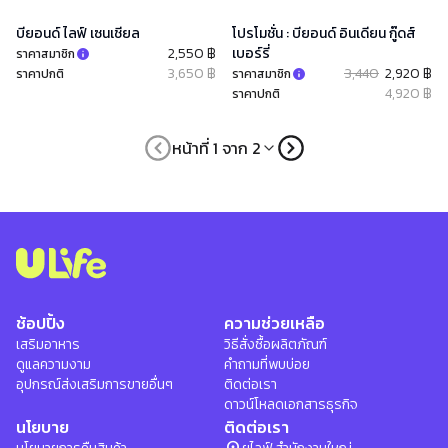
บียอนด์ ไลฟ์ เซนเชียล
โปรโมชั่น : บียอนด์ อินเดียน กู๊ดส์
2,550 ฿
เบอร์รี่
ราคาสมาชิก
3,650 ฿
3,440
2,920 ฿
ราคาปกติ
ราคาสมาชิก
4,920 ฿
ราคาปกติ
หน้าที่ 1 จาก 2
ช้อปปิ้ง
ความช่วยเหลือ
เสริมอาหาร
วิธีสั่งซื้อผลิตภัณฑ์
ดูแลความงาม
คำถามที่พบบ่อย
อุปกรณ์ส่งเสริมการขายอื่นๆ
ติดต่อเรา
ดาวน์โหลดเอกสารธุรกิจ
นโยบาย
ติดต่อเรา