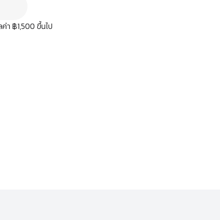
มูลค่า ฿1,500 ขึ้นไป