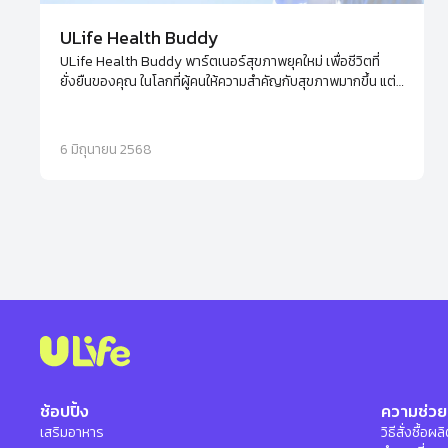
ULife Health Buddy
ULife Health Buddy พาร์ตเนอร์สุขภาพยุคใหม่ เพื่อชีวิตที่
ยั่งยืนของคุณ ในโลกที่ผู้คนให้ความสำคัญกับสุขภาพมากขึ้น แต่
กลับมีข้อมูลมากมายจนน่าลังเลใจ - Health Buddy คือคำตอบ
ใหม่จาก ULife ที่จะช่วยให้คุณดูแลตัวเองและคนรอบข้างได้อย่าง
มั่นใจ ด้วยความรู้ที่ถูกต้อง เครื่องมือที่แม่นยำ และผลิตภัณฑ์
6 มิถุนายน 2568
สุขภาพระดับโลกจาก Beyonde และ Aviance
ช้อปปิ้ง
ความช่วย
เสริมอาหาร
วิธีสั่งซื้อผ