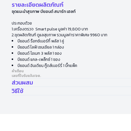
รายละเอียดผลิตภัณฑ์
ชุดแนะนำสุขภาพ บียอนด์ สมาร์ท เฮลท์​
ประกอบด้วย
1.เครื่องตรวจ Smart pulse มูลค่า 19,800 บาท
2.ชุดผลิตภัณฑ์ ดูแลสุขภาพ รวมมูลค่าราคาพิเศษ 9960 บาท
บียอนด์ ร็อกซ์เบอร์กี้ พลัส 1 คู่
บียอนด์ ไลฟ์ เซนเชียล 1 กล่อง
บียอนด์ โอเมก 3 พลัส 1 ซอง
บียอนด์ แคล-เพล็กซ์ 1 ซอง
บียอนด์ อินเดียน กู๊ดส์เบอร์รี่ 1 บิ๊กแพ็ค
คำเตือน
เลขที่ใบรับแจ้ง/อย.
ส่วนผสม
วิธีใช้