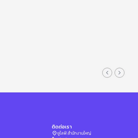
Previous slid
Next sli
ติดต่อเรา
location_on
ยูไลฟ์ สำนักงานใหญ่