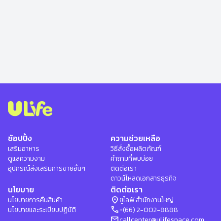
ช้อปปิ้ง
ความช่วยเหลือ
เสริมอาหาร
วิธีสั่งซื้อผลิตภัณฑ์
ดูแลความงาม
คำถามที่พบบ่อย
อุปกรณ์ส่งเสริมการขายอื่นๆ
ติดต่อเรา
ดาวน์โหลดเอกสารธุรกิจ
นโยบาย
ติดต่อเรา
location_on
นโยบายการคืนสินค้า
ยูไลฟ์ สำนักงานใหญ่
phone
นโยบายและระเบียบปฏิบัติ
+(66) 2-002-8888
mail
callcenter@ulifespace.com