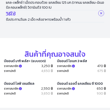
แคล-เพล็กซ์ 1 เม็ดประกอบด้วย: แคลเซียม 125 มก.(จากนม แคลเซียม-มิเนอ
รัล คอมเพล็กซ์) วิตามินดี3 100 IU
วิธีใช้
รับประทานวันละ 2 เม็ด หลังอาหารพร้อมน้ำ 1 แก้ว
สินค้าที่คุณอาจสนใจ
บียอนด์ มากิ พลัส+ (แบบขวด)
บียอนด์ โอเมก 3 พลัส
3,250 ฿
470 ฿
ราคาสมาชิก
ราคาสมาชิก
4,650 ฿
675 ฿
ราคาปกติ
ราคาปกติ
บียอนด์ ไลฟ์ เซนเชียล
บียอนด์ แอลจี้ แคลเซียม ซี 1000
2,550 ฿
650 ฿
ราคาสมาชิก
ราคาสมาชิก
3,650 ฿
930 ฿
ราคาปกติ
ราคาปกติ