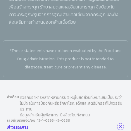
เพื่อสร้างกระดูก รักษาสมดุลแคลเซียมในกระดูก จึงป้องกัน
ภาวะกระดูกพรุนจากการสูญเสียแคลเซียมจากกระดูก และยัง
ส่งเสริมการทำงานของกล้ามเนื้อด้วย
*These statements have not been evaluated by the Food and
Drug Administration. This product is not intended to
diagnose, treat, cure or prevent any disease.
คำเตือน
ควรกินอาหารหลากหลายครบ 5 หมู่ในสัดส่วนที่เหมาะสมเป็นประจำ,
ไม่มีผลในการป้องกันหรือรักษาโรค, เด็กและสตรีมีครรภ์ไม่ควรรับ
ประทาน
ข้อมูลสำหรับผู้แพ้อาหาร: มีผลิตภัณฑ์จากนม
เลขที่ใบรับแจ้ง/อย.
13-1-02954-5-0289
ส่วนผสม