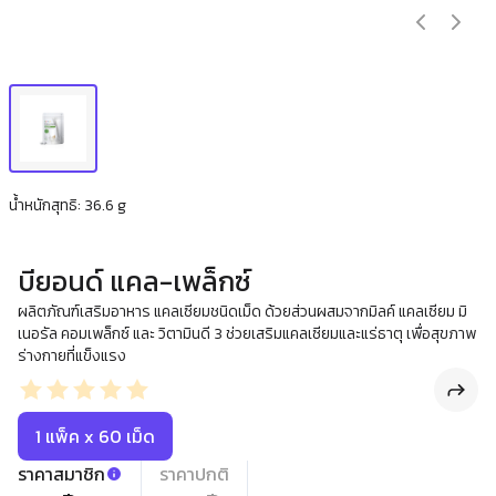
น้ำหนักสุทธิ: 36.6 g
บียอนด์ แคล-เพล็กซ์
ผลิตภัณฑ์เสริมอาหาร แคลเซียมชนิดเม็ด ด้วยส่วนผสมจากมิลค์ แคลเซียม มิ
เนอรัล คอมเพล็กซ์ และ วิตามินดี 3 ช่วยเสริมแคลเซียมและแร่ธาตุ เพื่อสุขภาพ
ร่างกายที่แข็งแรง
1 แพ็ค x 60 เม็ด
ราคาสมาชิก
ราคาปกติ