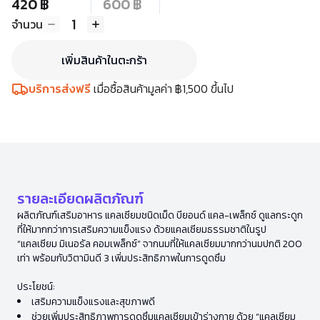
420 ฿
600 ฿
1
จำนวน
เพิ่มสินค้าในตะกร้า
บริการส่งฟรี
เมื่อซื้อสินค้ามูลค่า ฿1,500 ขึ้นไป
รายละเอียดผลิตภัณฑ์
ผลิตภัณฑ์เสริมอาหาร แคลเซียมชนิดเม็ด บียอนด์ แคล-เพล็กซ์ ดูแลกระดูก
ที่ให้มากกว่าการเสริมความแข็งแรง ด้วยแคลเซียมธรรมชาติในรูป
“แคลเซียม มิเนอรัล คอมเพล็กซ์” จากนมที่ให้แคลเซียมมากกว่านมปกติ 200
เท่า พร้อมกับวิตามินดี 3 เพิ่มประสิทธิภาพในการดูดซึม
ประโยชน์:
เสริมความแข็งแรงและสุขภาพดี
ช่วยเพิ่มประสิทธิภาพการดูดซึมแคลเซียมเข้าร่างกาย ด้วย “แคลเซียม