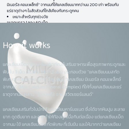
มิเนอรัล คอมเพล็กซ์” จากนมที่ให้แคลเซียมมากกว่านม 200 เท่า พร้อมกับ
แร่ธาตุต่างๆ ในสัดส่วนที่ใกล้เคียงกับกระดูกคน
เหมาะสำหรับทุกช่วงวัย
ขนาดบรรจุ 1 ซอง 60 เม็ด
How it works
แคลเซียมเม็ดจากนม คือผลิตภัณฑ์เสริมอาหารเพื่อสุขภาพกระดูกและ
ฟัน ใน 1 เม็ด (มินิแท็บ Mini-Tabs) ประกอบด้วย “แคลเซียมนมสกัด
พิเศษจากสหรัฐอเมริกา” ในรูปแบบ “แคลเซียม มิเนอรัล คอมเพล็กซ์
จากนม” (Milk Calcium Mineral Complex) ที่ให้ทั้งแคลเซียมและแร่
ธาตุจากนม ผสาน “วิตามินดี3 จาก สวิตเซอร์แลนด์”
แคลเซียมเสริมทั่วไปมักใช้ แคลเซียมคาร์บอเนต ซึ่งได้จากหินปูน ละลาย
ยาก ดูดซึมยาก และอาจทำให้ท้องผูกเมื่อกินต่อเนื่อง แต่แคลเซียมเม็ด
จากนม ใช้ แคลเซียมนมสกัดพิเศษ ที่เข้มข้น และให้มากกว่าแคลเซียม