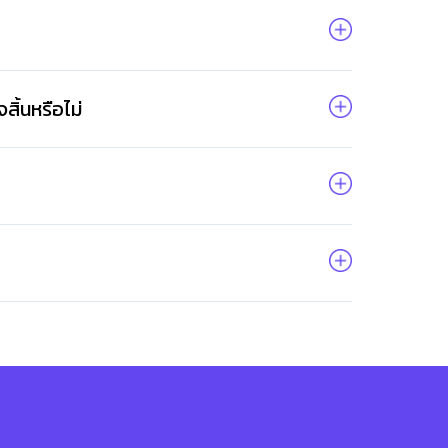
ให้
เพื่อน
เพื่อ
เปิด
โอกาส
สิ้นหรือไม่
สร้าง
รายได้
กับ
แผน
ธุรกิจ
ไลฟ์
แม็ก
พลัส
L
Facebook