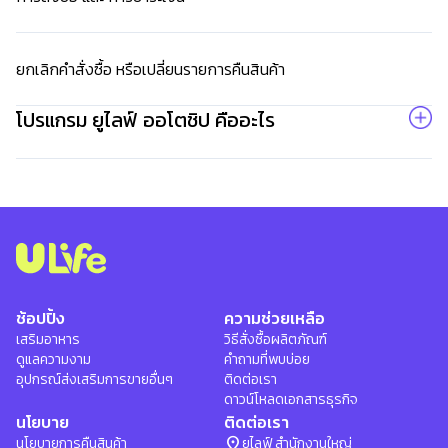
เปิด
โอกาส
สร้าง
ยกเลิกคำสั่งซื้อ หรือเปลี่ยนรายการคืนสินค้า
รายได้
กับ
โปรแกรม ยูไลฟ์ ออโตชิป คืออะไร
แผน
ธุรกิจ
ไลฟ์
แม็ก
พลัส
L
Facebook
ช้อปปิ้ง
ความช่วยเหลือ
เสริมอาหาร
วิธีสั่งซื้อผลิตภัณฑ์
ดูแลความงาม
คำถามที่พบบ่อย
อุปกรณ์ส่งเสริมการขายอื่นๆ
ติดต่อเรา
ดาวน์โหลดเอกสารธุรกิจ
นโยบาย
ติดต่อเรา
location_on
นโยบายการคืนสินค้า
ยูไลฟ์ สำนักงานใหญ่