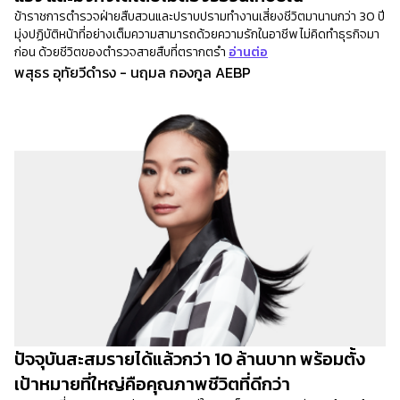
ข้าราชการตำรวจฝ่ายสืบสวนและปราบปรามทำงานเสี่ยงชีวิตมานานกว่า 30 ปี
มุ่งปฏิบัติหน้าที่อย่างเต็มความสามารถด้วยความรักในอาชีพ ไม่คิดทำธุรกิจมา
ก่อน ด้วยชีวิตของตำรวจสายสืบที่ตรากตรำ
อ่านต่อ
พสุธร อุทัยวีดำรง - นฤมล กองกูล AEBP
ปัจจุบันสะสมรายได้แล้วกว่า 10 ล้านบาท พร้อมตั้ง
เป้าหมายที่ใหญ่คือคุณภาพชีวิตที่ดีกว่า