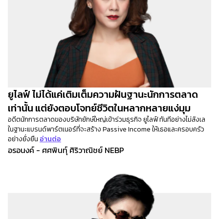
เปิด
โอกาส
สร้าง
รายได้
กับ
แผน
ธุรกิจ
ไลฟ์
ยูไลฟ์ ไม่ได้แค่เติมเต็มความฝันฐานะนักการตลาด
แม็ก
เท่านั้น แต่ยังตอบโจทย์ชีวิตในหลากหลายแง่มุม
พลัส
อดีตนักการตลาดของบริษัทยักษ์ใหญ่เข้าร่วมธุรกิจ ยูไลฟ์ ทันทีอย่างไม่ลังเล
ในฐานะแบรนด์พาร์ตเนอร์ที่จะสร้าง Passive Income ให้เธอและครอบครัว
อย่างยั่งยืน
อ่านต่อ
L
อรอนงค์ - ศศพินทุ์ ศิริวาณิชย์ NEBP
Facebook