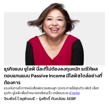
ธุรกิจแบบ ยูไลฟ์ นี่ละที่ไม่ต้องลงทุนหนัก แต่ให้ผล
ตอบแทนแบบ Passive Income มีไลฟ์สไตล์อย่างที่
ต้องการ
แรงบันดาลใจจากหนังสือพ่อรวยสอนลูก จุดประกายให้คุณจิระพัชร์ เลือก
ธุรกิจ ยูไลฟ์ เพื่อเป้าหมายเกษียณเร็ว เกษียณรวย
อ่านต่อ
จิระพัชร์ ไวยุพัฒนธี - รุ่งศักดิ์ กันคล้อย AEBP