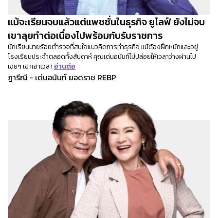
แม้จะเรียนจบแล้วแต่แพชชั่นในธุรกิจ ยูไลฟ์ ยังไม่จบ
เขาลุยทำต่อเนื่องไปพร้อมกับรับราชการ
นักเรียนนายร้อยตำรวจที่สนใจแนวคิดการทำธุรกิจ แม้ต้องฝึกหนักและอยู่
โรงเรียนประจำตลอดทั้งสัปดาห์ คุณเด่นอนันท์ไม่ปล่อยให้เวลาว่างผ่านไป
เฉยๆ เขาเอาเวลา
อ่านต่อ
ฎารีณี - เด่นอนันท์ ยอดราช REBP