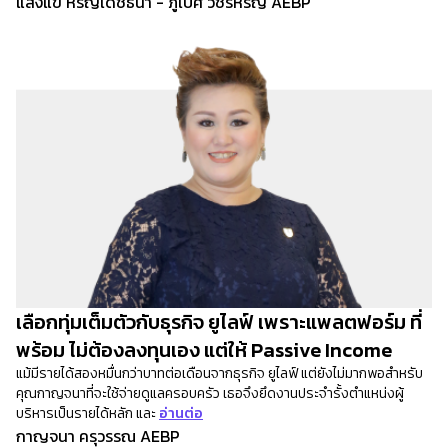
แสงแข หิรัญเดชธนา - ภูเบศ วัชรหิรัญ AEBP
เลือกทุ่มเต็มตัวกับธุรกิจ ยูไลฟ์ เพราะแพลตฟอร์ม ที่
พร้อม ไม่ต้องลงทุนเอง แต่ให้ Passive Income
แม้มีรายได้สองหมื่นกว่าบาทต่อเดือนจากธุรกิจ ยูไลฟ์ แต่ยังไม่มากพอสำหรับ
คุณกาญจนาที่จะใช้จ่ายดูแลครอบครัว เธอจึงยึดงานประจำรั้งตำแหน่งผู้
บริหารเป็นรายได้หลัก และ
อ่านต่อ
กาญจนา ครุวรรณ AEBP