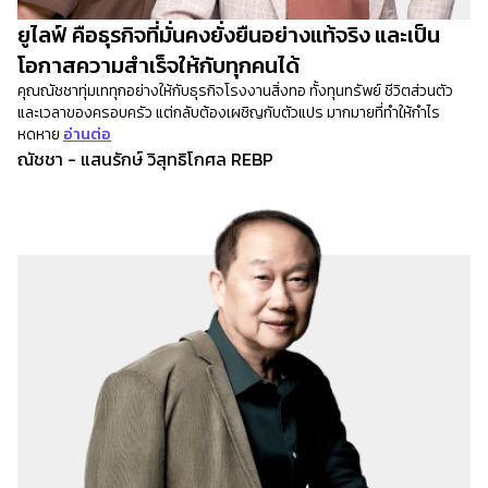
ยูไลฟ์ คือธุรกิจที่มั่นคงยั่งยืนอย่างแท้จริง และเป็น
โอกาสความสำเร็จให้กับทุกคนได้
คุณณัชชาทุ่มเททุกอย่างให้กับธุรกิจโรงงานสิ่งทอ ทั้งทุนทรัพย์ ชีวิตส่วนตัว
และเวลาของครอบครัว แต่กลับต้องเผชิญกับตัวแปร มากมายที่ทำให้กำไร
หดหาย
อ่านต่อ
ณัชชา - แสนรักษ์ วิสุทธิโกศล REBP