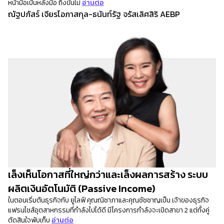
หน้ามือเป็นหลังมือ ถึงขั้นไม่
อ่านต่อ
ณัฐปภัสร์ เจียรโอภาสกุล-ธนันท์รัฐ จรัสเลิศสิริ AEBP
เล็งเห็นโอกาสที่ใหญ่กว่าและเล็งผลการสร้าง ระบบ
ผลิตเงินอัตโนมัติ (Passive Income)
ในตอนเริ่มต้นธุรกิจกับ ยูไลฟ์ คุณณิชาภาและคุณชัชชาญเป็น เจ้าของธุรกิจ
แฟรนไชส์อุตสาหกรรมที่กำลังไปได้ดี มีโครงการกำลังจะเปิดสาขา 2 แต่ทั้งคู่
ตัดสินใจพับเก็บ
อ่านต่อ