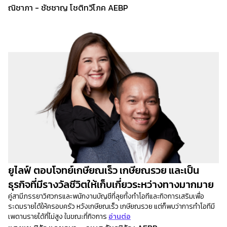
ณิชาภา - ชัชชาญ โชติทวีโภค AEBP
ยูไลฟ์ ตอบโจทย์เกษียณเร็ว เกษียณรวย และเป็น
ธุรกิจที่มีรางวัลชีวิตให้เก็บเกี่ยวระหว่างทางมากมาย
คู่สามีภรรยาวิศวกรและพนักงานบัญชีที่ลุยทั้งทำโอทีและกิจการเสริมเพื่อ
ระดมรายได้ให้ครอบครัว หวังเกษียณเร็ว เกษียณรวย แต่ก็พบว่าการทำโอทีมี
เพดานรายได้ที่ไม่สูง ในขณะที่กิจการ
อ่านต่อ