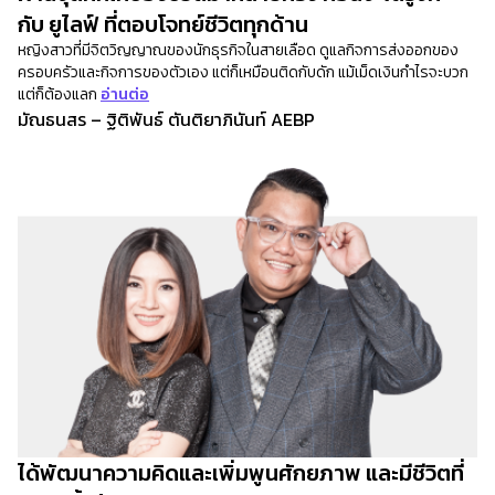
กับ ยูไลฟ์ ที่ตอบโจทย์ชีวิตทุกด้าน
หญิงสาวที่มีจิตวิญญาณของนักธุรกิจในสายเลือด ดูแลกิจการส่งออกของ
ครอบครัวและกิจการของตัวเอง แต่ก็เหมือนติดกับดัก แม้เม็ดเงินกำไรจะบวก
แต่ก็ต้องแลก
อ่านต่อ
มัณธนสร – ฐิติพันธ์ ตันติยาภินันท์ AEBP
ได้พัฒนาความคิดและเพิ่มพูนศักยภาพ และมีชีวิตที่