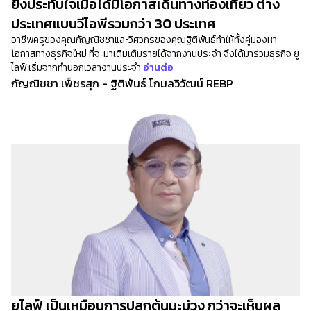
ยิ่งประทับใจเมื่อได้มีโอกาสเดินทางท่องเที่ยว ต่าง
ประเทศแบบวีไอพีรวมกว่า 30 ประเทศ
อาชีพครูของคุณกัญณิชชาและวิศวกรของคุณฐิติพันธ์ทำให้ทั้งคู่มองหา
โอกาสทางธุรกิจใหม่ ที่จะมาเติมเต็มรายได้จากงานประจำ จึงได้มาร่วมธุรกิจ ยู
ไลฟ์ เริ่มจากทำนอกเวลางานประจำ
อ่านต่อ
กัญณิชชา เพ็ชรสุก - ฐิติพันธ์ โกมลวิวัฒน์ REBP
ยูไลฟ์ เป็นเหมือนการปลูกต้นมะม่วง กว่าจะเห็นผล