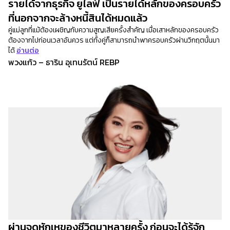
รายได้จากธุรกิจ ยูไลฟ์ เป็นรายได้หลักของครอบครัว
ที่นอกจากจะล้างหนี้สินได้หมดแล้ว
คู่แม่ลูกที่แม้ต้องเผชิญกับความสูญเสียครั้งสำคัญ เมื่อเสาหลักของครอบครัว
ต้องจากไปก่อนเวลาอันควร แต่ทั้งคู่ก็สามารถนำพาครอบครัวผ่านวิกฤตนั้นมา
ได้
อ่านต่อ
พวงแก้ว – ธาริน อุเทนรัตน์ REBP
ผ่านจุดหักเหของชีวิตมาหลายครั้ง ก่อนจะได้รู้จัก