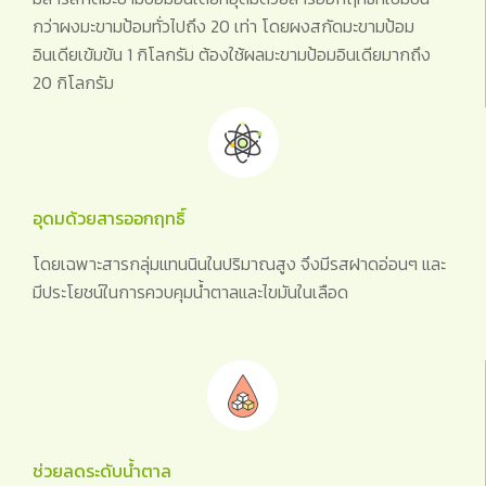
กว่าผงมะขามป้อมทั่วไปถึง 20 เท่า โดยผงสกัดมะขามป้อม
อินเดียเข้มข้น 1 กิโลกรัม ต้องใช้ผลมะขามป้อมอินเดียมากถึง
20 กิโลกรัม
อุดมด้วยสารออกฤทธิ์
โดยเฉพาะสารกลุ่มแทนนินในปริมาณสูง จึงมีรสฝาดอ่อนๆ และ
มีประโยชน์ในการควบคุมน้ำตาลและไขมันในเลือด
ช่วยลดระดับน้ำตาล