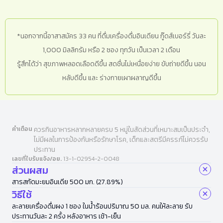
*นอกจากนี้อาสาสมัคร 33 คน ที่ดื่มเครื่องดื่มอินเดียน กู๊ดส์เบอร์รี่ วันละ
1,000 มิลลิกรัม หรือ 2 ซอง ทุกวัน เป็นเวลา 2 เดือน
รู้สึกได้ว่า สุขภาพหลอดเลือดดีขึ้น สดชื่นไม่เหนื่อยง่าย ขับถ่ายดีขึ้น นอน
หลับดีขึ้น และ ร่างกายเผาผลาญดีขึ้น
คำเตือน
ควรกินอาหารหลากหลายครบ 5 หมู่ในสัดส่วนที่เหมาะสมเป็นประจำ,
ไม่มีผลในการป้องกันหรือรักษาโรค, เด็กและสตรีมีครรภ์ไม่ควรรับ
ประทาน
เลขที่ใบรับแจ้ง/อย.
13-1-02954-2-0048
ส่วนผสม
สารสกัดมะยมอินเดีย 500 มก. (27.89%)
วิธีใช้
ละลายเครื่องดื่มผง 1 ซอง ในน้ำร้อนปริมาณ 50 มล. คนให้ละลาย รับ
ประทานวันละ 2 ครั้ง หลังอาหาร เช้า-เย็น