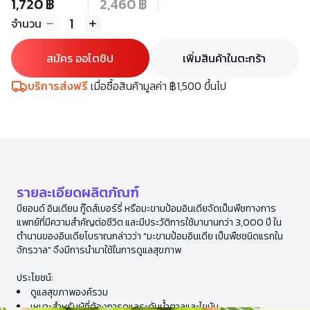
1,720 ฿
2,460 ฿
1
จำนวน
สมัคร ออโตชิป
เพิ่มสินค้าในตะกร้า
บริการส่งฟรี
เมื่อซื้อสินค้ามูลค่า ฿1,500 ขึ้นไป
รายละเอียดผลิตภัณฑ์
บียอนด์ อินเดียน กู๊ดส์เบอร์รี่ หรือมะขามป้อมอินเดียจัดเป็นพืชทางการ
แพทย์ที่มีความสำคัญต่อชีวิต และมีประวัติการใช้มานานกว่า 3,000 ปี ใน
ตำนานของอินเดียโบราณกล่าวว่า "มะขามป้อมอินเดีย เป็นพืชชนิดแรกใน
จักรวาล" จึงมีการนำมาใช้ในการดูแลสุขภาพ
ประโยชน์:
ดูแลสุขภาพองค์รวม
เหมาะสำหรับผู้ที่ต้องการดูแลระดับน้ำตาลและไขมัน