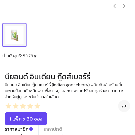
น้ำหนักสุทธิ: 53.79 g
บียอนด์ อินเดียน กู๊ดส์เบอร์รี่
บียอนด์ อินเดียน กู๊ดส์เบอร์รี่ (Indian gooseberry) ผลิตภัณฑ์เครื่องดื่ม
มะขามป้อมสกัดชนิดผง เพื่อการดูแลสุขภาพและปรับสมดุลร่างกาย เหมาะ
สำหรับผู้ดูแลระดับน้ำตาลในเลือด
1 แพ็ค x 30 ซอง
ราคาสมาชิก
ราคาปกติ