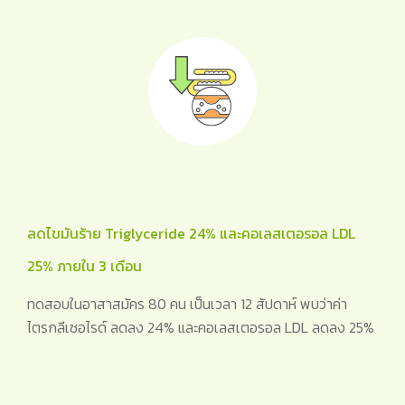
ลดไขมันร้าย Triglyceride 24% และคอเลสเตอรอล LDL
25% ภายใน 3 เดือน
ทดสอบในอาสาสมัคร 80 คน เป็นเวลา 12 สัปดาห์ พบว่าค่า
ไตรกลีเซอไรด์ ลดลง 24% และคอเลสเตอรอล LDL ลดลง 25%