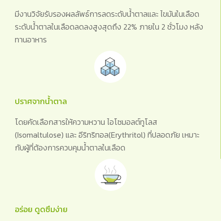
มีงานวิจัยรับรองผลลัพธ์การลดระดับน้ำตาลและ ไขมันในเลือด
ระดับน้ำตาลในเลือดลดลงสูงสุดถึง 22% ภายใน 2 ชั่วโมง หลัง
ทานอาหาร
ปราศจากน้ำตาล
โดยคัดเลือกสารให้ความหวาน ไอโซมอลต์ทูโลส
(Isomaltulose) และ อีริทริทอล(Erythritol) ที่ปลอดภัย เหมาะ
กับผู้ที่ต้องการควบคุมน้ำตาลในเลือด
อร่อย ดูดซึมง่าย