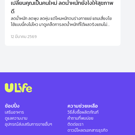
เปลี่ยนคุณเป็นคนใหม่ ลดน้ำหนักยังไงให้สุขภาพ
ดี
ลดน้ำหนัก ลดพุง ลดหุ่น แต่โหมหนักจนร่างกายแย่ แถมเสี่ยงโย
โย้แบบนี้คงไม่ไหว มาดูเคล็ดการลดน้ำหนักที่ได้ผลจริงแถมไม่
ทำให้เสียสุขภาพดีๆ ไปด้วย
12 มีนาคม 2569
ช้อปปิ้ง
ความช่วยเหลือ
เสริมอาหาร
วิธีสั่งซื้อผลิตภัณฑ์
ดูแลความงาม
คำถามที่พบบ่อย
อุปกรณ์ส่งเสริมการขายอื่นๆ
ติดต่อเรา
ดาวน์โหลดเอกสารธุรกิจ