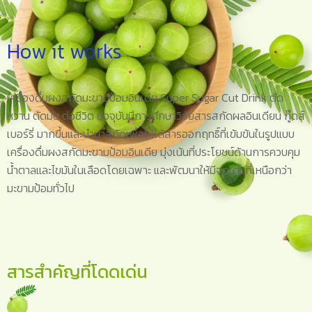
How it works
เครื่องดื่มผงสกัดมะขามป้อมอินเดีย Super Sugar Cut Drink ตัด
หวาน ตัดมัน ต่อชีวิต ปัจจุบันมีการศึกษาวิจัยสารสกัดผลอินเดียน กู๊ดส์
เบอร์รี่ มากขึ้นและนำมาสกัดเพื่อให้ได้สารออกฤทธิ์ที่เข้มข้นในรูปแบบ
เครื่องดื่มผงสกัดมะขามป้อมอินเดีย มุ่งเน้นที่ประโยชน์ด้านการควบคุม
น้ำตาลและไขมันในเลือดโดยเฉพาะ และพัฒนาให้มีจุดเด่นที่เหนือกว่า
มะขามป้อมทั่วไป
สารสำคัญที่โดดเด่น