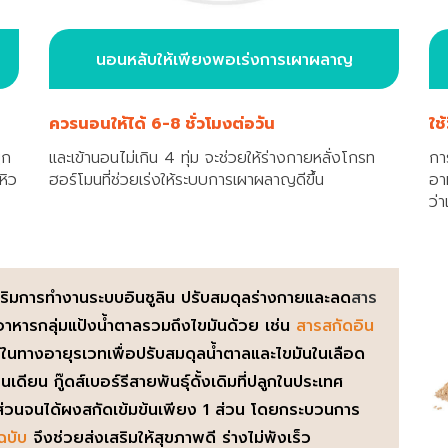
นอนหลับให้เพียงพอเร่งการเผาผลาญ
ควรนอนให้ได้ 6-8 ชั่วโมงต่อวัน
ใช
ูก
และเข้านอนไม่เกิน 4 ทุ่ม จะช่วยให้ร่างกายหลั่งโกรท
กา
หิว
ฮอร์โมนที่ช่วยเร่งให้ระบบการเผาผลาญดีขึ้น
อา
ว่
อเสริมการทำงานระบบอินซูลิน ปรับสมดุลร่างกายและลด
สาร
าหารกลุ่มแป้งน้ำตาลรวมถึงไขมันด้วย เช่น
สารสกัดอิน
ใช้ในทางอายุรเวทเพื่อปรับสมดุลน้ำตาลและไขมันในเลือด
ียน กู๊ดส์เบอร์รีสายพันธุ์ดั้งเดิมที่ปลูกในประเทศ
่วนจนได้ผงสกัดเข้มข้นเพียง 1 ส่วน โดยกระบวนการ
ฉบับ
จึงช่วยส่งเสริมให้สุขภาพดี ร่างไม่พังเร็ว