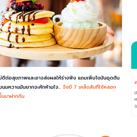
ไม่ดีต่อสุขภาพและอาจส่งผลให้ร่างพัง แถมเพิ่มไขมันอุดตัน
ค
็นขนมหวานมันยากจะหักห้ามใจ..
จึงมี 7 เคล็ดลับที่ใช้หลอก
เ
ขึ้นมาฝากกัน
ห
ข