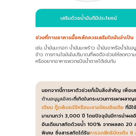
เสริมด้วยน้ำมันดีมีประโยชน์
ช่วงที่ทานอาหารมื้อหลักควรเสริมไขมันจำเป็น
เช่น น้ำมันมะกอก น้ำมันมะพร้าว น้ำมันงาหรือน้ำมันจม
ข้าว การทานไขมันในปริมาณที่พอดีจะช่วยให้ลดความ
หรืออยากอาหารพวกแป้งน้ำตาลได้เช่นกัน
นอกจากนี้การหาตัวช่วยก็เป็นสิ่งสำคัญ เพื่
ต้านอนุมูลอิสระ
ที่เกิดในกระบวนการเผาผลาญอ
เดียน กู๊ดส์เบอร์รีหรือมะขามป้อมอินเดีย
ที่มี
มานานกว่า 3,000 ปี โดยปัจจุบันมีการนำผลอินเด
อินเดียมาสกัดด้วยน้ำ 100% จากผลสด 20 ส
พิเศษ ซึ่งสารสกัดได้รับ
การจดสิทธิบัตรถึง 8 