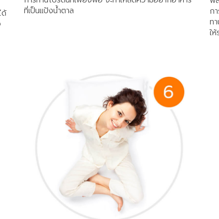
การทานโปรตีนที่เพียงพอ จะทำให้ลดความอยากอาหาร
พล
ที่เป็นแป้งน้ำตาล
กา
ได้
ทา
ง
ให