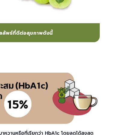
ลลัพธ์ที่ดีต่อสุขภาพดังนี้
็นเบาหวานหรือที่เรียกว่า HbA1c โดยลดได้สูงสุด