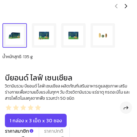
น้ำหนักสุทธิ: 135 g
บียอนด์ ไลฟ์ เซนเชียล
วิตามินรวม บียอนด์ ไลฟ์ เซนเชียล ผลิตภัณฑ์เสริมอาหารดูแลสุขภาพ เสริม
ร่างกายเพื่อความแข็งแรงในทุกๆ วัน ด้วยวิตามินรวม แร่ธาตุ กรดอะมิโน และ
สารไฟโตโมเลกุลจากพืช รวมกว่า 50 ชนิด
1 กล่อง x 3 เม็ด x 30 ซอง
ราคาสมาชิก
ราคาปกติ