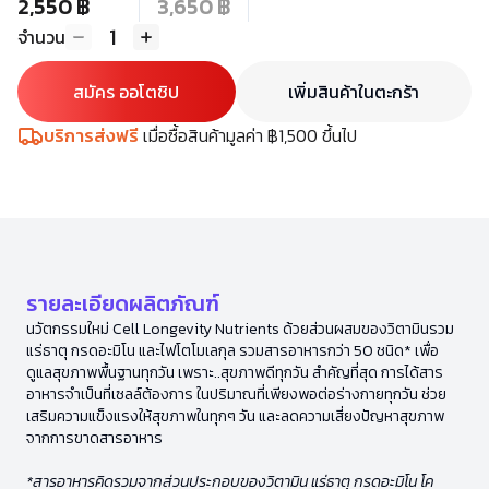
2,550 ฿
3,650 ฿
1
จำนวน
สมัคร ออโตชิป
เพิ่มสินค้าในตะกร้า
บริการส่งฟรี
เมื่อซื้อสินค้ามูลค่า ฿1,500 ขึ้นไป
รายละเอียดผลิตภัณฑ์
นวัตกรรมใหม่ Cell Longevity Nutrients ด้วยส่วนผสมของวิตามินรวม
แร่ธาตุ กรดอะมิโน และไฟโตโมเลกุล รวมสารอาหารกว่า 50 ชนิด* เพื่อ
ดูแลสุขภาพพื้นฐานทุกวัน เพราะ..สุขภาพดีทุกวัน สำคัญที่สุด การได้สาร
อาหารจำเป็นที่เซลล์ต้องการ ในปริมาณที่เพียงพอต่อร่างกายทุกวัน ช่วย
เสริมความแข็งแรงให้สุขภาพในทุกๆ วัน และลดความเสี่ยงปัญหาสุขภาพ
จากการขาดสารอาหาร
*สารอาหารคิดรวมจากส่วนประกอบของวิตามิน แร่ธาตุ กรดอะมิโน โค