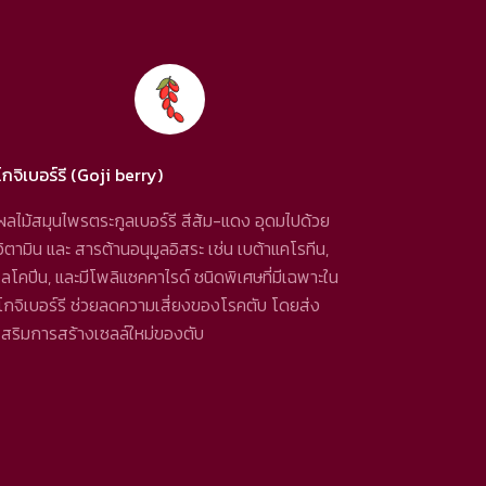
โกจิเบอร์รี (Goji berry)
ผลไม้สมุนไพรตระกูลเบอร์รี สีส้ม-แดง อุดมไปด้วย
วิตามิน และ สารต้านอนุมูลอิสระ เช่น เบต้าแคโรทีน,
ไลโคปีน, และมีโพลิแซคคาไรด์ ชนิดพิเศษที่มีเฉพาะใน
โกจิเบอร์รี ช่วยลดความเสี่ยงของโรคตับ โดยส่ง
เสริมการสร้างเซลล์ใหม่ของตับ