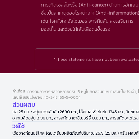
การเกิดเซลล์มะเร็ง (Anti-cancer) ต้านการอักเสบ
ซึ่งเป็นสาเหตุของโรคต่าง ๆ (Anti-inflammation
เช่น โรคหัวใจ อัลไซเมอร์ พาร์กินสัน ส่งเสริมการ
มองเห็น และช่วยให้เส้นเลือดแข็งแรง
*These statements have not been evaluated b
คำเตือน
ควรกินอาหารหลากหลายครบ 5 หมู่ในสัดส่วนที่เหมาะสมเป็นประจำ, 
เลขที่ใบรับแจ้ง/อย.
10-3-13465-5-0004
ส่วนผสม
ต่อ 25 มล. : องุ่นแดงเข้มข้น 2690 มก., โช๊คเบอร์รี่เข้มข้น 1345 มก., มิกซ
จากเมล็ดองุ่น 8.96 มก., สารสกัดอาซาอิเบอร์รี่ 0.89 มก., สารสกัดอะเซโร
วิธีใช้
เจือจางก่อนบริโภค โดยเตรียมผลิตภัณฑ์ปริมาณ 26.9 (25 มล.) กรัม ผสมกับข