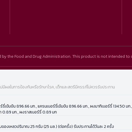
)
y the Food and Drug Administration. This product is not intended to d
ไม่มีผลในการป้องกันหรือรักษาโรค, เด็กและสตรีมีครรภ์ไม่ควรรับประทาน
์เบอร์รี่เข้มข้น 896.66 มก., แครนเบอร์รี่เข้มข้น 896.66 มก., ผงมากิเบอร์รี่ 134.5
ลา 0.89 มก., ผงราสเบอร์รี่ 0.89 มก
องเหลวปริมาณ 25 กรัม (25 มล.) (ต่อครั้ง) รับประทานได้วันละ 2 ครั้ง