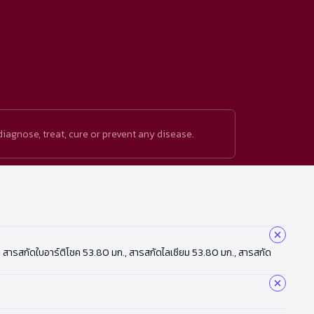
iagnose, treat, cure or prevent any disease.
0 มก., สารสกัดใบอาร์ติโชค 53.80 มก., สารสกัดไลเซียม 53.80 มก., สารสกัด