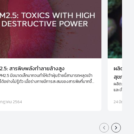
.5: สารพิษพลังทำลายล้างสูง
ผลิตภัณฑ
 PM2.5 มีขนาดเล็กมากจนทำให้เจ้าฝุ่นร้ายนี้สามารถหลุดเข้า
สุขภาพ แ
ด้อย่างไม่รู้ตัว เมื่อร่างกายมีการสะสมของสารพิษที่มากขึ้น
ผลิตภัณฑ์เส
คุ้มกันของตัวเราก็อ่อนแอลง ทำให้ป่วยง่าย มีอาการของโรค
และจำเป็นต่
แพ้ที่มากขึ้น และเพิ่มโอกาสการเกิดโรคร้ายจากภูมิคุ้มกันผิด
อาหารเพื่อ
 เช่น เนื้องอก และมะเร็ง
รกฎาคม 2564
24 มิถุนายน
Previous slid
Next sli