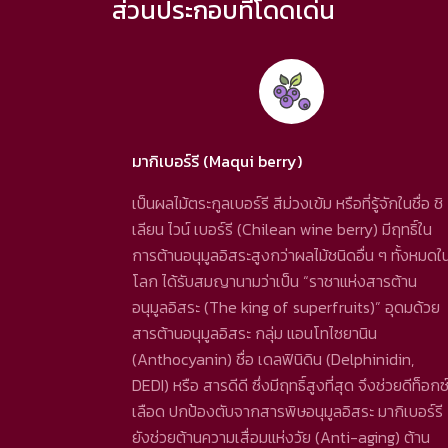
ส่วนประกอบที่โดดเด่น
มากิเบอร์รี (Maqui berry)
เป็นผลไม้ตระกูลเบอร์รี สีม่วงเข้ม หรือที่รู้จักในชื่อ ชิ
เลียน ไวน์ เบอร์รี (Chilean wine berry) มีฤทธิ์ใน
การต้านอนุมูลอิสระสูงกว่าผลไม้ชนิดอื่น ๆ ทั้งหมดใ
โลก ได้รับสมญานามว่าเป็น “ราชาแห่งสารต้าน
อนุมูลอิสระ (The king of superfruits)” อุดมด้วย
สารต้านอนุมูลอิสระ กลุ่ม แอนโทไซยานิน
(Anthocyanin) ชื่อ เดลฟินิดิน (Delphinidin,
DEDI) หรือ สารดีดี ซึ่งมีฤทธิ์สูงที่สุด จึงช่วยดีท็อกซ
เลือด ปกป้องตับจากสารพิษอนุมูลอิสระ มากิเบอร์รี
ยังช่วยต้านความเสื่อมแห่งวัย (Anti-aging) ต้าน