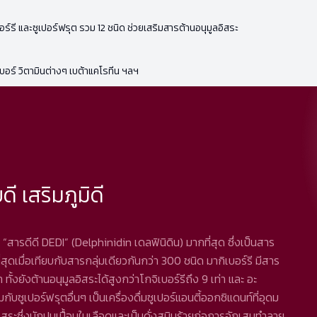
อร์รี และซูเปอร์ฟรุต รวม 12 ชนิด ช่วยเสริมสารต้านอนุมูลอิสระ
เบอร์ วิตามินต่างๆ เบต้าแคโรทีน ฯลฯ
ดี เสริมภูมิดี
มี “สารดีดี DEDI” (Delphinidin เดลฟินิดิน) มากที่สุด ซึ่งเป็นสาร
่สุดเมื่อเทียบกับสารกลุ่มเดียวกันกว่า 300 ชนิด มากิเบอร์รี มีสาร
 ทั้งยังต้านอนุมูลอิสระได้สูงกว่าโกจิเบอร์รีถึง 9 เท่า และ อะ
บซูเปอร์ฟรุตอื่นๆ เป็นเครื่องดื่มซูเปอร์แอนตี้ออกซิแดนท์ที่อุดม
ิสระซึ่งมักปนเปื้อนในเลือดและเป็นดั่งสนิมร้ายก่อการอักเสบทำลาย