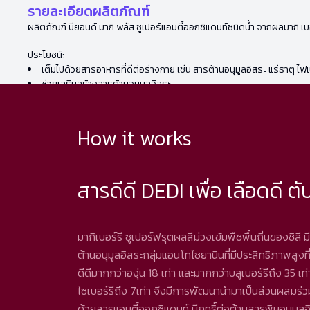
รายละเอียดผลิตภัณฑ์
ผลิตภัณฑ์ บียอนด์ มากิ พลัส ซูเปอร์แอนตี้ออกซิแดนท์ชนิดน้ำ จากผลมากิ เบ
ประโยชน์:
เต็มไปด้วยสารอาหารที่ดีต่อร่างกาย เช่น สารต้านอนุมูลอิสระ แร่ธาตุ ไฟ
ช่วยเสริมสร้างสารต้านอนุมูลอิสระ
How it works
สารดีดี DEDI เพื่อ เลือดดี ตับ
มากิเบอร์รี ซูเปอร์ฟรุตผลสีม่วงเข้มพืชพื้นถิ่นของชิลี 
ต้านอนุมูลอิสระกลุ่มแอนโทไซยานินที่มีประสิทธิภาพสูงที
ดีดีมากกว่าองุ่น 18 เท่า และมากกว่าบลูเบอร์รีถึง 35 เท่า
ไซเบอร์รีถึง 7เท่า จึงมีการพัฒนานำมาเป็นส่วนผสมร่วมกั
ด้วยสารแอนตี้ออกซิแดนท์ มีฤทธิ์ต่อต้านสารพิษอนุมูลอ