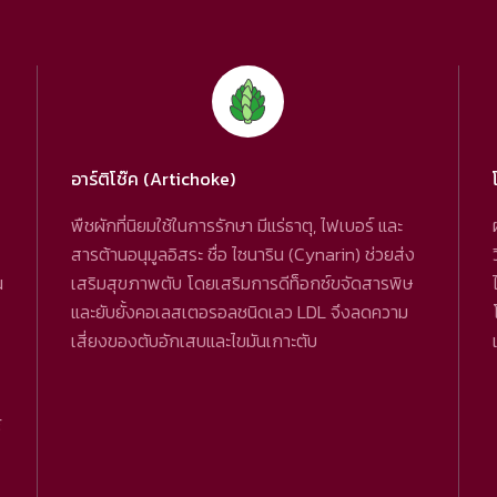
อาร์ติโช๊ค (Artichoke)
พืชผักที่นิยมใช้ในการรักษา มีแร่ธาตุ, ไฟเบอร์ และ
สารต้านอนุมูลอิสระ ชื่อ ไซนาริน (Cynarin) ช่วยส่ง
น
เสริมสุขภาพตับ โดยเสริมการดีท็อกซ์ขจัดสารพิษ
และยับยั้งคอเลสเตอรอลชนิดเลว LDL จึงลดความ
เสี่ยงของตับอักเสบและไขมันเกาะตับ
์