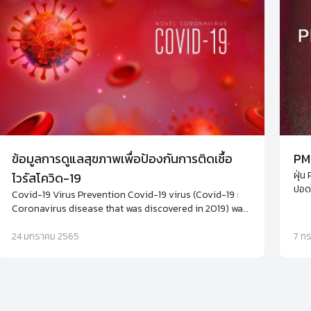
ข้อมูลการดูแลสุขภาพเพื่อป้องกันการติดเชื้อ
PM2
ฝุ่น
ไวรัสโควิด-19
ปอดไ
Covid-19 Virus Prevention Covid-19 virus (Covid-19 :
ภูมิ
Coronavirus disease that was discovered in 2019) was
ภูมิ
named by WHO. Coronaviruses are large, enveloped,
ปกติ
positive-stranded RNA viruses. Get the complete
24 มกราคม 2565
7 ก
nutritious food including multiple fruits, enough sleep
and exercise to keep your strong immune.