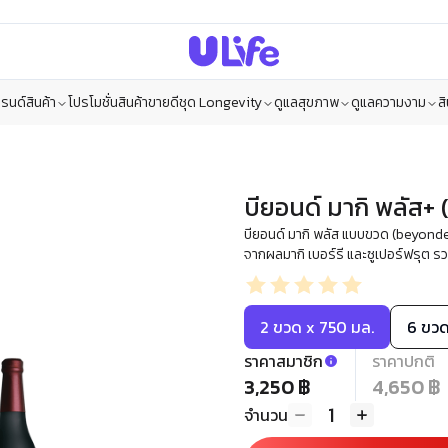
รนด์สินค้า
โปรโมชั่น
สินค้าขายดี
ชุด Longevity
ดูแลสุขภาพ
ดูแลความงาม
ส
บียอนด์ มากิ พลัส+
บียอนด์ มากิ พลัส แบบขวด (beyonde
จากผลมากิ เบอร์รี และซูเปอร์ฟรุต รว
2 ขวด x 750 มล.
6 ขวด
ราคาสมาชิก
ราคาปกติ
3,250 ฿
4,650 ฿
1
จำนวน