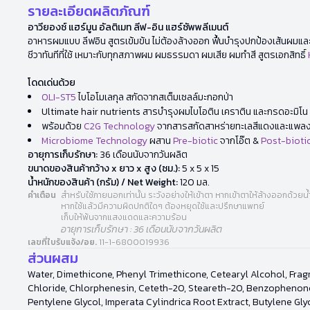
รายละเอียดผลิตภัณฑ์
อาวียองซ์ แฮร์มูน อัลติเมท ลีฟ-อิน แฮร์ซัพพลีเมนต์
อาหารผมแบบ ลีฟอิน สูตรเข้มข้น ไม่ต้องล้างออก ฟื้นบำรุงปกป้องเส้นผมและสี
ชีวาทันทีที่ใช้ เหมาะกับทุกสภาพผม ผมธรรมดา ผมเสีย ผมทำสี สูตรเอกสิทธิ์
โดดเด่นด้วย
OLI-ST5
ไบโอโมเลกุล สกัดจากสเต็มเซลล์มะกอกป่า
Ultimate hair nutrients สารบำรุงผมไบโอติน เคราติน และกรดอะมิโน 
พร้อมด้วย
C2G Technology
จากสารสกัดสาหร่ายทะเลสีแดงและแพล
Microbiome Technology
ผสาน
Pre-biotic
จากโอ๊ต &
Post-bioti
อายุการเก็บรักษา:
36 เดือนนับจากวันผลิต
ขนาดของสินค้ากว้าง x ยาว x สูง (ซม.):
5 x 5 x 15
น้ำหนักของสินค้า (กรัม) / Net Weight:
120 มล.
คำเตือน
สำหรับใช้ภายนอกเท่านั้น ระวังอย่างให้เข้าตา หากเข้าตาให้ล้างออกด้วยน
หากใช้แล้วมีความผิดปกติใดๆ ต้องหยุดใช้และปรึกษาแพทย์
เก็บให้พ้นจากแสงแดดและความร้อน
อายุการเก็บรักษา : 36 เดือนนับจากวันผลิต
เลขที่ใบรับแจ้ง/อย.
11-1-6800019936
ส่วนผสม
Water, Dimethicone, Phenyl Trimethicone, Cetearyl Alcohol, Frag
Chloride, Chlorphenesin, Ceteth-20, Steareth-20, Benzophenone-4
Pentylene Glycol, Imperata Cylindrica Root Extract, Butylene Gly