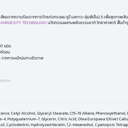
ผมจากความร้อนจากการจัดแต่งทรงผม ยูวี มลภาวะ ฝุ่นพีเอ็ม2.5 เพื่อสุขภาพเส้นผมที่ย
HAIRGEVITY TECHNOLOGY
นวัตกรรมผสานพลังธรรมชาติ วิทยาศาสตร์ ฟื้นบำร
17 ชนิด
งก์ตอน
c
จากการหมักบ่มทางชีวภาพ
้ำสะอาด
rance, Cetyl Alcohol, Glyceryl Stearate, C15-19 Alkane, Phenoxyethano
, Polyquaternium-7, Glycerin, Citric Acid, Olea Europaea (Olive) Call
col, Cyclodextrin, Hydrolyzed Keratin, 1,2-Hexanediol, Cyamopsis Tetra