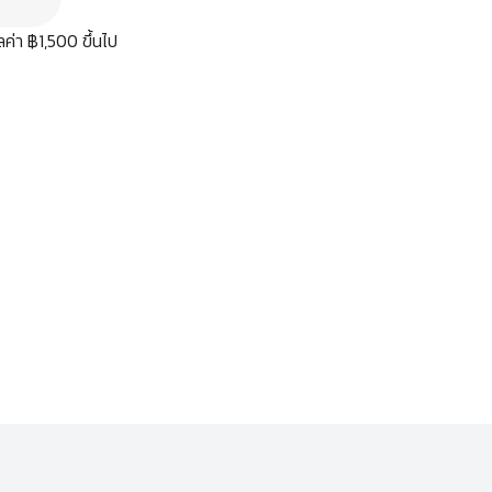
มูลค่า ฿1,500 ขึ้นไป