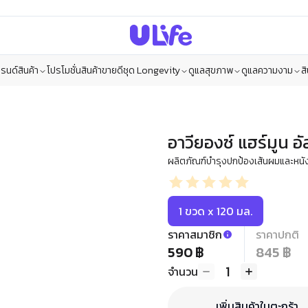
รนด์สินค้า
โปรโมชั่น
สินค้าขายดี
ชุด Longevity
ดูแลสุขภาพ
ดูแลความงาม
ส
อาวียองซ์ แฮร์มูน อ
ผลิตภัณฑ์บำรุงปกป้องเส้นผมและหนัง
1 ขวด x 120 มล.
ราคาสมาชิก
ราคาปกติ
590 ฿
845 ฿
1
จำนวน
เพิ่มสินค้าในตะกร้า