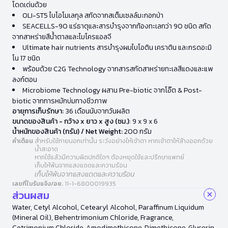
โดดเด่นด้วย
OLI-ST5 ไบโอโมเลกุล สกัดจากสเต็มเซลล์มะกอกป่า
SEACELLS-90 แร่ธาตุและสารบำรุงจากท้องทะเลกว่า 90 ชนิด สกัด
จากสาหร่ายสีน้ำตาลและไมโครแอลจี
Ultimate hair nutrients สารบำรุงผมไบโอติน เคราติน และกรดอะมิ
โน 17 ชนิด
พร้อมด้วย C2G Technology จากสารสกัดสาหร่ายทะเลสีแดงและแพ
ลงก์ตอน
Microbiome Technology ผสาน Pre-biotic จากโอ๊ต & Post-
biotic จากการหมักบ่มทางชีวภาพ
อายุการเก็บรักษา:
36 เดือนนับจากวันผลิต
ขนาดของสินค้า - กว้าง x ยาว x สูง (ซม.)
: 9 x 9 x 6
น้ำหนักของสินค้า (กรัม) / Net Weight:
200 กรัม
คำเตือน
สำหรับใช้ภายนอกเท่านั้น ระวังอย่างให้เข้าตา หากเข้าตาให้ล้างออกด้วย
น้ำสะอาด
หากใช้แล้วมีความผิดปกติใดๆ ต้องหยุดใช้และปรึกษาแพทย์
เก็บให้พ้นจากแสงแดดและความร้อน
เก็บให้พ้นจากแสงแดดและความร้อน
เลขที่ใบรับแจ้ง/อย.
11-1-6800019935
ส่วนผสม
Water, Cetyl Alcohol, Cetearyl Alcohol, Paraffinum Liquidum
(Mineral Oil), Behentrimonium Chloride, Fragrance,
Cetrimonium Chloride, Amodimethicone, Dimethicone, Glycerin,