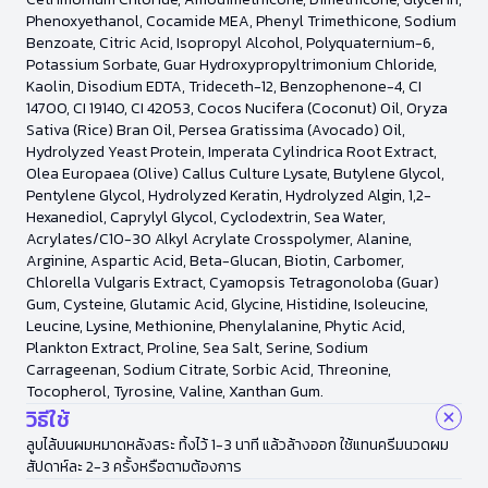
Phenoxyethanol, Cocamide MEA, Phenyl Trimethicone, Sodium
Benzoate, Citric Acid, Isopropyl Alcohol, Polyquaternium-6,
Potassium Sorbate, Guar Hydroxypropyltrimonium Chloride,
Kaolin, Disodium EDTA, Trideceth-12, Benzophenone-4, CI
14700, CI 19140, CI 42053, Cocos Nucifera (Coconut) Oil, Oryza
Sativa (Rice) Bran Oil, Persea Gratissima (Avocado) Oil,
Hydrolyzed Yeast Protein, Imperata Cylindrica Root Extract,
Olea Europaea (Olive) Callus Culture Lysate, Butylene Glycol,
Pentylene Glycol, Hydrolyzed Keratin, Hydrolyzed Algin, 1,2-
Hexanediol, Caprylyl Glycol, Cyclodextrin, Sea Water,
Acrylates/C10-30 Alkyl Acrylate Crosspolymer, Alanine,
Arginine, Aspartic Acid, Beta-Glucan, Biotin, Carbomer,
Chlorella Vulgaris Extract, Cyamopsis Tetragonoloba (Guar)
Gum, Cysteine, Glutamic Acid, Glycine, Histidine, Isoleucine,
Leucine, Lysine, Methionine, Phenylalanine, Phytic Acid,
Plankton Extract, Proline, Sea Salt, Serine, Sodium
Carrageenan, Sodium Citrate, Sorbic Acid, Threonine,
Tocopherol, Tyrosine, Valine, Xanthan Gum.
วิธีใช้
ลูบไล้บนผมหมาดหลังสระ ทิ้งไว้ 1-3 นาที แล้วล้างออก ใช้แทนครีมนวดผม
สัปดาห์ละ 2-3 ครั้งหรือตามต้องการ