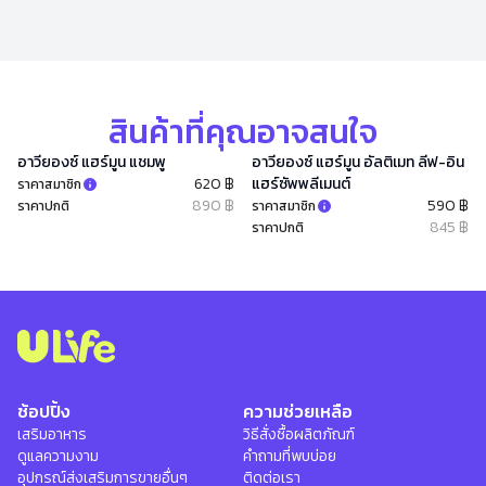
สินค้าที่คุณอาจสนใจ
อาวียองซ์ แฮร์มูน แชมพู
อาวียองซ์ แฮร์มูน อัลติเมท ลีฟ-อิน
620 ฿
แฮร์ซัพพลีเมนต์
ราคาสมาชิก
890 ฿
590 ฿
ราคาปกติ
ราคาสมาชิก
845 ฿
ราคาปกติ
ช้อปปิ้ง
ความช่วยเหลือ
เสริมอาหาร
วิธีสั่งซื้อผลิตภัณฑ์
ดูแลความงาม
คำถามที่พบบ่อย
อุปกรณ์ส่งเสริมการขายอื่นๆ
ติดต่อเรา