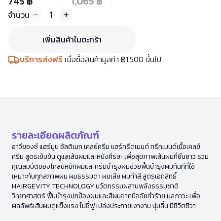
745 ฿
1,065 ฿
1
จำนวน
เพิ่มสินค้าในตะกร้า
บริการส่งฟรี
เมื่อซื้อสินค้ามูลค่า ฿1,500 ขึ้นไป
รายละเอียดผลิตภัณฑ์
อาวียองซ์ แฮร์มูน อัลติเมท เคลย์ครีม แฮร์ทรีตเมนต์ ทรีทเมนต์เนื้อเคลย์
ครีม สูตรเข้มข้น ดูแลเส้นผมและหนังศีรษะ เพื่อสุขภาพเส้นผมที่ยืนยาว รวม
คุณสมบัติของโคลนหมักผมและครีมบำรุงผมช่วยฟื้นบำรุงผมทันทีที่ใช้
เหมาะกับทุกสภาพผม ผมธรรมดา ผมเสีย ผมทำสี สูตรเอกสิทธิ์
HAIRGEVITY TECHNOLOGY นวัตกรรมผสานพลังธรรมชาติ
วิทยาศาสตร์ ฟื้นบำรุงปกป้องผมและสีผมจากปัจจัยทำร้าย มลภาวะ เพื่อ
ผลลัพธ์เส้นผมดูแข็งแรง ไม่ชี้ฟู เปล่งประกายเงางาม นุ่มลื่น มีชีวิตชีวา