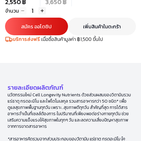
2,550 ฿
3,650 ฿
1
จำนวน
สมัคร ออโตชิป
เพิ่มสินค้าในตะกร้า
บริการส่งฟรี
เมื่อซื้อสินค้ามูลค่า ฿1,500 ขึ้นไป
รายละเอียดผลิตภัณฑ์
นวัตกรรมใหม่ Cell Longevity Nutrients ด้วยส่วนผสมของวิตามินรวม
แร่ธาตุ กรดอะมิโน และไฟโตโมเลกุล รวมสารอาหารกว่า 50 ชนิด* เพื่อ
ดูแลสุขภาพพื้นฐานทุกวัน เพราะ..สุขภาพดีทุกวัน สำคัญที่สุด การได้สาร
อาหารจำเป็นที่เซลล์ต้องการ ในปริมาณที่เพียงพอต่อร่างกายทุกวัน ช่วย
เสริมความแข็งแรงให้สุขภาพในทุกๆ วัน และลดความเสี่ยงปัญหาสุขภาพ
จากการขาดสารอาหาร
*สารอาหารคิดรวมจากส่วนประกอบของวิตามิน แร่ธาตุ กรดอะมิโน โค