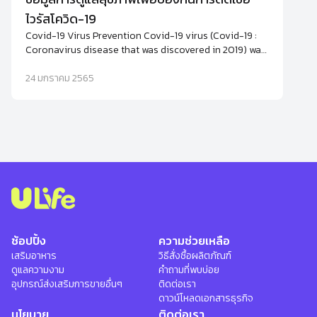
ไวรัสโควิด-19
Covid-19 Virus Prevention Covid-19 virus (Covid-19 :
Coronavirus disease that was discovered in 2019) was
named by WHO. Coronaviruses are large, enveloped,
positive-stranded RNA viruses. Get the complete
24 มกราคม 2565
nutritious food including multiple fruits, enough sleep
and exercise to keep your strong immune.
ช้อปปิ้ง
ความช่วยเหลือ
เสริมอาหาร
วิธีสั่งซื้อผลิตภัณฑ์
ดูแลความงาม
คำถามที่พบบ่อย
อุปกรณ์ส่งเสริมการขายอื่นๆ
ติดต่อเรา
ดาวน์โหลดเอกสารธุรกิจ
นโยบาย
ติดต่อเรา