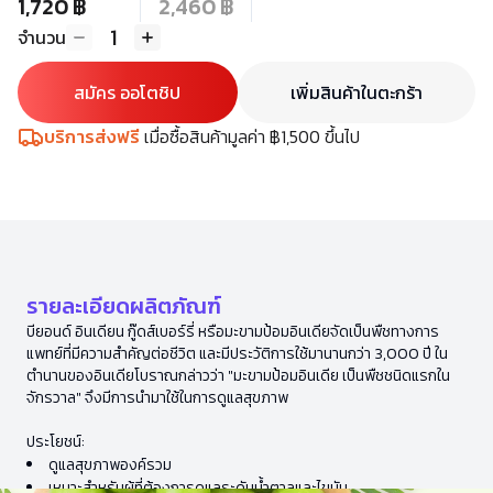
1,720 ฿
2,460 ฿
1
จำนวน
สมัคร ออโตชิป
เพิ่มสินค้าในตะกร้า
บริการส่งฟรี
เมื่อซื้อสินค้ามูลค่า ฿1,500 ขึ้นไป
รายละเอียดผลิตภัณฑ์
บียอนด์ อินเดียน กู๊ดส์เบอร์รี่ หรือมะขามป้อมอินเดียจัดเป็นพืชทางการ
แพทย์ที่มีความสำคัญต่อชีวิต และมีประวัติการใช้มานานกว่า 3,000 ปี ใน
ตำนานของอินเดียโบราณกล่าวว่า "มะขามป้อมอินเดีย เป็นพืชชนิดแรกใน
จักรวาล" จึงมีการนำมาใช้ในการดูแลสุขภาพ
ประโยชน์:
ดูแลสุขภาพองค์รวม
เหมาะสำหรับผู้ที่ต้องการดูแลระดับน้ำตาลและไขมัน