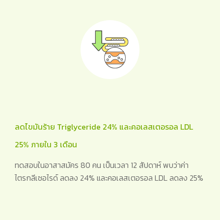
ลดไขมันร้าย Triglyceride 24% และคอเลสเตอรอล LDL
25% ภายใน 3 เดือน
ทดสอบในอาสาสมัคร 80 คน เป็นเวลา 12 สัปดาห์ พบว่าค่า
ไตรกลีเซอไรด์ ลดลง 24% และคอเลสเตอรอล LDL ลดลง 25%