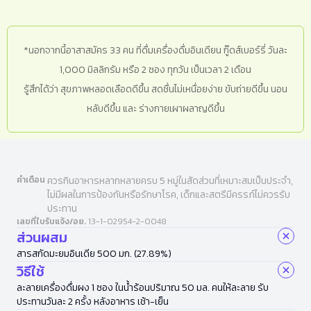
*นอกจากนี้อาสาสมัคร 33 คน ที่ดื่มเครื่องดื่มอินเดียน กู๊ดส์เบอร์รี่ วันละ
1,000 มิลลิกรัม หรือ 2 ซอง ทุกวัน เป็นเวลา 2 เดือน
รู้สึกได้ว่า สุขภาพหลอดเลือดดีขึ้น สดชื่นไม่เหนื่อยง่าย ขับถ่ายดีขึ้น นอน
หลับดีขึ้น และ ร่างกายเผาผลาญดีขึ้น
คำเตือน
ควรกินอาหารหลากหลายครบ 5 หมู่ในสัดส่วนที่เหมาะสมเป็นประจำ,
ไม่มีผลในการป้องกันหรือรักษาโรค, เด็กและสตรีมีครรภ์ไม่ควรรับ
ประทาน
เลขที่ใบรับแจ้ง/อย.
13-1-02954-2-0048
ส่วนผสม
สารสกัดมะยมอินเดีย 500 มก. (27.89%)
วิธีใช้
ละลายเครื่องดื่มผง 1 ซอง ในน้ำร้อนปริมาณ 50 มล. คนให้ละลาย รับ
ประทานวันละ 2 ครั้ง หลังอาหาร เช้า-เย็น