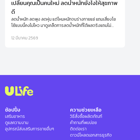
เปลี่ยนคุณเป็นคนใหม่ ลดน้ำหนักยังไงให้สุขภาพ
ดี
ลดน้ำหนัก ลดพุง ลดหุ่น แต่โหมหนักจนร่างกายแย่ แถมเสี่ยงโย
โย้แบบนี้คงไม่ไหว มาดูเคล็ดการลดน้ำหนักที่ได้ผลจริงแถมไม่
ทำให้เสียสุขภาพดีๆ ไปด้วย
12 มีนาคม 2569
ช้อปปิ้ง
ความช่วยเหลือ
เสริมอาหาร
วิธีสั่งซื้อผลิตภัณฑ์
ดูแลความงาม
คำถามที่พบบ่อย
อุปกรณ์ส่งเสริมการขายอื่นๆ
ติดต่อเรา
ดาวน์โหลดเอกสารธุรกิจ