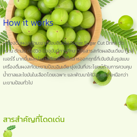
How it works
เครื่องดื่มผงสกัดมะขามป้อมอินเดีย Super Sugar Cut Drink ตัด
หวาน ตัดมัน ต่อชีวิต ปัจจุบันมีการศึกษาวิจัยสารสกัดผลอินเดียน กู๊ดส์
เบอร์รี่ มากขึ้นและนำมาสกัดเพื่อให้ได้สารออกฤทธิ์ที่เข้มข้นในรูปแบบ
เครื่องดื่มผงสกัดมะขามป้อมอินเดีย มุ่งเน้นที่ประโยชน์ด้านการควบคุม
น้ำตาลและไขมันในเลือดโดยเฉพาะ และพัฒนาให้มีจุดเด่นที่เหนือกว่า
มะขามป้อมทั่วไป
สารสำคัญที่โดดเด่น