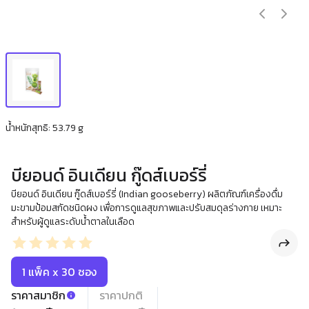
น้ำหนักสุทธิ: 53.79 g
บียอนด์ อินเดียน กู๊ดส์เบอร์รี่
บียอนด์ อินเดียน กู๊ดส์เบอร์รี่ (Indian gooseberry) ผลิตภัณฑ์เครื่องดื่ม
มะขามป้อมสกัดชนิดผง เพื่อการดูแลสุขภาพและปรับสมดุลร่างกาย เหมาะ
สำหรับผู้ดูแลระดับน้ำตาลในเลือด
1 แพ็ค x 30 ซอง
ราคาสมาชิก
ราคาปกติ