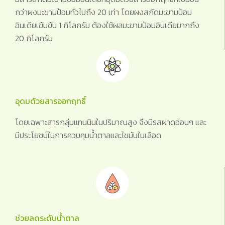
กว่าผงมะขามป้อมทั่วไปถึง 20 เท่า โดยผงสกัดมะขามป้อม
อินเดียเข้มข้น 1 กิโลกรัม ต้องใช้ผลมะขามป้อมอินเดียมากถึง
20 กิโลกรัม
อุดมด้วยสารออกฤทธิ์
โดยเฉพาะสารกลุ่มแทนนินในปริมาณสูง จึงมีรสฝาดอ่อนๆ และ
มีประโยชน์ในการควบคุมน้ำตาลและไขมันในเลือด
ช่วยลดระดับน้ำตาล