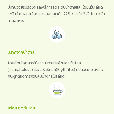
มีงานวิจัยรับรองผลลัพธ์การลดระดับน้ำตาลและ ไขมันในเลือด
ระดับน้ำตาลในเลือดลดลงสูงสุดถึง 22% ภายใน 2 ชั่วโมง หลัง
ทานอาหาร
ปราศจากน้ำตาล
โดยคัดเลือกสารให้ความหวาน ไอโซมอลต์ทูโลส
(Isomaltulose) และ อีริทริทอล(Erythritol) ที่ปลอดภัย เหมาะ
กับผู้ที่ต้องการควบคุมน้ำตาลในเลือด
อร่อย ดูดซึมง่าย