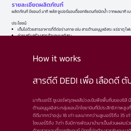
รายละเอียดผลิตภัณฑ์
ผลิตภัณฑ์ บียอนด์ มากิ พลัส ซูเปอร์แอนตี้ออกซิแดนท์ชนิดน้ำ จากผลมากิ เบ
ประโยชน์:
เต็มไปด้วยสารอาหารที่ดีต่อร่างกาย เช่น สารต้านอนุมูลอิสระ แร่ธาตุ ไฟ
ช่วยเสริมสร้างสารต้านอนุมูลอิสระ
How it works
สารดีดี DEDI เพื่อ เลือดดี ตับ
มากิเบอร์รี ซูเปอร์ฟรุตผลสีม่วงเข้มพืชพื้นถิ่นของชิลี 
ต้านอนุมูลอิสระกลุ่มแอนโทไซยานินที่มีประสิทธิภาพสูงที
ดีดีมากกว่าองุ่น 18 เท่า และมากกว่าบลูเบอร์รีถึง 35 เท่า
ไซเบอร์รีถึง 7เท่า จึงมีการพัฒนานำมาเป็นส่วนผสมร่วมกั
ด้วยสารแอนตี้ออกซิแดนท์ มีฤทธิ์ต่อต้านสารพิษอนุมูลอ