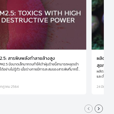
.5: สารพิษพลังทำลายล้างสูง
ผลิตภัณฑ
 PM2.5 มีขนาดเล็กมากจนทำให้เจ้าฝุ่นร้ายนี้สามารถหลุดเข้า
สุขภาพ แ
ด้อย่างไม่รู้ตัว เมื่อร่างกายมีการสะสมของสารพิษที่มากขึ้น
ผลิตภัณฑ์เส
คุ้มกันของตัวเราก็อ่อนแอลง ทำให้ป่วยง่าย มีอาการของโรค
และจำเป็นต่
แพ้ที่มากขึ้น และเพิ่มโอกาสการเกิดโรคร้ายจากภูมิคุ้มกันผิด
อาหารเพื่อ
 เช่น เนื้องอก และมะเร็ง
รกฎาคม 2564
24 มิถุนายน
Previous slid
Next sli