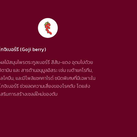
โกจิเบอร์รี (Goji berry)
ผลไม้สมุนไพรตระกูลเบอร์รี สีส้ม-แดง อุดมไปด้วย
วิตามิน และ สารต้านอนุมูลอิสระ เช่น เบต้าแคโรทีน,
ไลโคปีน, และมีโพลิแซคคาไรด์ ชนิดพิเศษที่มีเฉพาะใน
โกจิเบอร์รี ช่วยลดความเสี่ยงของโรคตับ โดยส่ง
เสริมการสร้างเซลล์ใหม่ของตับ