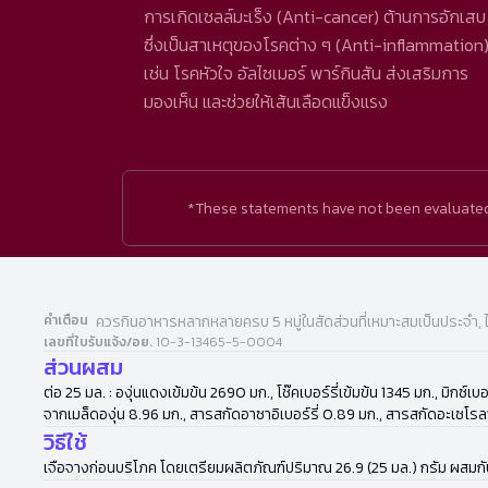
การเกิดเซลล์มะเร็ง (Anti-cancer) ต้านการอักเสบ
ซึ่งเป็นสาเหตุของโรคต่าง ๆ (Anti-inflammation
เช่น โรคหัวใจ อัลไซเมอร์ พาร์กินสัน ส่งเสริมการ
มองเห็น และช่วยให้เส้นเลือดแข็งแรง
*These statements have not been evaluated b
คำเตือน
ควรกินอาหารหลากหลายครบ 5 หมู่ในสัดส่วนที่เหมาะสมเป็นประจำ, 
เลขที่ใบรับแจ้ง/อย.
10-3-13465-5-0004
ส่วนผสม
ต่อ 25 มล. : องุ่นแดงเข้มข้น 2690 มก., โช๊คเบอร์รี่เข้มข้น 1345 มก., มิกซ
จากเมล็ดองุ่น 8.96 มก., สารสกัดอาซาอิเบอร์รี่ 0.89 มก., สารสกัดอะเซโร
วิธีใช้
เจือจางก่อนบริโภค โดยเตรียมผลิตภัณฑ์ปริมาณ 26.9 (25 มล.) กรัม ผสมกับข