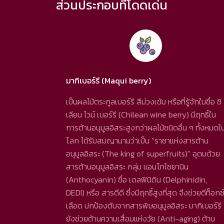
ส่วนประกอบที่โดดเด่น
มากิเบอร์รี (Maqui berry)
เป็นผลไม้ตระกูลเบอร์รี สีม่วงเข้ม หรือที่รู้จักในชื่อ ชิ
เลียน ไวน์ เบอร์รี (Chilean wine berry) มีฤทธิ์ใน
การต้านอนุมูลอิสระสูงกว่าผลไม้ชนิดอื่น ๆ ทั้งหมดใ
โลก ได้รับสมญานามว่าเป็น “ราชาแห่งสารต้าน
อนุมูลอิสระ (The king of superfruits)” อุดมด้วย
สารต้านอนุมูลอิสระ กลุ่ม แอนโทไซยานิน
(Anthocyanin) ชื่อ เดลฟินิดิน (Delphinidin,
DEDI) หรือ สารดีดี ซึ่งมีฤทธิ์สูงที่สุด จึงช่วยดีท็อกซ
เลือด ปกป้องตับจากสารพิษอนุมูลอิสระ มากิเบอร์รี
ยังช่วยต้านความเสื่อมแห่งวัย (Anti-aging) ต้าน