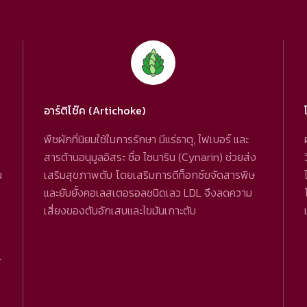
อาร์ติโช๊ค (Artichoke)
พืชผักที่นิยมใช้ในการรักษา มีแร่ธาตุ, ไฟเบอร์ และ
สารต้านอนุมูลอิสระ ชื่อ ไซนาริน (Cynarin) ช่วยส่ง
น
เสริมสุขภาพตับ โดยเสริมการดีท็อกซ์ขจัดสารพิษ
และยับยั้งคอเลสเตอรอลชนิดเลว LDL จึงลดความ
เสี่ยงของตับอักเสบและไขมันเกาะตับ
์