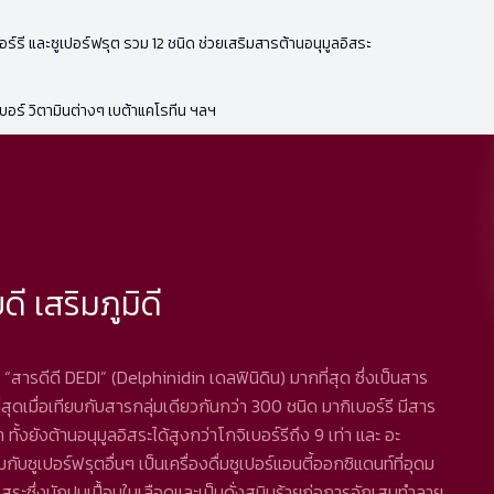
อร์รี และซูเปอร์ฟรุต รวม 12 ชนิด ช่วยเสริมสารต้านอนุมูลอิสระ
เบอร์ วิตามินต่างๆ เบต้าแคโรทีน ฯลฯ
ดี เสริมภูมิดี
มี “สารดีดี DEDI” (Delphinidin เดลฟินิดิน) มากที่สุด ซึ่งเป็นสาร
่สุดเมื่อเทียบกับสารกลุ่มเดียวกันกว่า 300 ชนิด มากิเบอร์รี มีสาร
 ทั้งยังต้านอนุมูลอิสระได้สูงกว่าโกจิเบอร์รีถึง 9 เท่า และ อะ
บซูเปอร์ฟรุตอื่นๆ เป็นเครื่องดื่มซูเปอร์แอนตี้ออกซิแดนท์ที่อุดม
ิสระซึ่งมักปนเปื้อนในเลือดและเป็นดั่งสนิมร้ายก่อการอักเสบทำลาย