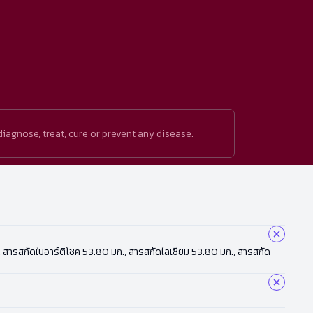
iagnose, treat, cure or prevent any disease.
0 มก., สารสกัดใบอาร์ติโชค 53.80 มก., สารสกัดไลเซียม 53.80 มก., สารสกัด