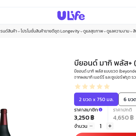
รนด์สินค้า
โปรโมชั่น
สินค้าขายดี
ชุด Longevity
ดูแลสุขภาพ
ดูแลความงาม
ส
บียอนด์ มากิ พลัส+
บียอนด์ มากิ พลัส แบบขวด (beyonde
จากผลมากิ เบอร์รี และซูเปอร์ฟรุต รว
2 ขวด x 750 มล.
6 ขวด
ราคาสมาชิก
ราคาปกติ
3,250 ฿
4,650 ฿
1
จำนวน