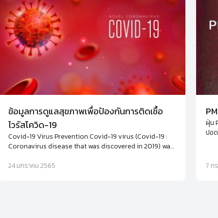
ข้อมูลการดูแลสุขภาพเพื่อป้องกันการติดเชื้อ
PM2
ฝุ่น
ไวรัสโควิด-19
ปอดไ
Covid-19 Virus Prevention Covid-19 virus (Covid-19 :
ภูมิ
Coronavirus disease that was discovered in 2019) was
ภูมิ
named by WHO. Coronaviruses are large, enveloped,
ปกติ
positive-stranded RNA viruses. Get the complete
24 มกราคม 2565
7 ก
nutritious food including multiple fruits, enough sleep
and exercise to keep your strong immune.