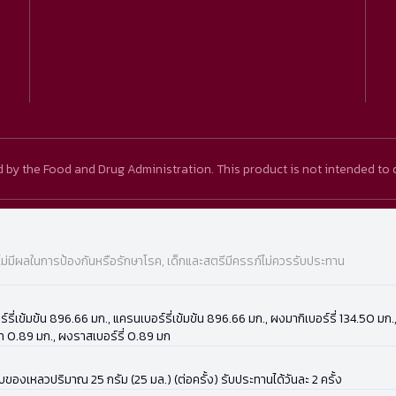
)
y the Food and Drug Administration. This product is not intended to d
ไม่มีผลในการป้องกันหรือรักษาโรค, เด็กและสตรีมีครรภ์ไม่ควรรับประทาน
์เบอร์รี่เข้มข้น 896.66 มก., แครนเบอร์รี่เข้มข้น 896.66 มก., ผงมากิเบอร์รี่ 134.5
ลา 0.89 มก., ผงราสเบอร์รี่ 0.89 มก
องเหลวปริมาณ 25 กรัม (25 มล.) (ต่อครั้ง) รับประทานได้วันละ 2 ครั้ง