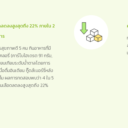
ดลดลงสูงสุดถึง 22% ภายใน 2
หาร
ุขภาพดี 5 คน กินอาหารที่มี
ลอรี่ (คาร์โบไฮเดรต 91 กรัม,
รียบเทียบระดับน้ำตาลโดยการ
ื่อดื่มอินเดียน กู๊ดส์เบอร์รี่หลัง
้ดื่ม ผลการทดสอบพบว่า 4 ใน 5
ลในเลือดลดลงสูงสุดถึง 22%