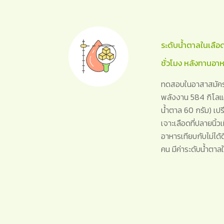
ระดับน้ำตาลในเลือ
ชั่วโมง หลังทานอา
ทดสอบในอาสาสมัครส
พลังงาน 584 กิโลแค
น้ำตาล 60 กรัม) เป
เจาะเลือดที่ปลายนิ้วเม
อาหารเทียบกับไม่ได
คน มีค่าระดับน้ำตา