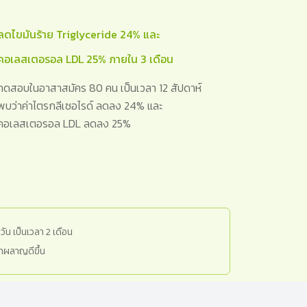
ลดไขมันร้าย Triglyceride 24% และ
คอเลสเตอรอล LDL 25% ภายใน 3 เดือน
ทดสอบในอาสาสมัคร 80 คน เป็นเวลา 12 สัปดาห์
พบว่าค่าไตรกลีเซอไรด์ ลดลง 24% และ
คอเลสเตอรอล LDL ลดลง 25%
วัน เป็นเวลา 2 เดือน
เผาผลาญดีขึ้น