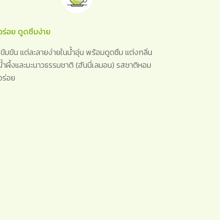
อร่อย ดูดซึมง่าย
เข้มข้น แต่ละลายง่ายในน้ำอุ่น พร้อมดูดซึม แต่งกลิ่น
น้ำผึ้งและมะนาวธรรมชาติ (ฮันนี่เลมอน) รสชาติหอม
อร่อย