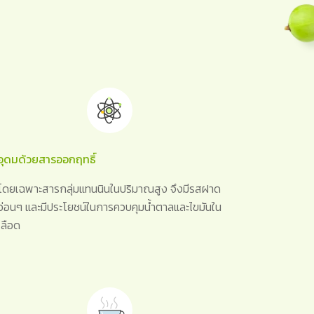
อุดมด้วยสารออกฤทธิ์
โดยเฉพาะสารกลุ่มแทนนินในปริมาณสูง จึงมีรสฝาด
อ่อนๆ และมีประโยชน์ในการควบคุมน้ำตาลและไขมันใน
เลือด