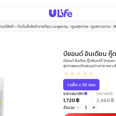
รนด์สินค้า
โปรโมชั่น
สินค้าขายดี
ชุด Longevity
ดูแลสุขภาพ
ดูแลความงาม
ส
บียอนด์ อินเดียน กู๊ดส
บียอนด์ อินเดียน กู๊ดส์เบอร์รี่ (In
สุขภาพและปรับสมดุลร่างกาย เหมาะสำ
1 แพ็ค x 30 ซอง
ราคาสมาชิก
ราคาปกติ
1,720 ฿
2,460 ฿
1
จำนวน