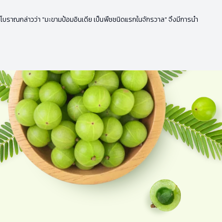
ดียโบราณกล่าวว่า "มะขามป้อมอินเดีย เป็นพืชชนิดแรกในจักรวาล" จึงมีการนำ