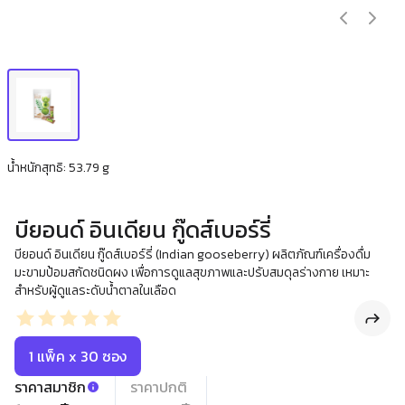
น้ำหนักสุทธิ: 53.79 g
บียอนด์ อินเดียน กู๊ดส์เบอร์รี่
บียอนด์ อินเดียน กู๊ดส์เบอร์รี่ (Indian gooseberry) ผลิตภัณฑ์เครื่องดื่ม
มะขามป้อมสกัดชนิดผง เพื่อการดูแลสุขภาพและปรับสมดุลร่างกาย เหมาะ
สำหรับผู้ดูแลระดับน้ำตาลในเลือด
1 แพ็ค x 30 ซอง
ราคาสมาชิก
ราคาปกติ