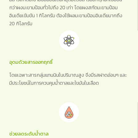
กว่าผงมะขามป้อมทั่วไปถึง 20 เท่า โดยผงสกัดมะขามป้อม
อินเดียเข้มข้น 1 กิโลกรัม ต้องใช้ผลมะขามป้อมอินเดียมากถึง
20 กิโลกรัม
อุดมด้วยสารออกฤทธิ์
โดยเฉพาะสารกลุ่มแทนนินในปริมาณสูง จึงมีรสฝาดอ่อนๆ และ
มีประโยชน์ในการควบคุมน้ำตาลและไขมันในเลือด
ช่วยลดระดับน้ำตาล