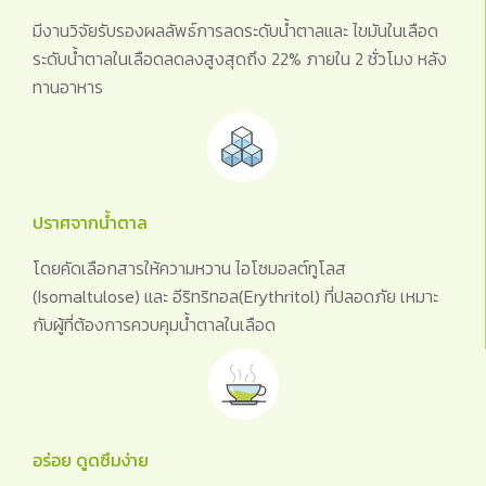
มีงานวิจัยรับรองผลลัพธ์การลดระดับน้ำตาลและ ไขมันในเลือด
ระดับน้ำตาลในเลือดลดลงสูงสุดถึง 22% ภายใน 2 ชั่วโมง หลัง
ทานอาหาร
ปราศจากน้ำตาล
โดยคัดเลือกสารให้ความหวาน ไอโซมอลต์ทูโลส
(Isomaltulose) และ อีริทริทอล(Erythritol) ที่ปลอดภัย เหมาะ
กับผู้ที่ต้องการควบคุมน้ำตาลในเลือด
อร่อย ดูดซึมง่าย