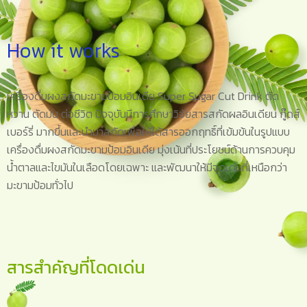
How it works
เครื่องดื่มผงสกัดมะขามป้อมอินเดีย Super Sugar Cut Drink ตัด
หวาน ตัดมัน ต่อชีวิต ปัจจุบันมีการศึกษาวิจัยสารสกัดผลอินเดียน กู๊ดส์
เบอร์รี่ มากขึ้นและนำมาสกัดเพื่อให้ได้สารออกฤทธิ์ที่เข้มข้นในรูปแบบ
เครื่องดื่มผงสกัดมะขามป้อมอินเดีย มุ่งเน้นที่ประโยชน์ด้านการควบคุม
น้ำตาลและไขมันในเลือดโดยเฉพาะ และพัฒนาให้มีจุดเด่นที่เหนือกว่า
มะขามป้อมทั่วไป
สารสำคัญที่โดดเด่น