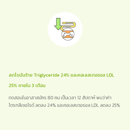
ลดไขมันร้าย Triglyceride 24% และคอเลสเตอรอล LDL
25% ภายใน 3 เดือน
ทดสอบในอาสาสมัคร 80 คน เป็นเวลา 12 สัปดาห์ พบว่าค่า
ไตรกลีเซอไรด์ ลดลง 24% และคอเลสเตอรอล LDL ลดลง 25%