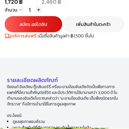
1,720 ฿
2,460 ฿
1
จำนวน
สมัคร ออโตชิป
เพิ่มสินค้าในตะกร้า
บริการส่งฟรี
เมื่อซื้อสินค้ามูลค่า ฿1,500 ขึ้นไป
รายละเอียดผลิตภัณฑ์
บียอนด์ อินเดียน กู๊ดส์เบอร์รี่ หรือมะขามป้อมอินเดียจัดเป็นพืชทางการ
แพทย์ที่มีความสำคัญต่อชีวิต และมีประวัติการใช้มานานกว่า 3,000 ปี ใน
ตำนานของอินเดียโบราณกล่าวว่า "มะขามป้อมอินเดีย เป็นพืชชนิดแรกใน
จักรวาล" จึงมีการนำมาใช้ในการดูแลสุขภาพ
ประโยชน์:
ดูแลสุขภาพองค์รวม
เหมาะสำหรับผู้ที่ต้องการดูแลระดับน้ำตาลและไขมัน