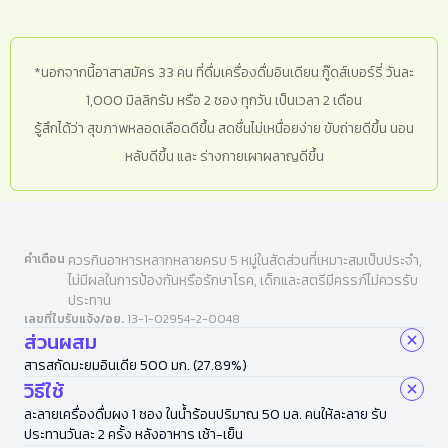
*นอกจากนี้อาสาสมัคร 33 คน ที่ดื่มเครื่องดื่มอินเดียน กู๊ดส์เบอร์รี่ วันละ
1,000 มิลลิกรัม หรือ 2 ซอง ทุกวัน เป็นเวลา 2 เดือน
รู้สึกได้ว่า สุขภาพหลอดเลือดดีขึ้น สดชื่นไม่เหนื่อยง่าย ขับถ่ายดีขึ้น นอน
หลับดีขึ้น และ ร่างกายเผาผลาญดีขึ้น
คำเตือน
ควรกินอาหารหลากหลายครบ 5 หมู่ในสัดส่วนที่เหมาะสมเป็นประจำ,
ไม่มีผลในการป้องกันหรือรักษาโรค, เด็กและสตรีมีครรภ์ไม่ควรรับ
ประทาน
เลขที่ใบรับแจ้ง/อย.
13-1-02954-2-0048
ส่วนผสม
สารสกัดมะยมอินเดีย 500 มก. (27.89%)
วิธีใช้
ละลายเครื่องดื่มผง 1 ซอง ในน้ำร้อนปริมาณ 50 มล. คนให้ละลาย รับ
ประทานวันละ 2 ครั้ง หลังอาหาร เช้า-เย็น