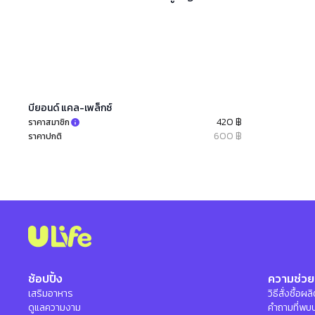
บียอนด์ แคล-เพล็กซ์
420 ฿
ราคาสมาชิก
600 ฿
ราคาปกติ
ช้อปปิ้ง
ความช่วย
เสริมอาหาร
วิธีสั่งซื้อผ
ดูแลความงาม
คำถามที่พบ