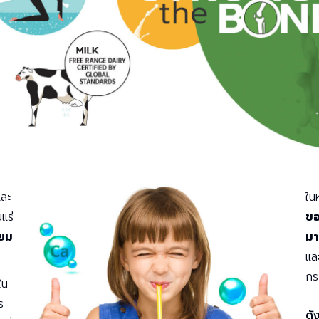
และ
ใน
แร่
ขอ
ยม
ม
แล
กร
ใน
ร
ดั