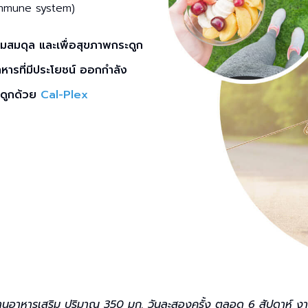
(Immune system)
ามสมดุล และเพื่อสุขภาพกระดูก
าหารที่มีประโยชน์ ออกกำลัง
ดูกด้วย
Cal-Plex
านอาหารเสริม ปริมาณ 350 มก. วันละสองครั้ง ตลอด 6 สัปดาห์ งา