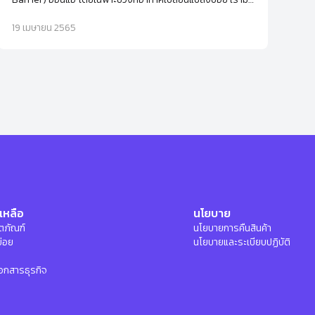
5 วิธีง่ายๆ ที่จะช่วยกู้ผิวให้กลับมาเนียนนุ่มชุ่มชื้นอีกครั้ง พร้อม
โลชั่นทาผิวที่แนะนำ
19 เมษายน 2565
เหลือ
นโยบาย
ลิตภัณฑ์
นโยบายการคืนสินค้า
บ่อย
นโยบายและระเบียบปฏิบัติ
อกสารธุรกิจ