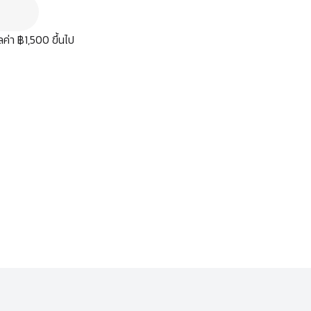
มูลค่า ฿1,500 ขึ้นไป