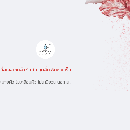
เนื้อเอสเซนส์ เข้มข้น นุ่มลื่น ซึมซาบเร็ว
สบายผิว ไม่เคลือบผิว ไม่เหนียวเหนอะหนะ