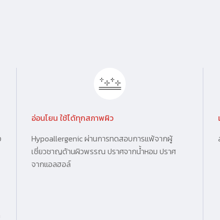
อ่อนโยน ใช้ได้ทุกสภาพผิว
ง
Hypoallergenic ผ่านการทดสอบการแพ้จากผู้
เชี่ยวชาญด้านผิวพรรณ ปราศจากน้ำหอม ปราศ
จากแอลฮอล์
ก