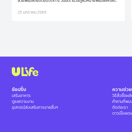
สิวแพ้แมสที่ยังต้องจัดการ วันนี้เรามีวิธีกู้ผิวหน้าแพ้แมสให้กลับ
มาสวยปิ๊งได้แบบง่ายๆ
25 มกราคม 2565
ช้อปปิ้ง
ความช่วย
เสริมอาหาร
วิธีสั่งซื้อผ
ดูแลความงาม
คำถามที่พบ
อุปกรณ์ส่งเสริมการขายอื่นๆ
ติดต่อเรา
ดาวน์โหลดเ