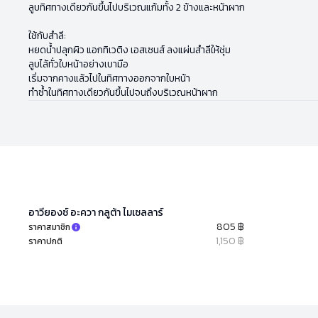
ลูบทิศทางเดียวกันขึ้นไปบริเวณแก้มทั้ง 2 ข้างและหน้าผาก
ใช้กับสำลี:
หยดน้ำปลุกผิว แอกทิเวติง เอสเซนส์ ลงแผ่นสำลีให้ชุ่ม
ลูบไล้ทั่วใบหน้าอย่างเบามือ
เริ่มจากคางแล้วไปในทิศทางออกจากใบหน้า
ทำซ้ำในทิศทางเดียวกันขึ้นไปจนถึงบริเวณหน้าผาก
อาวียองซ์ อะควา กลูต้า ไมเซลลาร์
805 ฿
ราคาสมาชิก
1,150 ฿
ราคาปกติ