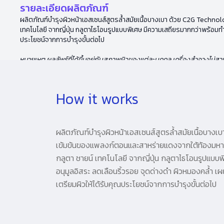
รายละเอียดผลิตภัณฑ์
ผลิตภัณฑ์บำรุงผิวหน้าเอสเซนส์สูตรล้ำสมัยเนื้อบางเบา ด้วย C2G Technol
เทคโนโลยี จากญี่ปุ่น กลูตาไธโอนรูปแบบพิเศษ มีความเสถียรมากกว่าพร้อมทำงา
ประโยชน์จากการบำรุงขั้นต่อไป
หมายเหตุ ผลลัพธ์ที่ได้ขึ้นอยู่กับสภาพผิวของแต่ละบุคคล เครื่องสำอางไม
How it works
ผลิตภัณฑ์บำรุงผิวหน้าเอสเซนส์สูตรล้ำสมัยเนื้อบางเ
เข้มข้นของแพลงก์ตอนและสาหร่ายแดงจากใต้ท้องมหาสมุท
กลูตา ชายน์ เทคโนโลยี จากญี่ปุ่น กลูตาไธโอนรูปแบบ
อนุมูลอิสระ ลดเลือนริ้วรอย จุดด่างดำ ผิวหมองคล้ำ เผย
เตรียมผิวให้ได้รับคุณประโยชน์จากการบำรุงขั้นต่อไป