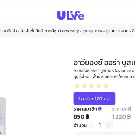
รนด์สินค้า
โปรโมชั่น
สินค้าขายดี
ชุด Longevity
ดูแลสุขภาพ
ดูแลความงาม
ส
อาวียองซ์ ออร่า บูส
อาวียองซ์ ออร่า บูสเตอร์ (aviance
ชุ่มชื้นให้ผิว ฟื้นบำรุงผิวแห้งให้กลับมาเ
1 ขวด x 120 มล.
ราคาสมาชิก
ราคาปกติ
850 ฿
1,220 ฿
1
จำนวน