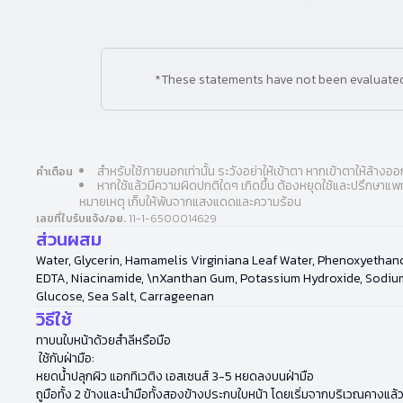
*These statements have not been evaluated b
สำหรับใช้ภายนอกเท่านั้น ระวังอย่าให้เข้าตา หากเข้าตาให้ล้างอ
คำเตือน
หากใช้แล้วมีความผิดปกติใดๆ เกิดขึ้น ต้องหยุดใช้และปรึกษาแพ
หมายเหตุ เก็บให้พ้นจากแสงแดดและความร้อน
เลขที่ใบรับแจ้ง/อย.
11-1-6500014629
ส่วนผสม
Water, Glycerin, Hamamelis Virginiana Leaf Water, Phenoxyethan
EDTA, Niacinamide, \nXanthan Gum, Potassium Hydroxide, Sodium 
Glucose, Sea Salt, Carrageenan
วิธีใช้
ทาบนใบหน้าด้วยสำลีหรือมือ
ใช้กับฝ่ามือ:
หยดน้ำปลุกผิว แอกทิเวติง เอสเซนส์ 3-5 หยดลงบนฝ่ามือ
ถูมือทั้ง 2 ข้างและนำมือทั้งสองข้างประกบใบหน้า โดยเริ่มจากบริเวณคางแล