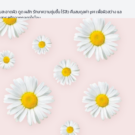
สะอาดผิว ดูด ผลัก รักษาความชุ่มชื้น ไร้สิว คืนสมดุลค่า pH เพื่อผิวสว่าง แล
วยสารสกัดจากกลูตาไธโอน