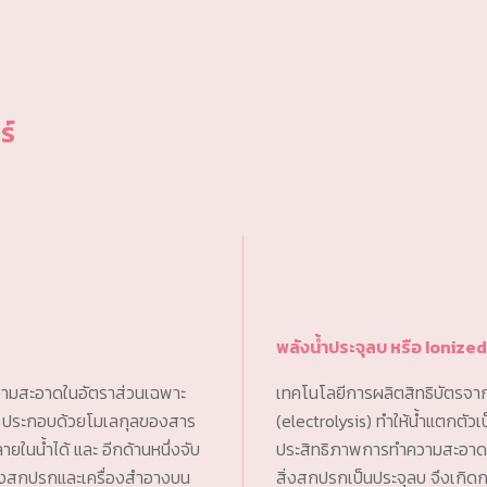
ร์
พลังน้ำประจุลบ หรือ Ionize
ามสะอาดในอัตราส่วนเฉพาะ
เทคโนโลยีการผลิตสิทธิบัตรจากป
าโน ประกอบด้วยโมเลกุลของสาร
(electrolysis) ทำให้น้ำแตกตัวเป
ยในน้ำได้ และ อีกด้านหนึ่งจับ
ประสิทธิภาพการทำความสะอาดผิว
บสิ่งสกปรกและเครื่องสำอางบน
สิ่งสกปรกเป็นประจุลบ จึงเกิดก