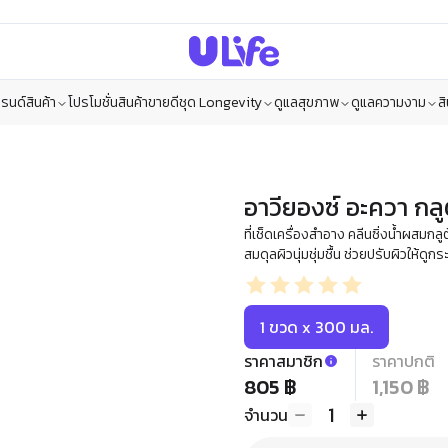
รนด์สินค้า
โปรโมชั่น
สินค้าขายดี
ชุด Longevity
ดูแลสุขภาพ
ดูแลความงาม
ส
อาวียองซ์ อะควา กลู
ที่เช็ดเครื่องสำอาง คลีนซิ่งน้ำผสมก
สมดุลผิวนุ่มชุ่มชื้น ช่วยปรับผิวให้ดูกร
1 ขวด x 300 มล.
ราคาสมาชิก
ราคาปกติ
805 ฿
1,150 ฿
1
จำนวน