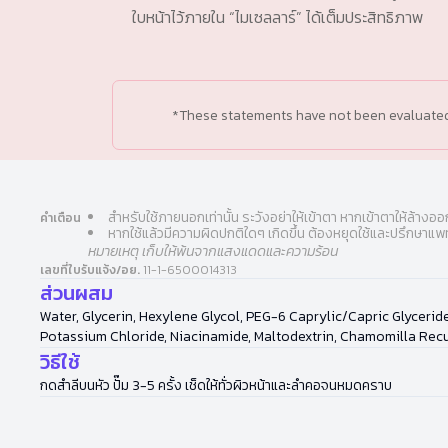
ใบหน้าไว้ภายใน “ไมเซลลาร์” ได้เต็มประสิทธิภาพ
*These statements have not been evaluated b
สำหรับใช้ภายนอกเท่านั้น ระวังอย่าให้เข้าตา หากเข้าตาให้ล้างอ
คำเตือน
หากใช้แล้วมีความผิดปกติใดๆ เกิดขึ้น ต้องหยุดใช้และปรึกษาแพ
หมายเหตุ เก็บให้พ้นจากแสงแดดและความร้อน
เลขที่ใบรับแจ้ง/อย.
11-1-6500014313
ส่วนผสม
Water, Glycerin, Hexylene Glycol, PEG-6 Caprylic/Capric Glyceri
Potassium Chloride, Niacinamide, Maltodextrin, Chamomilla Recut
วิธีใช้
กดสำลีบนหัว ปั๊ม 3-5 ครั้ง เช็ดให้ทั่วผิวหน้าและลำคอจนหมดคราบ