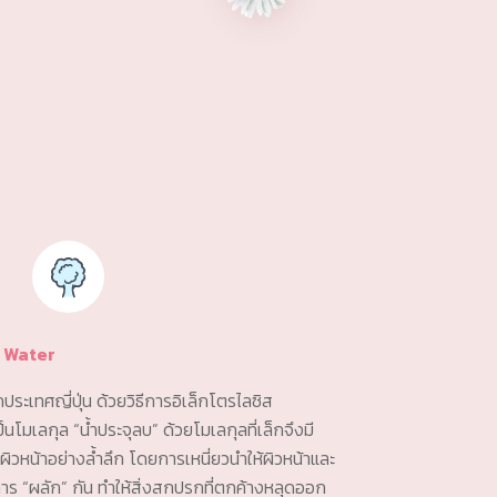
d Water
ระเทศญี่ปุ่น ด้วยวิธีการอิเล็กโตรไลซิส
็นโมเลกุล “น้ำประจุลบ” ด้วยโมเลกุลที่เล็กจึงมี
หน้าอย่างล้ำลึก โดยการเหนี่ยวนำให้ผิวหน้าและ
าร “ผลัก” กัน ทำให้สิ่งสกปรกที่ตกค้างหลุดออก