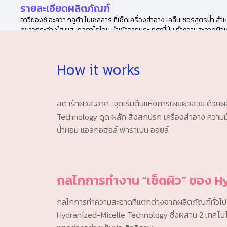
รายละเอียดผลิตภัณฑ์
อาวียองซ์ อะควา กลูต้า ไมเซลลาร์ ที่เช็ดเครื่องสำอาง เคล็นเซอร์สูตรน้ำ สำห
ดูขาวกระจ่างใส ผสมกลูตาไธโอน นำเข้าจากประเทศญี่ปุ่น ทำความสะอาดผิ
How it works
สตาร์ทผิวสะอาด...จุดเริ่มต้นแห่งการเผยผิวสวย ด้วย
Technology ดูด ผลัก สิ่งสกปรก เครื่องสำอาง ความมั
น้ำหอม แอลกอฮอล์ พาราเบน ออยล์
กลไกการทำงาน “เช็ดผิว” ของ 
กลไกการทำความสะอาดที่แตกต่างจากผลิตภัณฑ์ทั่วไป ด
Hydranized-Micelle Technology ซึ่งผสาน 2 เทคโนโล