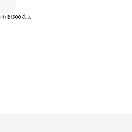
มูลค่า ฿1,500 ขึ้นไป