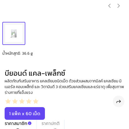
น้ำหนักสุทธิ: 36.6 g
บียอนด์ แคล-เพล็กซ์
ผลิตภัณฑ์เสริมอาหาร แคลเซียมชนิดเม็ด ด้วยส่วนผสมจากมิลค์ แคลเซียม มิ
เนอรัล คอมเพล็กซ์ และ วิตามินดี 3 ช่วยเสริมแคลเซียมและแร่ธาตุ เพื่อสุขภาพ
ร่างกายที่แข็งแรง
1 แพ็ค x 60 เม็ด
ราคาสมาชิก
ราคาปกติ