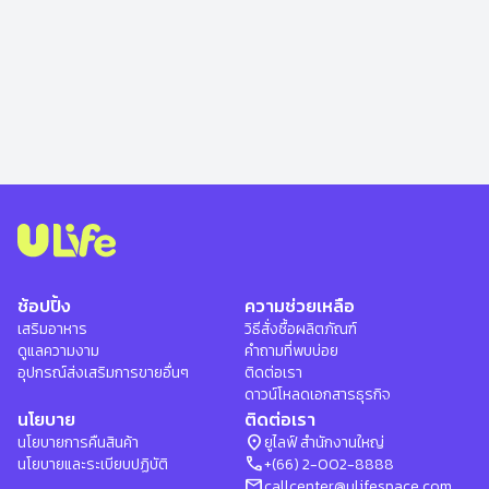
ช้อปปิ้ง
ความช่วยเหลือ
เสริมอาหาร
วิธีสั่งซื้อผลิตภัณฑ์
ดูแลความงาม
คำถามที่พบบ่อย
อุปกรณ์ส่งเสริมการขายอื่นๆ
ติดต่อเรา
ดาวน์โหลดเอกสารธุรกิจ
นโยบาย
ติดต่อเรา
location_on
นโยบายการคืนสินค้า
ยูไลฟ์ สำนักงานใหญ่
phone
นโยบายและระเบียบปฏิบัติ
+(66) 2-002-8888
mail
callcenter@ulifespace.com