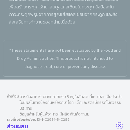
เพื่อสร้างกระดูก รักษาสมดุลแคลเซียมในกระดูก จึงป้องกัน
ภาวะกระดูกพรุนจากการสูญเสียแคลเซียมจากกระดูก และยัง
ส่งเสริมการทำงานของกล้ามเนื้อด้วย
*These statements have not been evaluated by the Food and
Drug Administration. This product is not intended to
diagnose, treat, cure or prevent any disease.
คำเตือน
ควรกินอาหารหลากหลายครบ 5 หมู่ในสัดส่วนที่เหมาะสมเป็นประจำ,
ไม่มีผลในการป้องกันหรือรักษาโรค, เด็กและสตรีมีครรภ์ไม่ควรรับ
ประทาน
ข้อมูลสำหรับผู้แพ้อาหาร: มีผลิตภัณฑ์จากนม
เลขที่ใบรับแจ้ง/อย.
13-1-02954-5-0289
ส่วนผสม