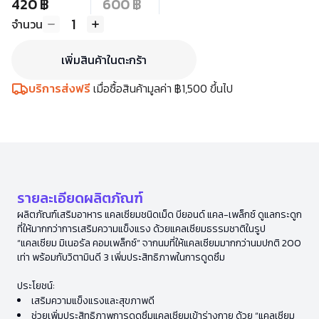
420 ฿
600 ฿
1
จำนวน
เพิ่มสินค้าในตะกร้า
บริการส่งฟรี
เมื่อซื้อสินค้ามูลค่า ฿1,500 ขึ้นไป
รายละเอียดผลิตภัณฑ์
ผลิตภัณฑ์เสริมอาหาร แคลเซียมชนิดเม็ด บียอนด์ แคล-เพล็กซ์ ดูแลกระดูก
ที่ให้มากกว่าการเสริมความแข็งแรง ด้วยแคลเซียมธรรมชาติในรูป
“แคลเซียม มิเนอรัล คอมเพล็กซ์” จากนมที่ให้แคลเซียมมากกว่านมปกติ 200
เท่า พร้อมกับวิตามินดี 3 เพิ่มประสิทธิภาพในการดูดซึม
ประโยชน์:
เสริมความแข็งแรงและสุขภาพดี
ช่วยเพิ่มประสิทธิภาพการดูดซึมแคลเซียมเข้าร่างกาย ด้วย “แคลเซียม