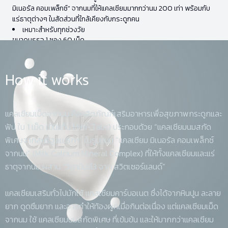
มิเนอรัล คอมเพล็กซ์” จากนมที่ให้แคลเซียมมากกว่านม 200 เท่า พร้อมกับ
แร่ธาตุต่างๆ ในสัดส่วนที่ใกล้เคียงกับกระดูกคน
เหมาะสำหรับทุกช่วงวัย
ขนาดบรรจุ 1 ซอง 60 เม็ด
How it works
แคลเซียมเม็ดจากนม คือผลิตภัณฑ์เสริมอาหารเพื่อสุขภาพกระดูกและ
ฟัน ใน 1 เม็ด (มินิแท็บ Mini-Tabs) ประกอบด้วย “แคลเซียมนมสกัด
พิเศษจากสหรัฐอเมริกา” ในรูปแบบ “แคลเซียม มิเนอรัล คอมเพล็กซ์
จากนม” (Milk Calcium Mineral Complex) ที่ให้ทั้งแคลเซียมและแร่
ธาตุจากนม ผสาน “วิตามินดี3 จาก สวิตเซอร์แลนด์”
แคลเซียมเสริมทั่วไปมักใช้ แคลเซียมคาร์บอเนต ซึ่งได้จากหินปูน ละลาย
ยาก ดูดซึมยาก และอาจทำให้ท้องผูกเมื่อกินต่อเนื่อง แต่แคลเซียมเม็ด
จากนม ใช้ แคลเซียมนมสกัดพิเศษ ที่เข้มข้น และให้มากกว่าแคลเซียม