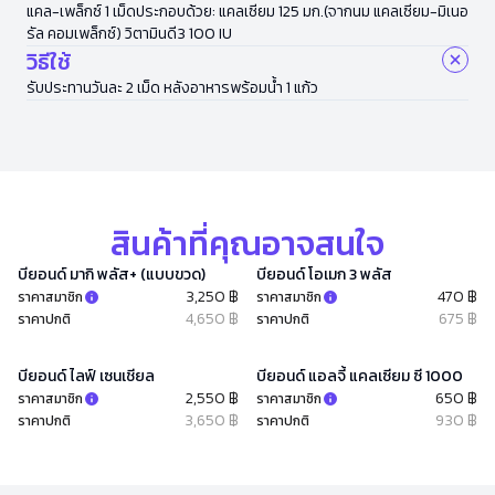
แคล-เพล็กซ์ 1 เม็ดประกอบด้วย: แคลเซียม 125 มก.(จากนม แคลเซียม-มิเนอ
รัล คอมเพล็กซ์) วิตามินดี3 100 IU
วิธีใช้
รับประทานวันละ 2 เม็ด หลังอาหารพร้อมน้ำ 1 แก้ว
สินค้าที่คุณอาจสนใจ
บียอนด์ มากิ พลัส+ (แบบขวด)
บียอนด์ โอเมก 3 พลัส
3,250 ฿
470 ฿
ราคาสมาชิก
ราคาสมาชิก
4,650 ฿
675 ฿
ราคาปกติ
ราคาปกติ
บียอนด์ ไลฟ์ เซนเชียล
บียอนด์ แอลจี้ แคลเซียม ซี 1000
2,550 ฿
650 ฿
ราคาสมาชิก
ราคาสมาชิก
3,650 ฿
930 ฿
ราคาปกติ
ราคาปกติ