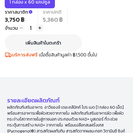
1 กล่อง x 60 แคปซูล
ราคาสมาชิก
ราคาปกติ
3,750 ฿
5,360 ฿
1
จำนวน
เพิ่มสินค้าในตะกร้า
บริการส่งฟรี
เมื่อซื้อสินค้ามูลค่า ฿1,500 ขึ้นไป
รายละเอียดผลิตภัณฑ์
ผลิตภัณฑ์เสริมอาหาร อาวียองซ์ เดอะคลีนิกค์ โปร เมด [1 กล่อง 60 เม็ด]
พร้อมสารอาหารเพื่อผิวสวยจากภายใน ผลิตภัณฑ์เสริมอาหารผิว เพื่อผิว
กระจ่างใสจากภายในสู่ภายนอก ประกอบด้วย NAD+ บูสเตอร์ ที่จะช่วย
กระตุ้นการสร้าง NAD+ จากภายใน พร้อมเปลือกสนฝรั่งเศส
(Pycnogenol®) สารสกัดผลทับทิม สารสกัดจากผลมะกอก วิตามินซี ซิงค์