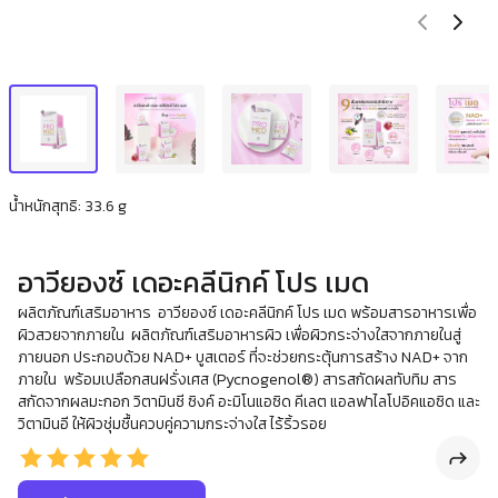
น้ำหนักสุทธิ: 33.6 g
อาวียองซ์ เดอะคลีนิกค์ โปร เมด
ผลิตภัณฑ์เสริมอาหาร อาวียองซ์ เดอะคลีนิกค์ โปร เมด พร้อมสารอาหารเพื่อ
ผิวสวยจากภายใน ผลิตภัณฑ์เสริมอาหารผิว เพื่อผิวกระจ่างใสจากภายในสู่
ภายนอก ประกอบด้วย NAD+ บูสเตอร์ ที่จะช่วยกระตุ้นการสร้าง NAD+ จาก
ภายใน พร้อมเปลือกสนฝรั่งเศส (Pycnogenol®) สารสกัดผลทับทิม สาร
สกัดจากผลมะกอก วิตามินซี ซิงค์ อะมิโนแอซิด คีเลต แอลฟาไลโปอิคแอซิด และ
วิตามินอี ให้ผิวชุ่มชื้นควบคู่ความกระจ่างใส ไร้ริ้วรอย