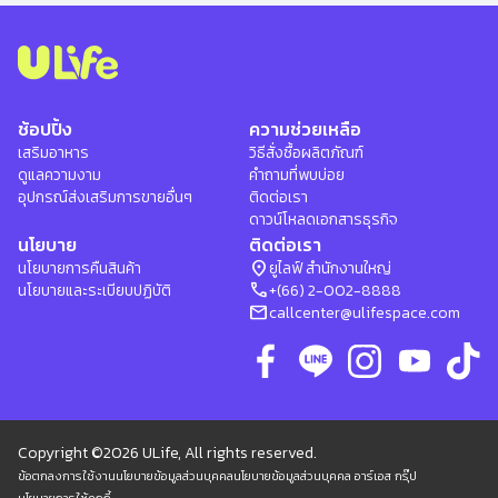
ช้อปปิ้ง
ความช่วยเหลือ
เสริมอาหาร
วิธีสั่งซื้อผลิตภัณฑ์
ดูแลความงาม
คำถามที่พบบ่อย
อุปกรณ์ส่งเสริมการขายอื่นๆ
ติดต่อเรา
ดาวน์โหลดเอกสารธุรกิจ
นโยบาย
ติดต่อเรา
location_on
นโยบายการคืนสินค้า
ยูไลฟ์ สำนักงานใหญ่
phone
นโยบายและระเบียบปฏิบัติ
+(66) 2-002-8888
mail
callcenter@ulifespace.com
Copyright ©2026 ULife, All rights reserved.
ข้อตกลงการใช้งาน
นโยบายข้อมูลส่วนบุคคล
นโยบายข้อมูลส่วนบุคคล อาร์เอส กรุ๊ป
นโยบายการใช้คุกกี้