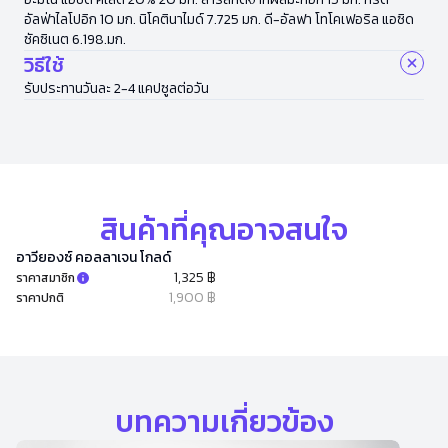
อัลฟ่าไลโปอิก 10 มก. นิโคตินาไมด์ 7.725 มก. ดี-อัลฟา โทโคเฟอริล แอซิด
ซัคซิเนต 6.198.มก.
วิธีใช้
รับประทานวันละ 2-4 แคปซูลต่อวัน
สินค้าที่คุณอาจสนใจ
อาวียองซ์ คอลลาเจน โกลด์
1,325 ฿
ราคาสมาชิก
1,900 ฿
ราคาปกติ
บทความเกี่ยวข้อง