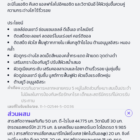
อะมิโนแอซิด คีเลต แอลฟาไลโปอิคแอซิด และวิตามินอี ให้ผิวชุ่มชื้นควบคู่
ความกระจ่างใส ไร้ริ้วรอย
ประโยชน์
เซลล์อ่อนเยาว์ ซ่อมแซมเซลล์ ดีเอ็นเอ เทโลเมียร์
ติดสปีดชะลอแก่ ลดฮอร์โมนเร่งแก่ คอร์ติซอล
ติดสปีด ผิวใส ฟื้นฟูจากภายใน เพิ่มกลูต้าไธโอน ต้านอนุมูลอิสระ หมอง
คล้ำ
ผิวดูกระจ่างใส ลดเม็ดสีหมองคล้ำกระแดด ฝ้าแดด จุดด่างดำ
เสริมเกราะป้องกันยูวี ปรับสีผิวสม่ำเสมอ
ผิวดูเนียนกระชับ เสริมคอลลาเจนและไฮยา ต้านริ้วรอย นุ่มชุ่มชื้น
ผิวดูอ่อนเยาว์ ชุ่มชื้น บูสต์การฟื้นฟูผิว ผิวแข็งแรงยืดหยุ่น
ต้านยูวี อนุมูลอิสระ
คำเตือน
ควรกินอาหารหลากหลายครบ 5 หมู่ในสัดส่วนที่เหมาะสมเป็นประจำ
ไม่มีผลในการป้องกันหรือรักษาโรค เด็กและสตรีมีครรภ์ไม่ควรรับ
ประทาน
เลขที่ใบรับแจ้ง/อย.
11-1-02544-5-0036
ส่วนผสม
สารสกัดจากผลทับทิม 50 มก. ดี-ไรโบส 44.775 มก. วิตามินซี 30 มก.
(กรดแอสคอร์บิก 21.75 มก. & แคลเซียม แอสคอร์เบต ไดไฮเดรต 9.985
มก.) สารสกัดจากเปลือกสนมาริไทม์ฝรั่งเศส (พิคโนจีนอล@) 20 มก. ซิงค์
อะมิโน แอซิด คีเลต 20% 20 มก. สารสกัดจากผลมะกอก 15 มก. กรด