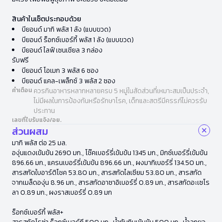
สินค้าในเซ็ตประกอบด้วย
บียอนด์ มากิ พลัส 1 ลัง (แบบขวด)
บียอนด์ ร็อกซ์เบอร์กี้ พลัส 1 ลัง (แบบขวด)
บียอนด์ ไลฟ์ เซนเชียล 3 กล่อง
รับฟรี
บียอนด์ โอเมก 3 พลัส 6 ซอง
บียอนด์ แคล-เพล็กซ์ 3 พลัส 2 ซอง
คำเตือน
ควรกินอาหารหลากหลายครบ 5 หมู่ในสัดส่วนที่เหมาะสมเป็นประจำ,
ไม่มีผลในการป้องกันหรือรักษาโรค, เด็กและสตรีมีครรภ์ไม่ควรรับ
ประทาน
เลขที่ใบรับแจ้ง/อย.
ส่วนผสม
มากิ พลัส ต่อ 25 มล.
องุ่นแดงเข้มข้น 2690 มก., โช๊คเบอร์รี่เข้มข้น 1345 มก., มิกซ์เบอร์รี่เข้มข้น
896.66 มก., แครนเบอร์รี่เข้มข้น 896.66 มก., ผงมากิเบอร์รี่ 134.50 มก.,
สารสกัดใบอาร์ติโชค 53.80 มก., สารสกัดไลเซียม 53.80 มก., สารสกัด
จากเมล็ดองุ่น 8.96 มก., สารสกัดอาซาอิเบอร์รี่ 0.89 มก., สารสกัดอะเซโร
ลา 0.89 มก., ผงราสเบอร์รี่ 0.89 มก
ร็อกซ์เบอร์กี้ พลัส+