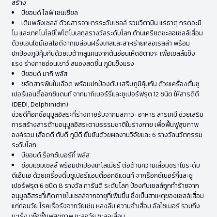
สร้าง
บียอนด์ ไลฟ์ เซนเชียล
เติมพลังเซลล์ ด้วยสารอาหารระดับเซลล์ รวมวิตามิน แร่ธาตุ กรดอะมิ
โน และเทคโนโลยีไฟโตโมเลกุลรางวัลระดับโลก ต้านเครียดชะลอเซลล์เสื่อม
ด้วยเอนไซม์เอสโอดีจากเมล่อนฝรั่งเศสและสาหร่ายคลอเรลล่า พร้อม
ปกป้องภูมิคุ้มกันด้วยเบต้ากลูแคนจากต้นอ่อนเห็ดชิตาเกะ เพื่อเซลล์แข็ง
แรง ร่างกายอ่อนเยาว์ สมองสดชื่น ภูมิแข็งแรง
บียอนด์ มากิ พลัส
ขจัดสารพิษในเลือด พร้อมปกป้องตับ เสริมภูมิคุ้มกัน ด้วยเครื่องดื่มซู
เปอร์แอนตี้ออกซิแดนท์ จากมากิเบอร์รี่และซูเปอร์ฟรุต 12 ชนิด ให้สารดีดี
(DEDI, Delphinidin)
ช่วยดีท็อกซ์อนุมูลอิสระที่ร่างกายรับจากมลภาวะ อาหาร สารเคมี ช่วยเสริม
การสร้างสารต้านอนุมูลอิสระตามธรรมชาติในร่างกาย เพื่อฟื้นฟูสุขภาพ
องค์รวม เลือดดี ตับดี ภูมิดี ยืนยันด้วยผลงานวิจัยและ 6 รางวัลนวัตกรรม
ระดับโลก
บียอนด์ ร็อกซ์เบอร์กี้ พลัส
ซ่อมแซมเซลล์ พร้อมปกป้องเทโลเมียร์ ต่อต้านความเสื่อมชราในระดับ
ดีเอ็นเอ ด้วยเครื่องดื่มซูเปอร์แอนตี้ออกซิแดนท์ จากร็อกซ์เบอร์กี้และซู
เปอร์ฟรุต 6 ชนิด 8 รางวัล การันตี ระดับโลก ป้องกันเซลล์ถูกทำร้ายจาก
อนุมูลอิสระที่เกิดภายในเซลล์จากอายุที่เพิ่มขึ้น ซึ่งเป็นสาเหตุของเซลล์เสื่อม
แก่ก่อนวัย โรคเรื้อรังจากวัยเช่น หลงลืม ความจำเสื่อม อัลไซเมอร์ รวมถึง
มะเร็ง เพื่อฟื้นฟูสุขภาพ ชะลอวัย ชะลอเสื่อม