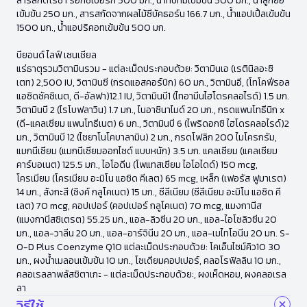
สารสกัดโรซ่า ร็อกซ์เบอร์กี 500 มก., น้ำทับทิมเข้มข้น 500 มก., น้ำลูกยอ
เข้มข้น 250 มก., สารสกัดจากผลไม้ซีบัคธอร์น 166.7 มก., น้ำแอปเปิ้ลเข้มข้น
1500 มก., น้ำแอปริคอทเข้มข้น 500 มก.
บียอนด์ ไลฟ์ เซนเชียล
แร่ธาตุรวมวิตามินรวม - แต่ละเม็ดประกอบด้วย: วิตามินเอ (เรตินิลอะซิ
เตท) 2,500 IU, วิตามินซี (กรดแอสคอร์บิก) 60 มก., วิตามินอี, (โทโคฟีรอล
แอซิดซัคซิเนต, ดี-อัลฟา)12.1 IU, วิตามินบี1 (ไทอามีนไฮโดรคลอไรด์) 1.5 มก.
วิตามินบี 2 (ไรโบฟลาวิน) 1.7 มก., ไนอาซินาไมด์ 20 มก., กรดแพนโทธีนิก x
(ดี-แคลเซียม แพนโทธีเนต) 6 มก., วิตามินบี 6 (ไพริดอกซิ ไฮโดรคลอไรด์)2
มก., วิตามินบี 12 (ไซยาโนโคบาลามิน) 2 มก., กรดโฟลิก 200 ไมโครกรัม,
แมกนีเซียม (แมกนีเซียมออกไซด์ แบบหนัก) 3.5 มก. แคลเซียม (แคลเซียม
คาร์บอเนต) 125.5 มก., ไอโอดีน (โพแทสเซียม ไอโอไดด์) 150 mcg,
โครเมียม (โครเมียม อะมิโน แอซิด คีเลต) 65 mcg, เหล็ก (เฟอรัส ฟูมาเรต)
14 มก., สังกะสี (ซิงค์ กลูโคเนต) 15 มก., ซีลีเนียม (ซีลีเนียม อะมิโน แอซิด คี
เลต) 70 mcg, คอปเปอร์ (คอปเปอร์ กลูโคเนต) 70 mcg, แมงกานีส
(แมงกานีสซิเตรต) 55.25 มก., แอล-ลิวซีน 20 มก., แอล-ไอโซลิวซีน 20
มก., แอล-วาลีน 20 มก., แอล-อาร์จินีน 20 มก., แอล-เมไทโอนีน 20 มก. S-
O-D Plus Coenzyme Q10 แต่ละเม็ดประกอบด้วย: โคเอ็นไซม์คิว10 30
มก., ผงน้ำเมลอนเข้มข้น 10 มก., โซเดียมคอปเปอร์, คลอโรฟิลลิน 10 มก.,
คลอเรลลาพลัสชิตาเกะ - แต่ละเม็ดประกอบด้วย:, ผงเห็ดหอม, ผงคลอเรล
ลา
วิธีใช้