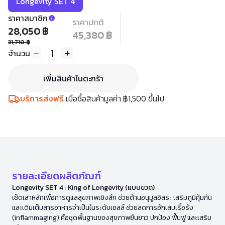
Longevity SET 4
ราคาสมาชิก
ราคาปกติ
28,050 ฿
45,380 ฿
31,710 ฿
1
จำนวน
เพิ่มสินค้าในตะกร้า
บริการส่งฟรี
เมื่อซื้อสินค้ามูลค่า ฿1,500 ขึ้นไป
รายละเอียดผลิตภัณฑ์
Longevity SET 4 : King of Longevity (แบบขวด)
เซ็ตเสาหลักเพื่อการดูแลสุขภาพเชิงลึก ช่วยต้านอนุมูลอิสระ เสริมภูมิคุ้มกัน
และเติมเต็มสารอาหารจำเป็นในระดับเซลล์ ช่วยลดการอักเสบเรื้อรัง
(inflammaging) คือชุดพื้นฐานของสุขภาพยืนยาว ปกป้อง ฟื้นฟู และเสริม