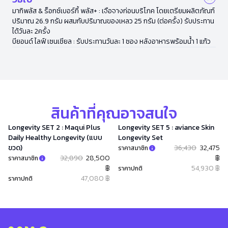
มากิพลัส & ร็อกซ์เบอร์กี้ พลัส+ : เจือจางก่อนบริโภค โดยเตรียมผลิตภัณฑ์
ปริมาณ 26.9 กรัม ผสมกับปริมาณของเหลว 25 กรัม (ต่อครั้ง) รับประทาน
ได้วันละ 2ครั้ง
บียอนด์ ไลฟ์ เซนเชียล : รับประทานวันละ 1 ซอง หลังอาหารพร้อมน้ำ 1 แก้ว
สินค้าที่คุณอาจสนใจ
Longevity SET 2 : Maqui Plus
Longevity SET 5 : aviance Skin
Daily Healthy Longevity (แบบ
Longevity Set
ขวด)
36,430
32,475
ราคาสมาชิก
32,890
28,500
฿
ราคาสมาชิก
฿
54,930 ฿
ราคาปกติ
47,080 ฿
ราคาปกติ