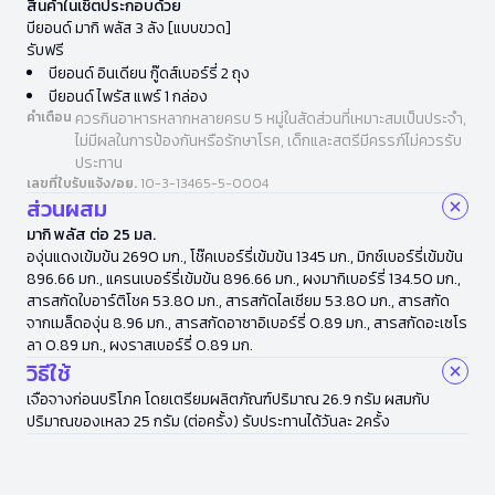
สินค้าในเซ็ตประกอบด้วย
บียอนด์ มากิ พลัส 3 ลัง [แบบขวด]
รับฟรี
บียอนด์ อินเดียน กู๊ดส์เบอร์รี่ 2 ถุง
บียอนด์ ไพรัส แพร์ 1 กล่อง
คำเตือน
ควรกินอาหารหลากหลายครบ 5 หมู่ในสัดส่วนที่เหมาะสมเป็นประจำ,
ไม่มีผลในการป้องกันหรือรักษาโรค, เด็กและสตรีมีครรภ์ไม่ควรรับ
ประทาน
เลขที่ใบรับแจ้ง/อย.
10-3-13465-5-0004
ส่วนผสม
มากิ พลัส ต่อ 25 มล.
องุ่นแดงเข้มข้น 2690 มก., โช๊คเบอร์รี่เข้มข้น 1345 มก., มิกซ์เบอร์รี่เข้มข้น
896.66 มก., แครนเบอร์รี่เข้มข้น 896.66 มก., ผงมากิเบอร์รี่ 134.50 มก.,
สารสกัดใบอาร์ติโชค 53.80 มก., สารสกัดไลเซียม 53.80 มก., สารสกัด
จากเมล็ดองุ่น 8.96 มก., สารสกัดอาซาอิเบอร์รี่ 0.89 มก., สารสกัดอะเซโร
ลา 0.89 มก., ผงราสเบอร์รี่ 0.89 มก.
วิธีใช้
เจือจางก่อนบริโภค โดยเตรียมผลิตภัณฑ์ปริมาณ 26.9 กรัม ผสมกับ
ปริมาณของเหลว 25 กรัม (ต่อครั้ง) รับประทานได้วันละ 2ครั้ง