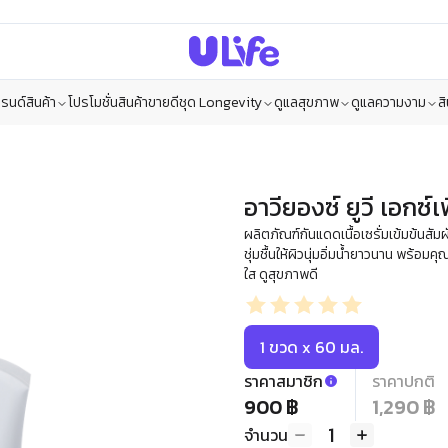
รนด์สินค้า
โปรโมชั่น
สินค้าขายดี
ชุด Longevity
ดูแลสุขภาพ
ดูแลความงาม
ส
อาวียองซ์ ยูวี เอกซ์เ
ผลิตภัณฑ์กันแดดเนื้อเซรั่มเข้มข้นส
ชุ่มชื้นให้ผิวนุ่มอิ่มน้ำยาวนาน พร้
ใส ดูสุขภาพดี
1 ขวด x 60 มล.
ราคาสมาชิก
ราคาปกติ
900 ฿
1,290 ฿
1
จำนวน