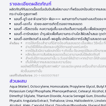
รายละเอียดผลิตภัณฑ์
ผลิตภัณฑ์กันแดดเนื้อเซรั่มเข้มข้นสัมผัสบางเบา ที่พร้อมปกป้องผิวจากแสงแ
กระจ่างใส ดูสุขภาพดี
แอนตี้-ยูวี เอส พี เอฟ 50+ พีเอ++++ ผสานการทำงานอย่างลงตัวของ 
แอนตี้-เอจจิ้ง ช่วยชะลอการเกิดริ้วรอยจากแสงแดด
แอนตี้ –ดีไฮเดรชั่น คงความชุ่มชื้น และเติมเต็มความชุ่มชื้น เพื่อผิวแลดูก
แอนตี้-ดาร์กสปอต บำรุงผิวเพื่อคืนความกระจ่างใส สีผิวสม่ำเสมอ จุด
แอนตี้-ออกซิแดนท์ & แอนตี้-พอลูชั่น ปกป้องผิวจากรังสียูวี แสงแดด 
การใช้เครื่องสำอางที่มีสารป้องกันแสงแดด เป็นเพียง วิธีหนึ
คำเตือน
อ่านวิธีใช้ให้ละเอียดและปฏิบัติตามอย่างเคร่งครัด
หากใช้แล้วมีความผิดปกติใด ๆ เกิดขึ้น ต้องหยุดใช้และปรึกษาแ
หลีกเลี่ยงการสัมผัสแสงแดดเป็นเวลานานหลังใช้ผลิตภัณฑ์
สำหรับใช้ภายนอกเท่านั้น ระวังอย่าให้เข้าตา หากเข้าตา ให้ล้าง
เก็บให้พ้นจากแสงแดดและความร้อน
ผลลัพธ์ที่ได้ขึ้นอยู่กับสภาพผิว* ของแต่ละบุคคล เครื่องสำอางไม
ผิวชั้นนอกเท่านั้น
เลขที่ใบรับแจ้ง/อย.
20-1-6600017687
ส่วนผสม
Aqua (Water), Octocrylene, Homosalate, Propylene Glycol, Butyl 
Potassium Cetyl Phosphate, Phenoxyethanol, Cetearyl Alcohol, E
Dimethyl Silylate, Titanium Dioxide, Acacia Senegal Gum, Disodi
Physalis Angulata Extract, Trehalose, Urea, Maltodextrin, Linoleic
Alcohol, Algin, Caprylyl Glycol, Disodium Phosphate, Glyceryl Pol