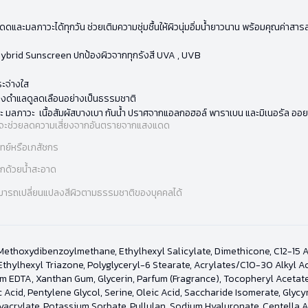
ดดและมลภาวะได้ทุกวัน ช่วยเติมความชุ่มชื้นให้ผิวนุ่มอิ่มน้ำยาวนาน พร้อมคุณค่าส
Hybrid Sunscreen ปกป้องผิวจากทุกรังสี UVA , UVB
ระจ่างใส
ด่างดำแลดูลดเลือนอย่างเป็นธรรมชาติ
และ มลภาวะ เนื้อสัมผัสบางเบา กันน้ำ ปราศจากแอลกอฮอล์ พาราเบน และมิเนอรัล ออย
่ง ที่จะช่วยลดความเสี่ยงจากอันตรายจากแสงแดด
พทย์หรือเภสัชกร
ออกด้วยน้ำสะอาด
่สามารถเปลี่ยนแปลงสีผิวตามธรรมชาติของบุคคลได้
Methoxydibenzoylmethane, Ethylhexyl Salicylate, Dimethicone, C12-15 Al
thylhexyl Triazone, Polyglyceryl-6 Stearate, Acrylates/C10-30 Alkyl Ac
um EDTA, Xanthan Gum, Glycerin, Parfum (Fragrance), Tocopheryl Acetate
 Acid, Pentylene Glycol, Serine, Oleic Acid, Saccharide Isomerate, Glycyr
yacrylate, Potassium Sorbate, Pullulan, Sodium Hyaluronate, Centella Asi