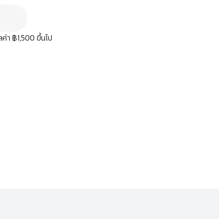
มูลค่า ฿1,500 ขึ้นไป