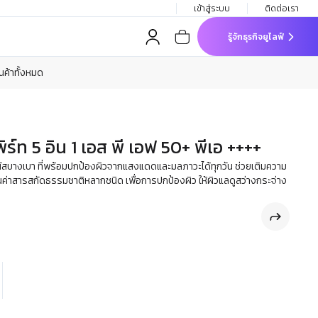
เข้าสู่ระบบ
ติดต่อเรา
รู้จักธุรกิจยูไลฟ์
ินค้าทั้งหมด
พิร์ท 5 อิน 1 เอส พี เอฟ 50+ พีเอ ++++
ัมผัสบางเบา ที่พร้อมปกป้องผิวจากแสงแดดและมลภาวะได้ทุกวัน ช่วยเติมความ
อมคุณค่าสารสกัดธรรมชาติหลากชนิด เพื่อการปกป้องผิว ให้ผิวแลดูสว่างกระจ่าง