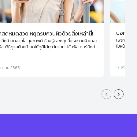
บอกลาริ้
าสดหมดสวย หยุดรบกวนผิวด้วยสิ่งเหล่านี้!
เพราะความร่
มีหน้าสดสวยใส สุขภาพดี ต้องรู้และหยุดสิ่งรบกวนผิวเหล่า
ใบหน้า จัดก
พร้อมวิธีดูแลผิวหน้าสดให้ดูดีได้ทุกวันแบบไม่ง้อฟิลเตอร์อีกต่อ
ใบหน้าที่คุณ
้วยตัวช่วยในการมาร์กหน้าตัวเด็ดตัวนี้เลย
17 พฤษภาค
มีนาคม 2565
Previous slid
Next sli