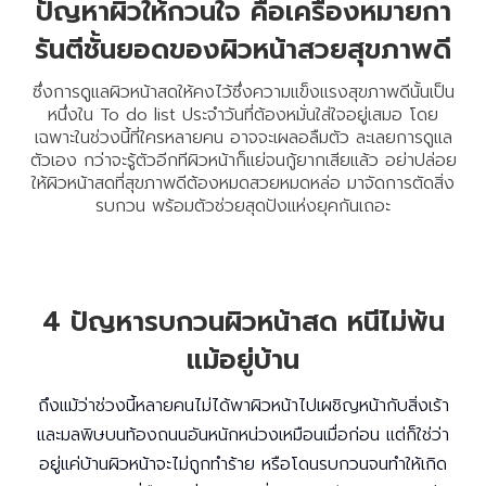
ปัญหาผิวให้กวนใจ คือเครื่องหมายกา
รันตีชั้นยอดของผิวหน้าสวยสุขภาพดี
ซึ่งการดูแลผิวหน้าสดให้คงไว้ซึ่งความแข็งแรงสุขภาพดีนั้นเป็น
หนึ่งใน To do list ประจำวันที่ต้องหมั่นใส่ใจอยู่เสมอ โดย
เฉพาะในช่วงนี้ที่ใครหลายคน อาจจะเผลอลืมตัว ละเลยการดูแล
ตัวเอง กว่าจะรู้ตัวอีกทีผิวหน้าก็แย่จนกู้ยากเสียแล้ว อย่าปล่อย
ให้ผิวหน้าสดที่สุขภาพดีต้องหมดสวยหมดหล่อ มาจัดการตัดสิ่ง
รบกวน พร้อมตัวช่วยสุดปังแห่งยุคกันเถอะ
4 ปัญหารบกวนผิวหน้าสด หนีไม่พ้น
แม้อยู่บ้าน
ถึงแม้ว่าช่วงนี้หลายคนไม่ได้พาผิวหน้าไปเผชิญหน้ากับสิ่งเร้า
และมลพิษบนท้องถนนอันหนักหน่วงเหมือนเมื่อก่อน แต่ก็ใช่ว่า
อยู่แค่บ้านผิวหน้าจะไม่ถูกทำร้าย หรือโดนรบกวนจนทำให้เกิด