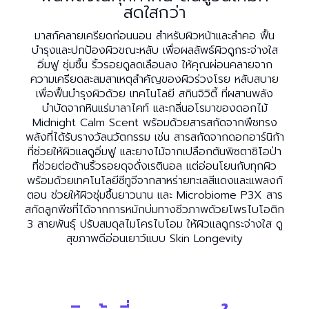
สดใสกว่า
มาสก์คลายเครียดก่อนนอน สำหรับผิวหน้าและลำคอ ฟื้น
บำรุงและปกป้องผิวขณะหลับ เพื่อผลลัพธ์ผิวดูกระจ่างใส
อิ่มฟู ชุ่มชื้น ริ้วรอยดูลดเลือนลง ให้คุณผ่อนคลายจาก
ความเครียดสะสมสาเหตุสำคัญของผิวร่วงโรย หลับสบาย
เพื่อฟื้นบำรุงผิวด้วย เทคโนโลยี สกินจิวิตี้ ที่ผสานพลัง
บำบัดจากหินแร่มาลาไคท์ และกลิ่นอโรมาของดอกไม้
Midnight Calm Scent พร้อมด้วยสารสกัดจากพืชทรง
พลังที่ได้รับรางวัลนวัตกรรม เช่น สารสกัดจากดอกอาร์นิก้า
ที่ช่วยให้ผิวแลดูอิ่มฟู และยางไม้จากเปลือกต้นพิซตาชิโอป่า
ที่ช่วยต่อต้านริ้วรอยดุจดั่งเรตินอล แต่อ่อนโยนกับทุกผิว
พร้อมด้วยเทคโนโลยีซีทูจีจากสาหร่ายทะเลสีแดงและแพลงก์
ตอน ช่วยให้ผิวชุ่มชื้นยาวนาน และ Microbiome P3X สาร
สกัดลูกพีชที่ได้จากการหมักบ่มทางชีวภาพด้วยโพรไบโอติก
3 สายพันธุ์ ปรับสมดุลไมโครไบโอม ให้ผิวแลดูกระจ่างใส ดู
สุขภาพดีอ่อนเยาว์แบบ Skin Longevity