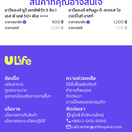
สินค้าที่คุณอาจสนใจ
อาวียองซ์ ยูวี เอกซ์เพิร์ท 5 อิน 1
อาวียองซ์ สกินมูน ดี-สเตรส โอ
เอส พี เอฟ 50+ พีเอ ++++
เวอร์ไนท์ มาสก์
900 ฿
1,200 ฿
ราคาสมาชิก
ราคาสมาชิก
1,290 ฿
1,715 ฿
ราคาปกติ
ราคาปกติ
ช้อปปิ้ง
ความช่วยเหลือ
เสริมอาหาร
วิธีสั่งซื้อผลิตภัณฑ์
ดูแลความงาม
คำถามที่พบบ่อย
อุปกรณ์ส่งเสริมการขายอื่นๆ
ติดต่อเรา
ดาวน์โหลดเอกสารธุรกิจ
นโยบาย
ติดต่อเรา
location_on
นโยบายการคืนสินค้า
ยูไลฟ์ สำนักงานใหญ่
phone
นโยบายและระเบียบปฏิบัติ
+(66) 2-002-8888
mail
callcenter@ulifespace.com