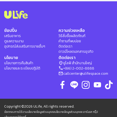
ช้อปปิ้ง
ความช่วยเหลือ
เสริมอาหาร
วิธีสั่งซื้อผลิตภัณฑ์
ดูแลความงาม
คำถามที่พบบ่อย
อุปกรณ์ส่งเสริมการขายอื่นๆ
ติดต่อเรา
ดาวน์โหลดเอกสารธุรกิจ
นโยบาย
ติดต่อเรา
location_on
นโยบายการคืนสินค้า
ยูไลฟ์ สำนักงานใหญ่
phone
นโยบายและระเบียบปฏิบัติ
+(66) 2-002-8888
mail
callcenter@ulifespace.com
Copyright ©2026 ULife, All rights reserved.
ข้อตกลงการใช้งาน
นโยบายข้อมูลส่วนบุคคล
นโยบายข้อมูลส่วนบุคคล อาร์เอส กรุ๊ป
นโยบายการใช้คุกกี้