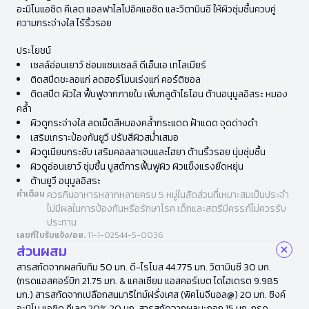
อะมิโนแอซิด คีเลต แอลฟาไลโปอิคแอซิด และวิตามินอี ให้ผิวชุ่มชื้นควบคู่
ความกระจ่างใส ไร้ริ้วรอย
ประโยชน์
เซลล์อ่อนเยาว์ ซ่อมแซมเซลล์ ดีเอ็นเอ เทโลเมียร์
ติดสปีดชะลอแก่ ลดฮอร์โมนเร่งแก่ คอร์ติซอล
ติดสปีด ผิวใส ฟื้นฟูจากภายใน เพิ่มกลูต้าไธโอน ต้านอนุมูลอิสระ หมอง
คล้ำ
ผิวดูกระจ่างใส ลดเม็ดสีหมองคล้ำกระแดด ฝ้าแดด จุดด่างดำ
เสริมเกราะป้องกันยูวี ปรับสีผิวสม่ำเสมอ
ผิวดูเนียนกระชับ เสริมคอลลาเจนและไฮยา ต้านริ้วรอย นุ่มชุ่มชื้น
ผิวดูอ่อนเยาว์ ชุ่มชื้น บูสต์การฟื้นฟูผิว ผิวแข็งแรงยืดหยุ่น
ต้านยูวี อนุมูลอิสระ
คำเตือน
ควรกินอาหารหลากหลายครบ 5 หมู่ในสัดส่วนที่เหมาะสมเป็นประจำ
ไม่มีผลในการป้องกันหรือรักษาโรค เด็กและสตรีมีครรภ์ไม่ควรรับ
ประทาน
เลขที่ใบรับแจ้ง/อย.
11-1-02544-5-0036
ส่วนผสม
สารสกัดจากผลทับทิม 50 มก. ดี-ไรโบส 44.775 มก. วิตามินซี 30 มก.
(กรดแอสคอร์บิก 21.75 มก. & แคลเซียม แอสคอร์เบต ไดไฮเดรต 9.985
มก.) สารสกัดจากเปลือกสนมาริไทม์ฝรั่งเศส (พิคโนจีนอล@) 20 มก. ซิงค์
อะมิโน แอซิด คีเลต 20% 20 มก. สารสกัดจากผลมะกอก 15 มก. กรด