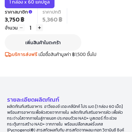
1 กล่อง x 60 แคปซูล
ราคาสมาชิก
ราคาปกติ
3,750 ฿
5,360 ฿
1
จำนวน
เพิ่มสินค้าในตะกร้า
บริการส่งฟรี
เมื่อซื้อสินค้ามูลค่า ฿1,500 ขึ้นไป
รายละเอียดผลิตภัณฑ์
ผลิตภัณฑ์เสริมอาหาร อาวียองซ์ เดอะคลีนิกค์ โปร เมด [1 กล่อง 60 เม็ด]
พร้อมสารอาหารเพื่อผิวสวยจากภายใน ผลิตภัณฑ์เสริมอาหารผิว เพื่อผิว
กระจ่างใสจากภายในสู่ภายนอก ประกอบด้วย NAD+ บูสเตอร์ ที่จะช่วย
กระตุ้นการสร้าง NAD+ จากภายใน พร้อมเปลือกสนฝรั่งเศส
(Pycnogenol®) สารสกัดผลทับทิม สารสกัดจากผลมะกอก วิตามินซี ซิงค์