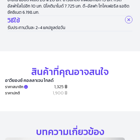
อัลฟ่าไลโปอิก 10 มก. นิโคตินาไมด์ 7.725 มก. ดี-อัลฟา โทโคเฟอริล แอซิด
ซัคซิเนต 6.198.มก.
วิธีใช้
รับประทานวันละ 2-4 แคปซูลต่อวัน
สินค้าที่คุณอาจสนใจ
อาวียองซ์ คอลลาเจน โกลด์
1,325 ฿
ราคาสมาชิก
1,900 ฿
ราคาปกติ
บทความเกี่ยวข้อง