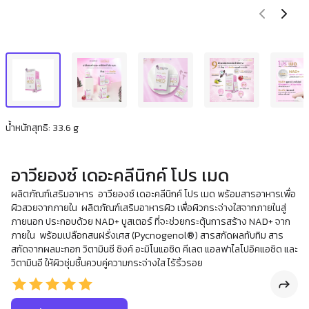
น้ำหนักสุทธิ: 33.6 g
อาวียองซ์ เดอะคลีนิกค์ โปร เมด
ผลิตภัณฑ์เสริมอาหาร อาวียองซ์ เดอะคลีนิกค์ โปร เมด พร้อมสารอาหารเพื่อ
ผิวสวยจากภายใน ผลิตภัณฑ์เสริมอาหารผิว เพื่อผิวกระจ่างใสจากภายในสู่
ภายนอก ประกอบด้วย NAD+ บูสเตอร์ ที่จะช่วยกระตุ้นการสร้าง NAD+ จาก
ภายใน พร้อมเปลือกสนฝรั่งเศส (Pycnogenol®) สารสกัดผลทับทิม สาร
สกัดจากผลมะกอก วิตามินซี ซิงค์ อะมิโนแอซิด คีเลต แอลฟาไลโปอิคแอซิด และ
วิตามินอี ให้ผิวชุ่มชื้นควบคู่ความกระจ่างใส ไร้ริ้วรอย