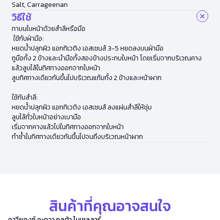
Salt, Carrageenan
วิธีใช้
ทาบนใบหน้าด้วยสำลีหรือมือ
ใช้กับฝ่ามือ:
หยดน้ำปลุกผิว แอกทิเวติง เอสเซนส์ 3-5 หยดลงบนฝ่ามือ
ถูมือทั้ง 2 ข้างและนำมือทั้งสองข้างประกบใบหน้า โดยเริ่มจากบริเวณคาง
แล้วลูบไล้ในทิศทางออกจากใบหน้า
ลูบทิศทางเดียวกันขึ้นไปบริเวณแก้มทั้ง 2 ข้างและหน้าผาก
ใช้กับสำลี:
หยดน้ำปลุกผิว แอกทิเวติง เอสเซนส์ ลงแผ่นสำลีให้ชุ่ม
ลูบไล้ทั่วใบหน้าอย่างเบามือ
เริ่มจากคางแล้วไปในทิศทางออกจากใบหน้า
ทำซ้ำในทิศทางเดียวกันขึ้นไปจนถึงบริเวณหน้าผาก
สินค้าที่คุณอาจสนใจ
อาวียองซ์ อะควา กลูต้า ไมเซลลาร์