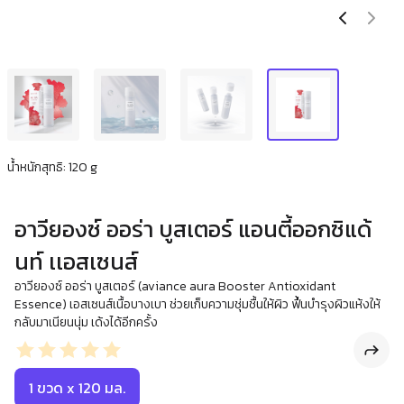
น้ำหนักสุทธิ: 120 g
อาวียองซ์ ออร่า บูสเตอร์ แอนตี้ออกซิแด้
นท์ เเอสเซนส์
อาวียองซ์ ออร่า บูสเตอร์ (aviance aura Booster Antioxidant
Essence) เอสเซนส์เนื้อบางเบา ช่วยเก็บความชุ่มชื้นให้ผิว ฟื้นบำรุงผิวแห้งให้
กลับมาเนียนนุ่ม เด้งได้อีกครั้ง
1 ขวด x 120 มล.