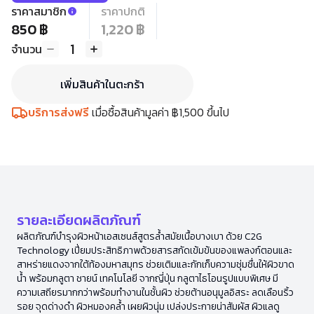
ราคาสมาชิก
ราคาปกติ
850 ฿
1,220 ฿
1
จำนวน
เพิ่มสินค้าในตะกร้า
บริการส่งฟรี
เมื่อซื้อสินค้ามูลค่า ฿1,500 ขึ้นไป
รายละเอียดผลิตภัณฑ์
ผลิตภัณฑ์บำรุงผิวหน้าเอสเซนส์สูตรล้ำสมัยเนื้อบางเบา ด้วย C2G
Technology เปี่ยมประสิทธิภาพด้วยสารสกัดเข้มข้นของแพลงก์ตอนและ
สาหร่ายแดงจากใต้ท้องมหาสมุทร ช่วยเติมและกักเก็บความชุ่มชื่นให้ผิวขาด
น้ำ พร้อมกลูตา ชายน์ เทคโนโลยี จากญี่ปุ่น กลูตาไธโอนรูปแบบพิเศษ มี
ความเสถียรมากกว่าพร้อมทำงานในชั้นผิว ช่วยต้านอนุมูลอิสระ ลดเลือนริ้ว
รอย จุดด่างดำ ผิวหมองคล้ำ เผยผิวนุ่ม เปล่งประกายน่าสัมผัส ผิวแลดู