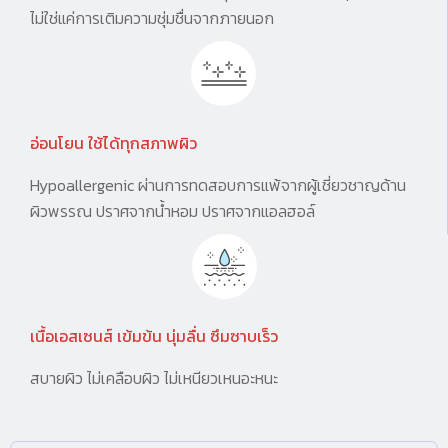
ไม่ใช่แค่การเติมความชุ่มชื่นจากภายนอก
อ่อนโยน ใช้ได้ทุกสภาพผิว
Hypoallergenic ผ่านการทดสอบการแพ้จากผู้เชี่ยวชาญด้าน
ผิวพรรณ ปราศจากน้ำหอม ปราศจากแอลฮอล์
เนื้อเอสเซนส์ เข้มข้น นุ่มลื่น ซึมซาบเร็ว
สบายผิว ไม่เคลือบผิว ไม่เหนียวเหนอะหนะ