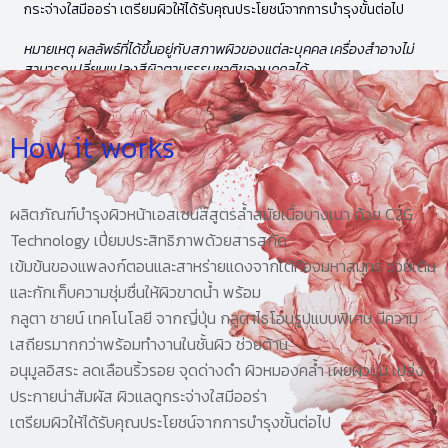
กระจ่างใสมีออร่า เตรียมผิวให้ได้รับคุณประโยชน์จากการบำรุงขั้นต่อไป
หมายเหตุ ผลลัพธ์ที่ได้ขึ้นอยู่กับสภาพผิวของแต่ละบุคคล เครื่องสำอางไม่
สามารถเปลี่ยนแปลงสีผิวตามธรรมชาติของบุคคลได้
How it works
ผลิตภัณฑ์บำรุงผิวหน้าเอสเซนส์สูตรล้ำสมัยเนื้อบางเบา ด้วย C2G
Technology เปี่ยมประสิทธิภาพด้วยสารสกัด
เข้มข้นของแพลงก์ตอนและสาหร่ายแดงจากใต้ท้องมหาสมุทร ช่วยเติม
และกักเก็บความชุ่มชื่นให้ผิวขาดน้ำ พร้อม
กลูตา ชายน์ เทคโนโลยี จากญี่ปุ่น กลูตาไธโอนรูปแบบพิเศษ มีความ
เสถียรมากกว่าพร้อมทำงานในชั้นผิว ช่วยต้าน
อนุมูลอิสระ ลดเลือนริ้วรอย จุดด่างดำ ผิวหมองคล้ำ เผยผิวนุ่ม เปล่ง
ประกายน่าสัมผัส ผิวแลดูกระจ่างใสมีออร่า
เตรียมผิวให้ได้รับคุณประโยชน์จากการบำรุงขั้นต่อไป