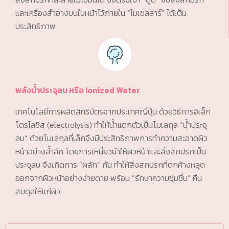
และเครื่องสำอางบนใบหน้าไว้ภายใน “ไมเซลลาร์” ได้เต็ม
ประสิทธิภาพ
พลังน้ำประจุลบ หรือ Ionized Water
เทคโนโลยีการผลิตสิทธิบัตรจากประเทศญี่ปุ่น ด้วยวิธีการอิเล็ก
โตรไลซิส (electrolysis) ทำให้น้ำแตกตัวเป็นโมเลกุล “น้ำประจุ
ลบ” ด้วยโมเลกุลที่เล็กจึงมีประสิทธิภาพการทำความสะอาดผิว
หน้าอย่างล้ำลึก โดยการเหนี่ยวนำให้ผิวหน้าและสิ่งสกปรกเป็น
ประจุลบ จึงเกิดการ “ผลัก” กัน ทำให้สิ่งสกปรกที่ตกค้างหลุด
ออกจากผิวหน้าอย่างง่ายดาย พร้อม “รักษาความชุ่มชื่น” คืน
สมดุลให้แก่ผิว