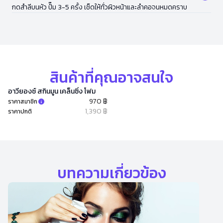
กดสำลีบนหัว ปั๊ม 3-5 ครั้ง เช็ดให้ทั่วผิวหน้าและลำคอจนหมดคราบ
สินค้าที่คุณอาจสนใจ
อาวียองซ์ สกินมูน เคล็นซิ่ง โฟม
970 ฿
ราคาสมาชิก
1,390 ฿
ราคาปกติ
บทความเกี่ยวข้อง