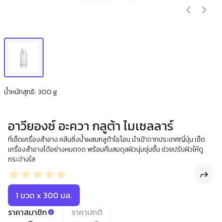
น้ำหนักสุทธิ: 300 g
อาวียองซ์ อะควา กลูต้า ไมเซลลาร์
ที่เช็ดเครื่องสำอาง คลีนซิ่งน้ำผสมกลูต้าไธโอน นำเข้าจากประเทศญี่ปุ่น เช็ด
เครื่องสำอางได้อย่างหมดจด พร้อมคืนสมดุลผิวนุ่มชุ่มชื้น ช่วยปรับผิวให้ดู
กระจ่างใส
1 ขวด x 300 มล.
ราคาสมาชิก
ราคาปกติ