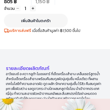
805 ฿
1,150 ฿
1
จำนวน
เพิ่มสินค้าในตะกร้า
บริการส่งฟรี
เมื่อซื้อสินค้ามูลค่า ฿1,500 ขึ้นไป
รายละเอียดผลิตภัณฑ์
อาวียองซ์ อะควา กลูต้า ไมเซลลาร์ ที่เช็ดเครื่องสำอาง เคล็นเซอร์สูตรน้ำ
สำหรับเช็ดเครื่องสำอางพร้อมคืนสมดุลผิวนุ่มชุ่มชื่น หนึ่งเดียว ที่ผสาน
เทคโนโลยีทำความสะอาดผิว ดูด ผลัก รักษาความชุ่มชื้น ไร้สิว คืนสมดุลค่า
pH เพื่อผิวสว่าง แลดูขาวกระจ่างใส ผสมกลูตาไธโอน นำเข้าจากประเทศ
ญี่ปุ่น ทำความสะอาดผิวหน้าจากเมคอัพและสิ่งสกปรกได้อย่างหมดจด
พร้อมปรับผิวให้แลดูขาวกระจ่างใสด้วยสารสกัดจากกลูตาไธโอน