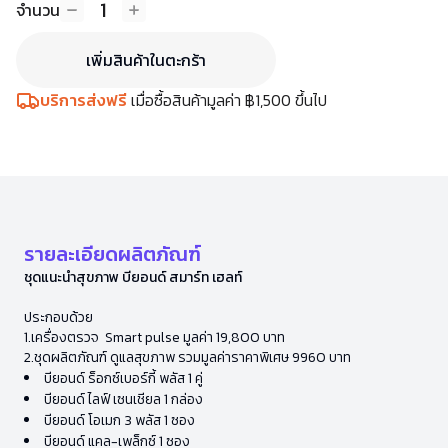
1
จำนวน
เพิ่มสินค้าในตะกร้า
บริการส่งฟรี
เมื่อซื้อสินค้ามูลค่า ฿1,500 ขึ้นไป
รายละเอียดผลิตภัณฑ์
ชุดแนะนำสุขภาพ บียอนด์ สมาร์ท เฮลท์​
ประกอบด้วย
1.เครื่องตรวจ Smart pulse มูลค่า 19,800 บาท
2.ชุดผลิตภัณฑ์ ดูแลสุขภาพ รวมมูลค่าราคาพิเศษ 9960 บาท
บียอนด์ ร็อกซ์เบอร์กี้ พลัส 1 คู่
บียอนด์ ไลฟ์ เซนเชียล 1 กล่อง
บียอนด์ โอเมก 3 พลัส 1 ซอง
บียอนด์ แคล-เพล็กซ์ 1 ซอง