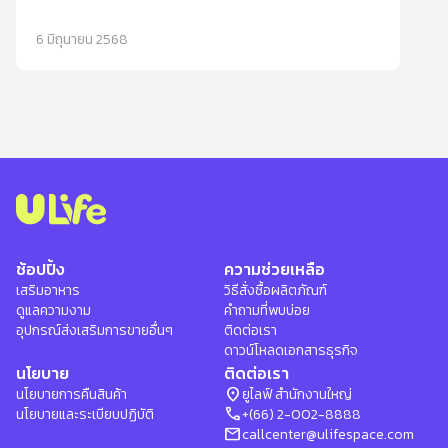
ใหม่จาก ULife ที่จะช่วยให้คุณดูแลตัวเองและคนรอบข้างได้อย่าง
มั่นใจ ด้วยความรู้ที่ถูกต้อง เครื่องมือที่แม่นยำ และผลิตภัณฑ์
6 มิถุนายน 2568
สุขภาพระดับโลกจาก Beyonde และ Aviance
ช้อปปิ้ง
ความช่วยเหลือ
เสริมอาหาร
วิธีสั่งซื้อผลิตภัณฑ์
ดูแลความงาม
คำถามที่พบบ่อย
อุปกรณ์ส่งเสริมการขายอื่นๆ
ติดต่อเรา
ดาวน์โหลดเอกสารธุรกิจ
นโยบาย
ติดต่อเรา
location_on
นโยบายการคืนสินค้า
ยูไลฟ์ สำนักงานใหญ่
phone
นโยบายและระเบียบปฏิบัติ
+(66) 2-002-8888
mail
callcenter@ulifespace.com