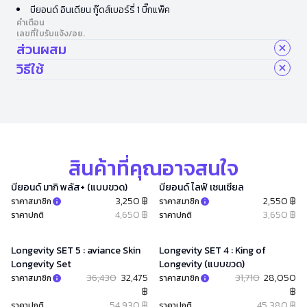
บียอนด์ อินเดียน กู๊ดส์เบอร์รี่ 1 บิ๊กแพ็ค
คำเตือน
เลขที่ใบรับแจ้ง/อย.
ส่วนผสม
วิธีใช้
สินค้าที่คุณอาจสนใจ
บียอนด์ มากิ พลัส+ (แบบขวด)
บียอนด์ ไลฟ์ เซนเชียล
3,250 ฿
2,550 ฿
ราคาสมาชิก
ราคาสมาชิก
4,650 ฿
3,650 ฿
ราคาปกติ
ราคาปกติ
Longevity SET 5 : aviance Skin
Longevity SET 4 : King of
Longevity Set
Longevity (แบบขวด)
36,430
32,475
31,710
28,050
ราคาสมาชิก
ราคาสมาชิก
฿
฿
54,930 ฿
45,380 ฿
ราคาปกติ
ราคาปกติ