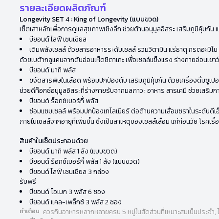
รายละเอียดผลิตภัณฑ์
Longevity SET 4 : King of Longevity (แบบขวด)
เซ็ตเสาหลักเพื่อการดูแลสุขภาพเชิงลึก ช่วยต้านอนุมูลอิสระ เสริมภูมิคุ้ม
บียอนด์ ไลฟ์ เซนเชียล
เติมพลังเซลล์ ด้วยสารอาหารระดับเซลล์ รวมวิตามิน แร่ธาตุ กรดอะมิโน
ด้วยเบต้ากลูแคนจากต้นอ่อนเห็ดชิตาเกะ เพื่อเซลล์แข็งแรง ร่างกายอ่อนเยาว
บียอนด์ มากิ พลัส
ขจัดสารพิษในเลือด พร้อมปกป้องตับ เสริมภูมิคุ้มกัน ด้วยเครื่องดื่มซูเป
ช่วยดีท็อกซ์อนุมูลอิสระที่ร่างกายรับจากมลภาวะ อาหาร สารเคมี ช่วยเสริม
บียอนด์ ร็อกซ์เบอร์กี้ พลัส
ซ่อมแซมเซลล์ พร้อมปกป้องเทโลเมียร์ ต่อต้านความเสื่อมชราในระดับดีเอ็นเ
ภายในเซลล์จากอายุที่เพิ่มขึ้น ซึ่งเป็นสาเหตุของเซลล์เสื่อม แก่ก่อนวัย โรคเร
สินค้าในเซ็ตประกอบด้วย
บียอนด์ มากิ พลัส 1 ลัง (แบบขวด)
บียอนด์ ร็อกซ์เบอร์กี้ พลัส 1 ลัง (แบบขวด)
บียอนด์ ไลฟ์ เซนเชียล 3 กล่อง
รับฟรี
บียอนด์ โอเมก 3 พลัส 6 ซอง
บียอนด์ แคล-เพล็กซ์ 3 พลัส 2 ซอง
คำเตือน
ควรกินอาหารหลากหลายครบ 5 หมู่ในสัดส่วนที่เหมาะสมเป็นประจำ, 