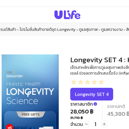
รนด์สินค้า
โปรโมชั่น
สินค้าขายดี
ชุด Longevity
ดูแลสุขภาพ
ดูแลความงาม
ส
Longevity SET 4 :
เซ็ตเสาหลักเพื่อการดูแลสุขภาพเชิงลึก
เซลล์ ช่วยลดการอักเสบเรื้อรัง (inf
Longevity SET 4
ราคาสมาชิก
ราคาปกติ
28,050 ฿
45,380 
31,710 ฿
1
จำนวน