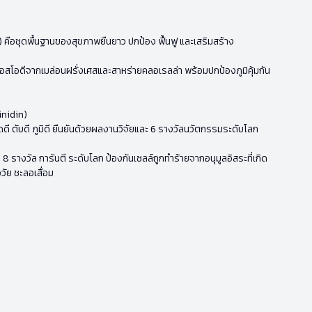
g) คือชุดพื้นฐานของสุขภาพยืนยาว ปกป้อง ฟื้นฟู และเสริมสร้าง
เอสโอดีจากเมล่อนฝรั่งเศสและสาหร่ายคลอเรลล่า พร้อมปกป้องภูมิคุ้มกัน
inidin)
ดี ตับดี ภูมิดี ยืนยันด้วยผลงานวิจัยและ 6 รางวัลนวัตกรรมระดับโลก
 8 รางวัล การันตี ระดับโลก ป้องกันเซลล์ถูกทำร้ายจากอนุมูลอิสระที่เกิด
อวัย ชะลอเสื่อม