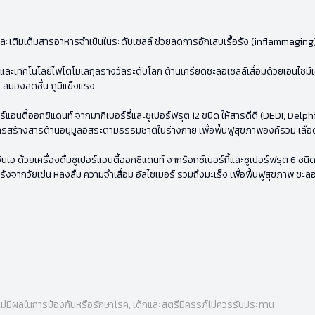
กัน และเติมเต็มสารอาหารจำเป็นในระดับเซลล์ ช่วยลดการอักเสบเรื้อรัง (inflammagin
 และเทคโนโลยีไฟโตโมเลกุลรางวัลระดับโลก ต้านเครียดชะลอเซลล์เสื่อมด้วยเอนไซม์
์ สมองสดชื่น ภูมิแข็งแรง
อร์แอนตี้ออกซิแดนท์ จากมากิเบอร์รี่และซูเปอร์ฟรุต 12 ชนิด ให้สารดีดี (DEDI, Delph
การสร้างสารต้านอนุมูลอิสระตามธรรมชาติในร่างกาย เพื่อฟื้นฟูสุขภาพองค์รวม เลือด
อ ด้วยเครื่องดื่มซูเปอร์แอนตี้ออกซิแดนท์ จากร็อกซ์เบอร์กี้และซูเปอร์ฟรุต 6 ชนิด
ื้อรังจากวัยเช่น หลงลืม ความจำเสื่อม อัลไซเมอร์ รวมถึงมะเร็ง เพื่อฟื้นฟูสุขภาพ ชะล
ไม่มีผลในการป้องกันหรือรักษาโรค, เด็กและสตรีมีครรภ์ไม่ควรรับประทาน