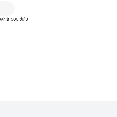
มูลค่า ฿1,500 ขึ้นไป