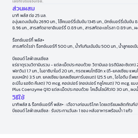
เลขที่ใบรับแจ้ง/อย.
ส่วนผสม
มากิ พลัส ต่อ 25 มล.
องุ่นแดงเข้มข้น 2690 มก., โช๊คเบอร์รี่เข้มข้น 1345 มก., มิกซ์เบอร์รี่เข้
8.96 มก., สารสกัดอาซาอิเบอร์รี่ 0.89 มก., สารสกัดอะเซโรลา 0.89 มก., ผ
ร็อกซ์เบอร์กี้ พลัส+
สารสกัดโรซ่า ร็อกซ์เบอร์กี 500 มก., น้ำทับทิมเข้มข้น 500 มก., น้ำลูกยอเข
บียอนด์ ไลฟ์ เซนเชียล
แร่ธาตุรวมวิตามินรวม - แต่ละเม็ดประกอบด้วย: วิตามินเอ (เรตินิลอะซิเตท) 2,
ฟลาวิน) 1.7 มก., ไนอาซินาไมด์ 20 มก., กรดแพนโทธีนิก x (ดี-แคลเซียม แพนโ
แบบหนัก) 3.5 มก. แคลเซียม (แคลเซียมคาร์บอเนต) 125.5 มก., ไอโอดีน (โพแทสเซ
อะมิโน แอซิด คีเลต) 70 mcg, คอปเปอร์ (คอปเปอร์ กลูโคเนต) 70 mcg, แมง
Plus Coenzyme Q10 แต่ละเม็ดประกอบด้วย: โคเอ็นไซม์คิว10 30 มก., ผงน้
วิธีใช้
มากิพลัส & ร็อกซ์เบอร์กี้ พลัส+ : เจือจางก่อนบริโภค โดยเตรียมผลิตภัณฑ์
บียอนด์ ไลฟ์ เซนเชียล : รับประทานวันละ 1 ซอง หลังอาหารพร้อมน้ำ 1 แก้ว