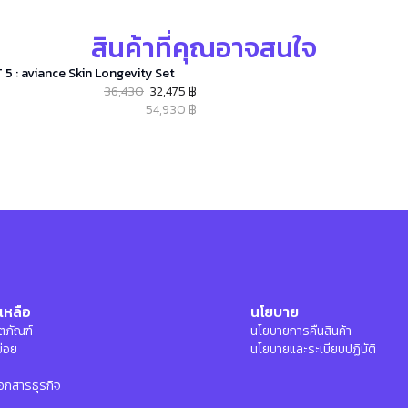
สินค้าที่คุณอาจสนใจ
 5 : aviance Skin Longevity Set
36,430
32,475 ฿
54,930 ฿
เหลือ
นโยบาย
ลิตภัณฑ์
นโยบายการคืนสินค้า
บ่อย
นโยบายและระเบียบปฏิบัติ
อกสารธุรกิจ