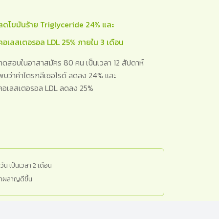
ลดไขมันร้าย Triglyceride 24% และ
คอเลสเตอรอล LDL 25% ภายใน 3 เดือน
ทดสอบในอาสาสมัคร 80 คน เป็นเวลา 12 สัปดาห์
พบว่าค่าไตรกลีเซอไรด์ ลดลง 24% และ
คอเลสเตอรอล LDL ลดลง 25%
วัน เป็นเวลา 2 เดือน
เผาผลาญดีขึ้น