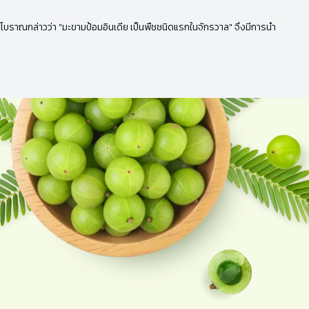
ดียโบราณกล่าวว่า "มะขามป้อมอินเดีย เป็นพืชชนิดแรกในจักรวาล" จึงมีการนำ