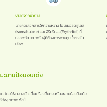
ปราศจากน้ำตาล
โดยคัดเลือกสารให้ความหวาน ไอโซมอลต์ทูโลส
%
(Isomaltulose) และ อีริทริทอล(Erythritol) ที่
ปลอดภัย เหมาะกับผู้ที่ต้องการควบคุมน้ำตาลใน
เลือด
ดมะขามป้อมอินเดีย
 โดยให้อาสาสมัครดื่มเครื่องดื่มผงสกัดมะขามป้อมอินเดีย
ดีต่อสุขภาพ ดังนี้