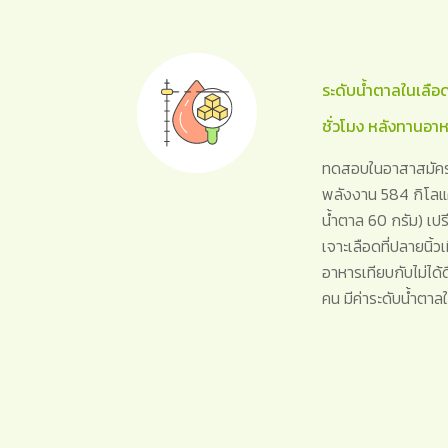
ระดับน้ำตาลในเลือ
ชั่วโมง หลังทานอา
ทดสอบในอาสาสมัครส
พลังงาน 584 กิโลแค
น้ำตาล 60 กรัม) เป
เจาะเลือดที่ปลายนิ้วเม
อาหารเทียบกับไม่ได
คน มีค่าระดับน้ำตา