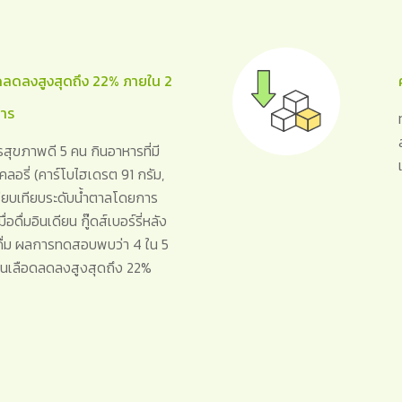
ดลดลงสูงสุดถึง 22% ภายใน 2
หาร
ุขภาพดี 5 คน กินอาหารที่มี
ลอรี่ (คาร์โบไฮเดรต 91 กรัม,
รียบเทียบระดับน้ำตาลโดยการ
ื่อดื่มอินเดียน กู๊ดส์เบอร์รี่หลัง
้ดื่ม ผลการทดสอบพบว่า 4 ใน 5
ลในเลือดลดลงสูงสุดถึง 22%