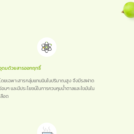
อุดมด้วยสารออกฤทธิ์
โดยเฉพาะสารกลุ่มแทนนินในปริมาณสูง จึงมีรสฝาด
อ่อนๆ และมีประโยชน์ในการควบคุมน้ำตาลและไขมันใน
เลือด