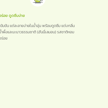
อร่อย ดูดซึมง่าย
เข้มข้น แต่ละลายง่ายในน้ำอุ่น พร้อมดูดซึม แต่งกลิ่น
น้ำผึ้งและมะนาวธรรมชาติ (ฮันนี่เลมอน) รสชาติหอม
อร่อย