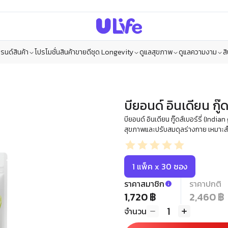
รนด์สินค้า
โปรโมชั่น
สินค้าขายดี
ชุด Longevity
ดูแลสุขภาพ
ดูแลความงาม
ส
บียอนด์ อินเดียน กู๊ดส
บียอนด์ อินเดียน กู๊ดส์เบอร์รี่ (In
สุขภาพและปรับสมดุลร่างกาย เหมาะสำ
1 แพ็ค x 30 ซอง
ราคาสมาชิก
ราคาปกติ
1,720 ฿
2,460 ฿
1
จำนวน