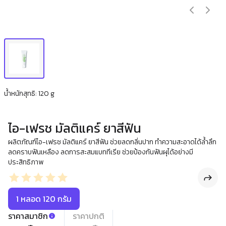
น้ำหนักสุทธิ: 120 g
ไอ-เฟรช มัลติแคร์ ยาสีฟัน
ผลิตภัณฑ์ไอ-เฟรช มัลติแคร์ ยาสีฟัน ช่วยลดกลิ่นปาก ทำความสะอาดได้ล้ำลึก
ลดคราบฟันเหลือง ลดการสะสมแบททีเรีย ช่วยป้องกันฟันผุได้อย่างมี
ประสิทธิภาพ
1 หลอด 120 กรัม
ราคาสมาชิก
ราคาปกติ