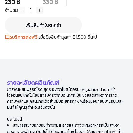
230 ฿
330 ฿
1
จำนวน
เพิ่มสินค้าในตะกร้า
บริการส่งฟรี
เมื่อซื้อสินค้ามูลค่า ฿1,500 ขึ้นไป
รายละเอียดผลิตภัณฑ์
ยาสีฟันผสมฟลูออไรด์ สูตร อะควาไนซ์ ไอออน (Aquanized ion) น้ำ
ไอออนลบ เทคโนโลยีสิทธิบัตรจากประเทศญี่ปุ่น ช่วยลดสาเหตุการเกิด
คราบพลัคและกลิ่นปากได้อย่างมีประสิทธิภาพ พร้อมมอบกลิ่นชาแอปเปิ้ล-
มินท์ ให้คุณรู้สึกหอมเย็นสดชื่น
ประโยชน์:
สามารถเข้าซอกซอนทำความสะอาดและกำจัดเศษอาหารที่เป็นสาเหตุ
ของคราบพลัคและหินปูนได้ ด้วยอะควาไนซ์ ไอออน (Aquanized ion) น้ำ