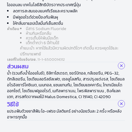
ไอออนลบ เทคโนโลยีสิทธิบัตรจากประเทศญี่ปุ่น
ลดการสะสมของแบคทีเรียและคราบพลัค
มีฟลูออไรด์ช่วยป้องกันฟันผุ
ให้กลิ่นชาแอปเปิ้ลมิ้นท์เย็นสดชื่น
มีสาร Sodium Fluoride
คำเตือน
ห้ามกินหรือกลืน
ควรเก็บให้พ้นมือเด็ก
เด็กต่ำกว่า 6 ปีห้ามใช้
คำแนะนำ: หากใช้แล้วมีความผิดปกติใดๆ เกิดขึ้น ควรหยุดใช้และ
ปรึกษาแพทย์
เลขที่ใบรับแจ้ง/อย.
11-1-6500014312
ส่วนผสม
น้ำ (รวมถึงน้ำไอออไนซ์), ซิลิกาไฮเดรต, ซอร์บิทอล, กลีเซอรีน, PEG-32,
ดิกลีเซอรีน, โซเดียมลอริลซัลเฟต, เซลลูโลสกัม, สารปรุงแต่งรส, โซเดียมล
อโรอิลซาร์โคซิเนต, เมนทอล, แซนแทนกัม, โซเดียมแซคคาริน, ไทเทเนียมได
ออกไซด์, โซเดียมฟลูออไรด์, เมทิลพาราเบน, โพรพิลพาราเบน , ซิงค์แลค
เตท, สารสกัดจากผลไม้ Malus Domestica, CI 19140, CI 42090
วิธีใช้
แปรงฟันด้วยยาสีฟัน ไอ-เฟรช มัลติแคร์ อย่างน้อยวันละ 2 ครั้ง หรือหลัง
อาหารทุกมื้อ