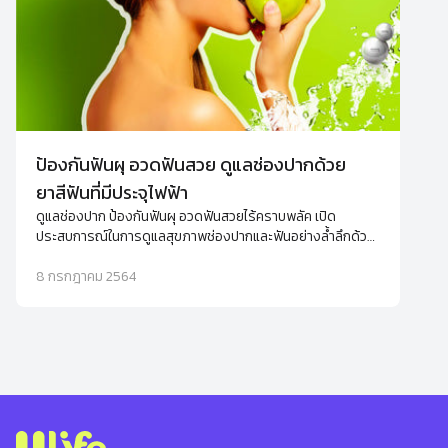
ป้องกันฟันผุ อวดฟันสวย ดูแลช่องปากด้วย
ยาสีฟันที่มีประจุไฟฟ้า
ดูแลช่องปาก ป้องกันฟันผุ อวดฟันสวยไร้คราบพลัค เปิด
ประสบการณ์ในการดูแลสุขภาพช่องปากและฟันอย่างล้ำลึกด้วย
นวัตกรรม Aquanized ที่อยู่ในยาสีฟัน ifresh ปากสะอาดได้
อย่างมั่นใจมากกว่าที่เคย
8 กรกฎาคม 2564