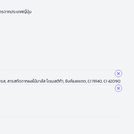
รจากประเทศญี่ปุ่น
่งรส, สารสกัดจากผลไม้มาลัส โดเมสติก้า, ซิงค์แลคเตต, CI 19140, CI 42090