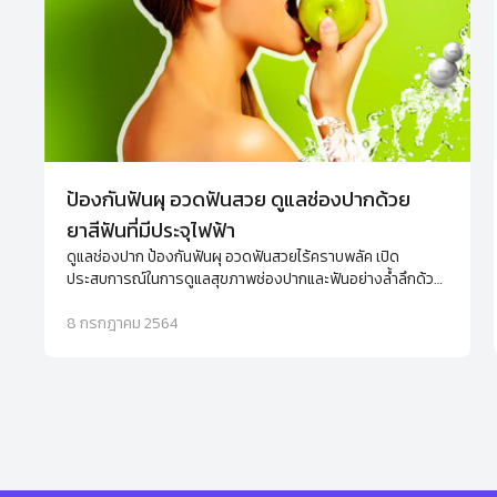
ป้องกันฟันผุ อวดฟันสวย ดูแลช่องปากด้วย
ยาสีฟันที่มีประจุไฟฟ้า
ดูแลช่องปาก ป้องกันฟันผุ อวดฟันสวยไร้คราบพลัค เปิด
ประสบการณ์ในการดูแลสุขภาพช่องปากและฟันอย่างล้ำลึกด้วย
นวัตกรรม Aquanized ที่อยู่ในยาสีฟัน ifresh ปากสะอาดได้
อย่างมั่นใจมากกว่าที่เคย
8 กรกฎาคม 2564