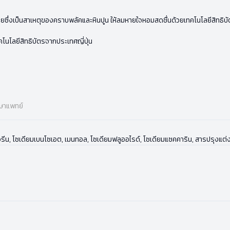
่งเป็นสาเหตุของคราบพลัคและหินปูน ให้ลมหายใจหอมสดชื่นด้วยเทคโนโลยีสิทธิบัต
นโลยีสิทธิบัตรจากประเทศญี่ปุ่น
กษาแพทย์
เซอรีน, โซเดียมเบนโซเอต, เมนทอล, โซเดียมฟลูออไรด์, โซเดียมแซคคาริน, สารปรุงแต