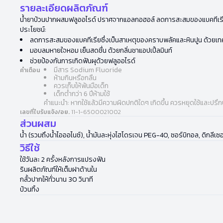
รายละเอียดผลิตภัณฑ์
น้ำยาบ้วนปากผสมฟลูออไรด์ ปราศจากแอลกอฮอล์ ลดการสะสมของแบคทีเรียซึ
ประโยชน์:
ลดการสะสมของแบคทีเรียซึ่งเป็นสาเหตุของคราบพลัคและหินปูน ด้วยเทคโ
มอบลมหายใจหอม เย็นสดชื่น ด้วยกลิ่นชาแอปเปิ้ลมินท์
ช่วยป้องกันการเกิดฟันผุด้วยฟลูออไรด์
มีสาร Sodium Fluoride
คำเตือน
ห้ามกินหรือกลืน
ควรเก็บให้พ้นมือเด็ก
เด็กต่ำกว่า 6 ปีห้ามใช้
คำแนะนำ: หากใช้แล้วมีความผิดปกติใดๆ เกิดขึ้น ควรหยุดใช้และปรึ
เลขที่ใบรับแจ้ง/อย.
11-1-6500021002
ส่วนผสม
น้ำ (รวมถึงน้ำไอออไนซ์), น้ำมันละหุ่งไฮโดรเจน PEG-40, ซอร์บิทอล, ดิกลี
วิธีใช้
ใช้วันละ 2 ครั้งหลังการแปรงฟัน
รินผลิตภัณฑ์ให้เต็มฝาด้านใน
กลั้วปากให้ทั่วนาน 30 วินาที
บ้วนทิ้ง