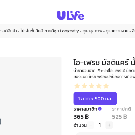
รนด์สินค้า
โปรโมชั่น
สินค้าขายดี
ชุด Longevity
ดูแลสุขภาพ
ดูแลความงาม
ส
ไอ-เฟรช มัลติแคร์ 
น้ำยาบ้วนปาก iFresh(ไอ-เฟรช) มัล
ของแบคทีเรีย พร้อมปกป้องการเกิดฟั
1 ขวด x 500 มล.
ราคาสมาชิก
ราคาปกติ
365 ฿
525 ฿
1
จำนวน