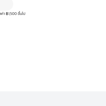
มูลค่า ฿1,500 ขึ้นไป