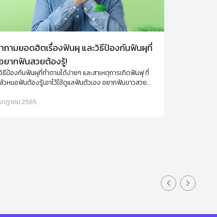
ำถามยอดฮิตเรื่องฟันผุ และวิธีป้องกันฟันผุที่
ยากฟันสวยต้องรู้!
ิธีป้องกันฟันผุที่ทำตามได้ง่ายๆ และสาเหตุการเกิดฟันฟุ ที่
ัวหมอฟันต้องรู้เอาไว้ใช้ดูแลฟันตัวเอง อยากฟันขาวสวย
ีฟันผุต้องห้ามพลาด
รกฎาคม 2565
Previous slid
Next sli