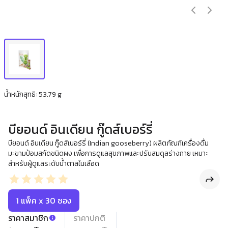
น้ำหนักสุทธิ: 53.79 g
บียอนด์ อินเดียน กู๊ดส์เบอร์รี่
บียอนด์ อินเดียน กู๊ดส์เบอร์รี่ (Indian gooseberry) ผลิตภัณฑ์เครื่องดื่ม
มะขามป้อมสกัดชนิดผง เพื่อการดูแลสุขภาพและปรับสมดุลร่างกาย เหมาะ
สำหรับผู้ดูแลระดับน้ำตาลในเลือด
1 แพ็ค x 30 ซอง
ราคาสมาชิก
ราคาปกติ