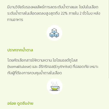
มีงานวิจัยรับรองผลลัพธ์การลดระดับน้ำตาลและ ไขมันในเลือด
ระดับน้ำตาลในเลือดลดลงสูงสุดถึง 22% ภายใน 2 ชั่วโมง หลัง
ทานอาหาร
ปราศจากน้ำตาล
โดยคัดเลือกสารให้ความหวาน ไอโซมอลต์ทูโลส
(Isomaltulose) และ อีริทริทอล(Erythritol) ที่ปลอดภัย เหมาะ
กับผู้ที่ต้องการควบคุมน้ำตาลในเลือด
อร่อย ดูดซึมง่าย