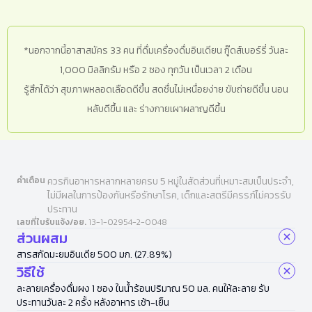
*นอกจากนี้อาสาสมัคร 33 คน ที่ดื่มเครื่องดื่มอินเดียน กู๊ดส์เบอร์รี่ วันละ
1,000 มิลลิกรัม หรือ 2 ซอง ทุกวัน เป็นเวลา 2 เดือน
รู้สึกได้ว่า สุขภาพหลอดเลือดดีขึ้น สดชื่นไม่เหนื่อยง่าย ขับถ่ายดีขึ้น นอน
หลับดีขึ้น และ ร่างกายเผาผลาญดีขึ้น
คำเตือน
ควรกินอาหารหลากหลายครบ 5 หมู่ในสัดส่วนที่เหมาะสมเป็นประจำ,
ไม่มีผลในการป้องกันหรือรักษาโรค, เด็กและสตรีมีครรภ์ไม่ควรรับ
ประทาน
เลขที่ใบรับแจ้ง/อย.
13-1-02954-2-0048
ส่วนผสม
สารสกัดมะยมอินเดีย 500 มก. (27.89%)
วิธีใช้
ละลายเครื่องดื่มผง 1 ซอง ในน้ำร้อนปริมาณ 50 มล. คนให้ละลาย รับ
ประทานวันละ 2 ครั้ง หลังอาหาร เช้า-เย็น