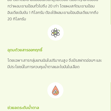
กว่าผงมะขามป้อมทั่วไปถึง 20 เท่า โดยผงสกัดมะขามป้อม
อินเดียเข้มข้น 1 กิโลกรัม ต้องใช้ผลมะขามป้อมอินเดียมากถึง
20 กิโลกรัม
อุดมด้วยสารออกฤทธิ์
โดยเฉพาะสารกลุ่มแทนนินในปริมาณสูง จึงมีรสฝาดอ่อนๆ และ
มีประโยชน์ในการควบคุมน้ำตาลและไขมันในเลือด
ช่วยลดระดับน้ำตาล