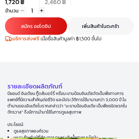
1,720 ฿
2,460 ฿
1
จำนวน
สมัคร ออโตชิป
เพิ่มสินค้าในตะกร้า
บริการส่งฟรี
เมื่อซื้อสินค้ามูลค่า ฿1,500 ขึ้นไป
รายละเอียดผลิตภัณฑ์
บียอนด์ อินเดียน กู๊ดส์เบอร์รี่ หรือมะขามป้อมอินเดียจัดเป็นพืชทางการ
แพทย์ที่มีความสำคัญต่อชีวิต และมีประวัติการใช้มานานกว่า 3,000 ปี ใน
ตำนานของอินเดียโบราณกล่าวว่า "มะขามป้อมอินเดีย เป็นพืชชนิดแรกใน
จักรวาล" จึงมีการนำมาใช้ในการดูแลสุขภาพ
ประโยชน์:
ดูแลสุขภาพองค์รวม
เหมาะสำหรับผู้ที่ต้องการดูแลระดับน้ำตาลและไขมัน