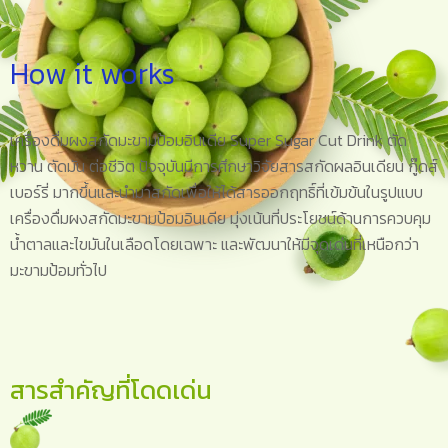
How it works
เครื่องดื่มผงสกัดมะขามป้อมอินเดีย Super Sugar Cut Drink ตัด
หวาน ตัดมัน ต่อชีวิต ปัจจุบันมีการศึกษาวิจัยสารสกัดผลอินเดียน กู๊ดส์
เบอร์รี่ มากขึ้นและนำมาสกัดเพื่อให้ได้สารออกฤทธิ์ที่เข้มข้นในรูปแบบ
เครื่องดื่มผงสกัดมะขามป้อมอินเดีย มุ่งเน้นที่ประโยชน์ด้านการควบคุม
น้ำตาลและไขมันในเลือดโดยเฉพาะ และพัฒนาให้มีจุดเด่นที่เหนือกว่า
มะขามป้อมทั่วไป
สารสำคัญที่โดดเด่น