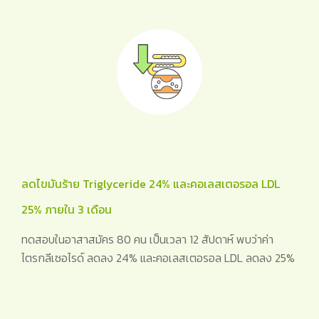
ลดไขมันร้าย Triglyceride 24% และคอเลสเตอรอล LDL
25% ภายใน 3 เดือน
ทดสอบในอาสาสมัคร 80 คน เป็นเวลา 12 สัปดาห์ พบว่าค่า
ไตรกลีเซอไรด์ ลดลง 24% และคอเลสเตอรอล LDL ลดลง 25%