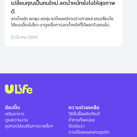
เปลี่ยนคุณเป็นคนใหม่ ลดน้ำหนักยังไงให้สุขภาพ
ดี
ลดน้ำหนัก ลดพุง ลดหุ่น แต่โหมหนักจนร่างกายแย่ แถมเสี่ยงโย
โย้แบบนี้คงไม่ไหว มาดูเคล็ดการลดน้ำหนักที่ได้ผลจริงแถมไม่
ทำให้เสียสุขภาพดีๆ ไปด้วย
12 มีนาคม 2569
ช้อปปิ้ง
ความช่วยเหลือ
เสริมอาหาร
วิธีสั่งซื้อผลิตภัณฑ์
ดูแลความงาม
คำถามที่พบบ่อย
อุปกรณ์ส่งเสริมการขายอื่นๆ
ติดต่อเรา
ดาวน์โหลดเอกสารธุรกิจ