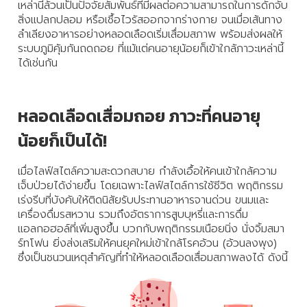
เหล่านี้ล้วนเป็นปัจจัยสัมพันธ์ที่มีผลต่อความสามารถในการดักจับ
สิ่งแปลกปลอม หรือเชื้อไวรัสออกจากร่างกาย จนเมื่อเส้นทาง
ลำเลียงอาหารอย่างหลอดเลือดเริ่มเสื่อมสภาพ พร้อมส่งผลให้
ระบบภูมิคุ้มกันถดถอย ที่แม้แต่คนอายุน้อยก็เข้าใกล้ภาวะเหล่านี้
ได้เช่นกัน
หลอดเลือดเสื่อมถอย ภาวะที่คนอายุ
น้อยก็เป็นได้!
เมื่อไลฟ์สไตล์ความสะดวกสบาย กำลังเอื้อให้คนเข้าใกล้ความ
เจ็บป่วยได้ง่ายขึ้น โดยเฉพาะไลฟ์สไตล์การใช้ชีวิต พฤติกรรม
เร่งรีบที่บังคับให้ติดนิสัยรับประทานอาหารจานด่วน ขนมและ
เครื่องดื่มรสหวาน รวมถึงอัตราการสูบบุหรี่และการดื่ม
แอลกอฮอล์ที่เพิ่มสูงขึ้น บวกกับพฤติกรรมเนือยนิ่ง นั่งจิ้มสมา
ร์ทโฟน ยิ่งส่งเสริมให้คนยุคใหม่เข้าใกล้โรคอ้วน (อ้วนลงพุง)
ซึ่งเป็นชนวนเหตุสำคัญที่ทำให้หลอดเลือดเสื่อมสภาพลงได้ ดังนี้