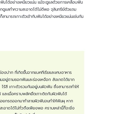
ให้
บฟันได้อย่างเหนียวแน่น แม้จะดูแลด้วยการเคลือบฟัน
เพื่อน
ากดูแลทำความสะอาดได้ไม่ดีพอ จุลินทรีย์ตัวแถม
เพื่อ
็สามารถเกาะตัวเข้ากับฟันได้อย่างเหนียวแน่นเช่นกัน
เปิด
โอกาส
สร้าง
รายได้
กับ
แผน
ธุรกิจ
ไลฟ์
แม็ก
นช่องปาก ที่เกิดขึ้นจากแบคทีเรียและเศษอาหาร
พลัส
สมอยู่ตามซอกฟันและร่องเหงือก สังเกตได้ยาก
ไร้สี เกาะตัวรวมกันอยู่บนผิวฟัน ซึ่งสามารถทำให้
L
Facebook
 และเมื่อคราบพลัคยึดเกาะติดกับผิวฟันได้
ปล่อยกรดออกมาทำลายผิวฟันจนทำให้ฟันผุ หาก
ะอาดได้ไม่ทั่วถึงเพียงพอ คราบเหล่านี้ก็จะยิ่ง