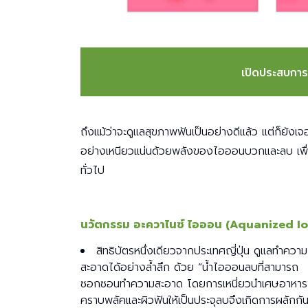
เปิดประสบกา
ถึงแม้ว่าจะดูแลสุขภาพฟันเป็นอย่างดีแล้ว แต่ก็ยั
อย่างเหนียวแน่นด้วยพลังของไอออนบวกและลบ เพื
ทั่วไป
นวัตกรรม อะควาไนซ์ ไอออน (Aquanized Io
สิทธิบัตรหนึ่งเดียวจากประเทศญี่ปุ่น ดูแลทำความ
สะอาดได้อย่างล้ำลึก ด้วย “น้ำไอออนลบที่สามารถ
ซอกซอนทำความสะอาด โดยการเหนี่ยวนำเศษอาหาร
คราบพลัคและผิวฟันให้เป็นประจุลบจึงเกิดการผลักกั