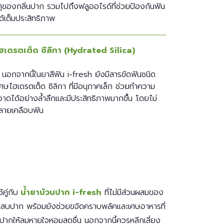
ตุของกลิ่นปาก รวมไปถึงฟลูออไรด์ที่ช่วยป้องกันฟัน
ได้เต็มประสิทธิภาพ
ฮเดรตเต็ด ซิลิกา (Hydrated Silica)
นอกจากนี้ในยาสีฟัน i-fresh ยังมีสารขัดฟันชนิด
เศษไฮเดรตเต็ด ซิลิกา ที่มีอนุภาคเล็ก ช่วยทำความ
อาดได้อย่างล้ำลึกและมีประสิทธิภาพมากขึ้น โดยไม่
ลายเคลือบฟัน
้คู่กับ
น้ำยาบ้วนปาก i-fresh
ที่ไม่มีส่วนผสมของ
สึกแสบปาก พร้อมยังช่วยขจัดคราบพลัคและเศษอาหารที่
่นปากให้ลมหายใจหอมสดชื่น นอกจากนี้ควรหลีกเลี่ยง