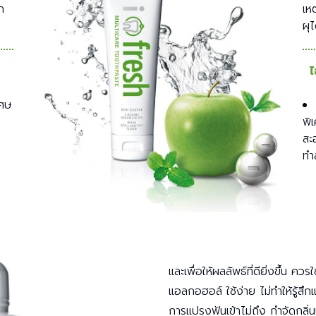
ก
เห
ผุ
ไ
เศษ
พิ
สะ
ทำ
และเพื่อให้ผลลัพธ์ที่ดียิ่งขึ้น ควรใช
แอลกอฮอล์ ใช้ง่าย ไม่ทำให้รู้
การแปรงฟันเข้าไม่ถึง กำจัดกลิ