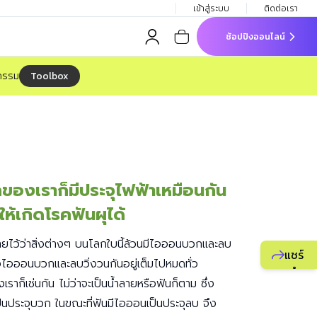
เข้าสู่ระบบ
ติดต่อเรา
ช้อปปิงออนไลน์
Toolbox
จกรรม
ากของเราก็มีประจุไฟฟ้าเหมือนกัน
ให้เกิดโรคฟันผุได้
ยไว้ว่าสิ่งต่างๆ บนโลกใบนี้ล้วนมีไอออนบวกและลบ
แชร์
ั้งไอออนบวกและลบวิ่งวนกันอยู่เต็มไปหมดทั่ว
แนะนำ
ราก็เช่นกัน ไม่ว่าจะเป็นน้ำลายหรือฟันก็ตาม ซึ่ง
ธุรกิจ
เป็นประจุบวก ในขณะที่ฟันมีไอออนเป็นประจุลบ จึง
ยูไลฟ์