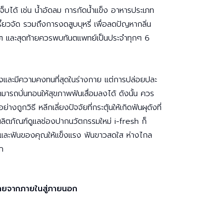
เจ็บได้ เช่น น้ำอัดลม การกัดน้ำแข็ง อาหารประเภท
ี้ยวจัด รวมถึงการงดสูบบุหรี่ เพื่อลดปัญหากลิ่น
 และสุดท้ายควรพบทันตแพทย์เป็นประจำทุกๆ 6
งแรงและมีความคงทนที่สุดในร่างกาย แต่การปล่อยปละ
ารถบั่นทอนให้สุขภาพฟันเสื่อมลงได้ ดังนั้น ควร
งถูกวิธี หลีกเลี่ยงปัจจัยที่กระตุ้นให้เกิดฟันผุดังที่
ผลิตภัณฑ์ดูแลช่องปากนวัตกรรมใหม่ i-fresh ก็
และฟันของคุณให้แข็งแรง ฟันขาวสดใส ห่างไกล
ก
กายจากภายในสู่ภายนอก