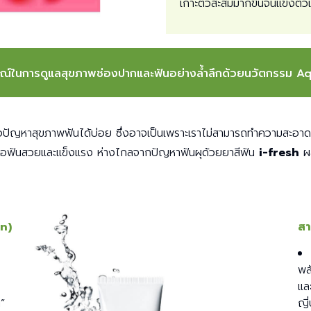
เกาะตัวสะสมมากขึ้นจนแข็งตัวแ
รณ์ในการดูแลสุขภาพช่องปากและฟันอย่างล้ำลึกด้วยนวัตกรรม A
งเจอปัญหาสุขภาพฟันได้บ่อย ซึ่งอาจเป็นเพราะเราไม่สามารถทำความสะอา
่อฟันสวยและแข็งแรง ห่างไกลจากปัญหาฟันผุด้วยยาสีฟัน
i-fresh
ผล
n)
สา
พล
แล
น”
ญี่