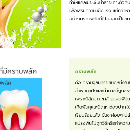
ทำให้แคลเซียมในน้ำลายเกาะตัวกั
เพื่อเสริมความแข็งแรง แต่ทว่าห
อย่างคราบพลัคที่มีไอออนเป็นลบก
คราบพลัค
คือ คราบจุลินทรีย์ชนิดหนึ่งใ
จำพวกแป้งและน้ำตาลที่ถูกสะ
เพราะมีลักษณะคล้ายแผ่นฟิล์ม 
เกิดฟันผุและปัญหาช่องปากได้
เรียบร้อยแล้ว มันจะค่อยๆ 
แปรงฟันไม่ถูกวิธีหรือทำความส