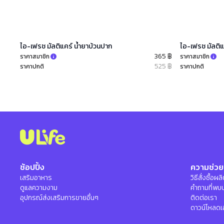
ไอ-เฟรช มัลติแคร์ น้ำยาบ้วนปาก
ไอ-เฟรช มัลติแ
365 ฿
ราคาสมาชิก
ราคาสมาชิก
525 ฿
ราคาปกติ
ราคาปกติ
ช้อปปิ้ง
ความช่วย
เสริมอาหาร
วิธีสั่งซื้อผ
ดูแลความงาม
คำถามที่พบ
อุปกรณ์ส่งเสริมการขายอื่นๆ
ติดต่อเรา
ดาวน์โหลดเ