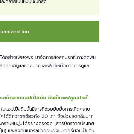
ละกลายเป็นหินปูนในที่สุด
quanized Ion
ดได้อย่างเพียงพอ มาจัดการสิ่งสกปรกที่เกาะติดฟัน
ิตภัณฑ์ดูแลช่องปากและฟัน
ที่เหนือกว่าการดูแล
รสกัดจากแอปเปิ้ลดิบ ซิงค์และฟลูออไรด์
ในแอปเปิ้ลดิบนั้นมีสารที่ช่วยยับยั้งการเกิดคราบ
ัคได้ดีกว่าชาเขียวถึง 20 เท่า จึงช่วยลดกลิ่นปาก
ะคราบหินปูนได้อย่างตรงจุด (สิทธิบัตรจากประเทศ
ปุ่น) และซิงค์มิเนอรัลช่วยยับยั้งแบคทีเรียอันเป็นต้น