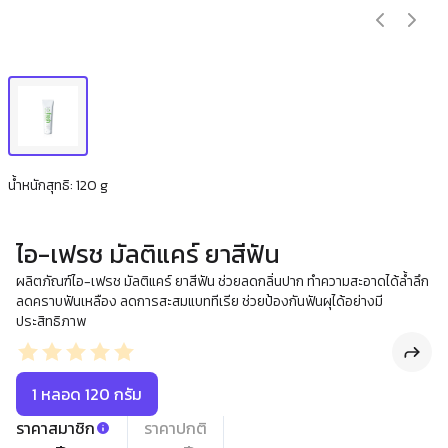
น้ำหนักสุทธิ: 120 g
ไอ-เฟรช มัลติแคร์ ยาสีฟัน
ผลิตภัณฑ์ไอ-เฟรช มัลติแคร์ ยาสีฟัน ช่วยลดกลิ่นปาก ทำความสะอาดได้ล้ำลึก
ลดคราบฟันเหลือง ลดการสะสมแบททีเรีย ช่วยป้องกันฟันผุได้อย่างมี
ประสิทธิภาพ
1 หลอด 120 กรัม
ราคาสมาชิก
ราคาปกติ