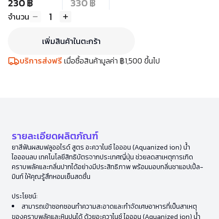
230 ฿
330 ฿
1
จำนวน
เพิ่มสินค้าในตะกร้า
บริการส่งฟรี
เมื่อซื้อสินค้ามูลค่า ฿1,500 ขึ้นไป
รายละเอียดผลิตภัณฑ์
ยาสีฟันผสมฟลูออไรด์ สูตร อะควาไนซ์ ไอออน (Aquanized ion) น้ำ
ไอออนลบ เทคโนโลยีสิทธิบัตรจากประเทศญี่ปุ่น ช่วยลดสาเหตุการเกิด
คราบพลัคและกลิ่นปากได้อย่างมีประสิทธิภาพ พร้อมมอบกลิ่นชาแอปเปิ้ล-
มินท์ ให้คุณรู้สึกหอมเย็นสดชื่น
ประโยชน์:
สามารถเข้าซอกซอนทำความสะอาดและกำจัดเศษอาหารที่เป็นสาเหตุ
ของคราบพลัคและหินปูนได้ ด้วยอะควาไนซ์ ไอออน (Aquanized ion) น้ำ