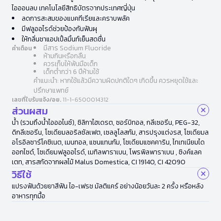
ไอออนลบ เทคโนโลยีสิทธิบัตรจากประเทศญี่ปุ่น
ลดการสะสมของแบคทีเรียและคราบพลัค
มีฟลูออไรด์ช่วยป้องกันฟันผุ
ให้กลิ่นชาแอปเปิ้ลมิ้นท์เย็นสดชื่น
มีสาร Sodium Fluoride
คำเตือน
ห้ามกินหรือกลืน
ควรเก็บให้พ้นมือเด็ก
เด็กต่ำกว่า 6 ปีห้ามใช้
คำแนะนำ: หากใช้แล้วมีความผิดปกติใดๆ เกิดขึ้น ควรหยุดใช้และ
ปรึกษาแพทย์
เลขที่ใบรับแจ้ง/อย.
11-1-6500014312
ส่วนผสม
น้ำ (รวมถึงน้ำไอออไนซ์), ซิลิกาไฮเดรต, ซอร์บิทอล, กลีเซอรีน, PEG-32,
ดิกลีเซอรีน, โซเดียมลอริลซัลเฟต, เซลลูโลสกัม, สารปรุงแต่งรส, โซเดียมล
อโรอิลซาร์โคซิเนต, เมนทอล, แซนแทนกัม, โซเดียมแซคคาริน, ไทเทเนียมได
ออกไซด์, โซเดียมฟลูออไรด์, เมทิลพาราเบน, โพรพิลพาราเบน , ซิงค์แลค
เตท, สารสกัดจากผลไม้ Malus Domestica, CI 19140, CI 42090
วิธีใช้
แปรงฟันด้วยยาสีฟัน ไอ-เฟรช มัลติแคร์ อย่างน้อยวันละ 2 ครั้ง หรือหลัง
อาหารทุกมื้อ