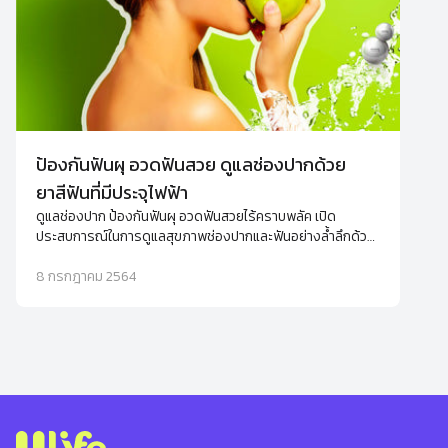
ป้องกันฟันผุ อวดฟันสวย ดูแลช่องปากด้วย
ยาสีฟันที่มีประจุไฟฟ้า
ดูแลช่องปาก ป้องกันฟันผุ อวดฟันสวยไร้คราบพลัค เปิด
ประสบการณ์ในการดูแลสุขภาพช่องปากและฟันอย่างล้ำลึกด้วย
นวัตกรรม Aquanized ที่อยู่ในยาสีฟัน ifresh ปากสะอาดได้
อย่างมั่นใจมากกว่าที่เคย
8 กรกฎาคม 2564