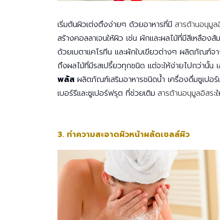
เริ่มต้นผิวเต่งตึงง่ายๆ ด้วยอาหารที่มี
สารต้านอนุมูล
สร้างคอลลาเจนให้ผิว เช่น ผักและผลไม้ที่มีสีเหลืองส
ด้วยเบตาแคโรทีน และผักใบเขียวต่างๆ ผลิตภัณฑ์จา
ถึงผลไม้ที่มีรสเปรี้ยวทุกชนิด แต่จะให้ง่ายไปกว่านั้น
พลัส
ผลิตภัณฑ์เสริมอาหารชนิดน้ำ เครื่องดื่มซูเปอ
เบอร์รีและซูเปอร์ฟรุต ที่ช่วยเติม
สารต้านอนุมูลอิสระ
ใ
3. ทำความสะอาดผิวหน้าผลัดเซลล์ผิว