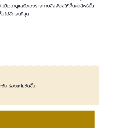
ให้
่มีเวลาดูแลตัวเองร่างกายจึงฟ้องให้เห็นผลลัพธ์นั้น
เพื่อน
นได้ชัดเจนที่สุด
เพื่อ
เปิด
โอกาส
สร้าง
รายได้
กับ
แผน
ธุรกิจ
ไลฟ์
แม็ก
พลัส
ะชับ ร่องแก้มชัดขึ้น
L
Facebook