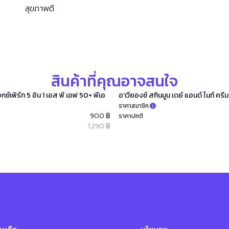
สุขภาพดี
สินค้าที่คุณอาจสนใจ
อกซ์เพิร์ท 5 อิน 1 เอส พี เอฟ 50+ พีเอ
อาวียองซ์ สกินมูน เดย์ แอนด์ ไนท์ ครีม
ราคาสมาชิก
900 ฿
ราคาปกติ
1,290 ฿