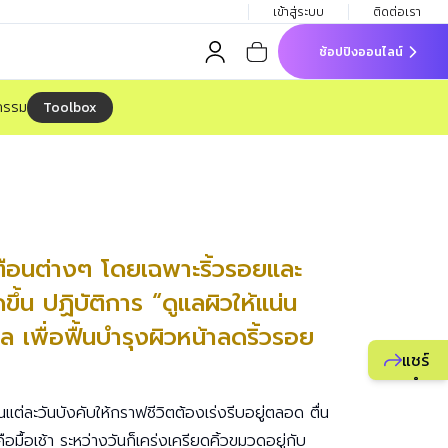
เข้าสู่ระบบ
ติดต่อเรา
ช้อปปิงออนไลน์
Toolbox
จกรรม
เตือนต่างๆ โดยเฉพาะริ้วรอยและ
ขึ้น ปฏิบัติการ “ดูแลผิวให้แน่น
ล เพื่อฟื้นบำรุงผิวหน้าลดริ้วรอย
แชร์
แนะนำ
ธุรกิจ
นแต่ละวันบังคับให้กราฟชีวิตต้องเร่งรีบอยู่ตลอด ตื่น
ยูไลฟ์
มื้อเช้า ระหว่างวันก็เคร่งเครียดคิ้วขมวดอยู่กับ