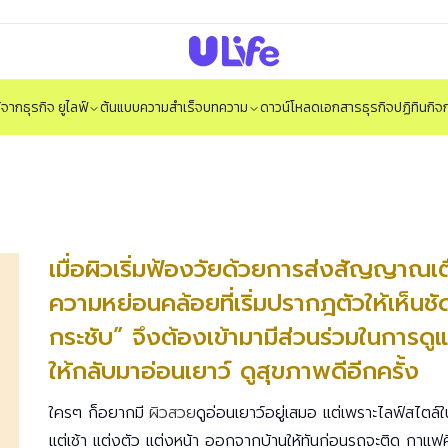
ได้จากธุรกิจ ยูไลฟ์
ต้นแบบความสำเร็จ
บทความ
ดาวน์โหลดเอกสารธุรกิจ
ปฏิทินกิ
เมื่อผิวเริ่มฟ้องวัยด้วยการส่งสัญญาณ
ความหย่อนคล้อยที่เริ่มปรากฎตัวให้เห็นชัด
กระชับ” จึงต้องเข้ามามีส่วนร่วมในการดูแ
ให้กลับมาอ่อนเยาว์ ดูสุขภาพดีอีกครั้ง
ใครๆ ก็อยากมี
ผิวสวย
ดูอ่อนเยาว์อยู่เสมอ แต่เพราะไลฟ์สไตล์ใ
แต่เช้า แต่งตัว แต่งหน้า ออกจากบ้านให้ทันก่อนรถจะติด กาแฟคือ