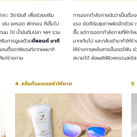
อิสระ
วิตามินซี เพื่อช่วยเสริม
การออกกำลังกายนับว่าเป็นเรื่องที่
้ม เช่น แครอต ฟักทอง ที่เต็มไป
แรง ยังดีต่อสุขภาพผิวอีกด้วย เ
กนม ไข่ น้ำมันตับปลา ฯลฯ รวม
ขึ้น แต่การออกกำลังกายที่หักโ
 เสริมการดูแลด้วย
บียอนด์ มากิ
มากเกินไป และกลับเข้ามาทำให้ร่
ร์แอนตี้ออกซิแดนท์จากผลมากิ
ให้ร่างกายหลั่งสารเอ็นดอร์ฟิน
ห้แก่ร่างกาย
สบายได้ ส่งผลให้ผิวพรรณสดใส ส
4. ครีมกันแดดอย่าให้ขาด
5.