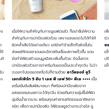
อง
เมื่อให้ความสำคัญกับการดูแลผิวแล้ว ก็อย่าลืมให้ความ
เพ
สำคัญกับการปกป้องผิวด้วย เพราะแสงแดดไม่ได้ทำให้
ช่
ิว
ผิวคล้ำเสียได้อย่างเดียว แต่ยังทำร้ายลึกถึงผิวชั้นใน
ยอ
่ดี
ส่งผลให้คอลลาเจนและอีลาสตินเสื่อมสภาพเร็วขึ้น แถม
แข
ณฑ์
ยังทำให้ผิวสร้างอนุมูลอิสระเพิ่มขึ้นด้วย ดังนั้นควร
ปร
ปกป้องผิวด้วยการทาครีมกันแดดเป็นประจำทุกวัน ไม่ว่า
แข
ับ
จะออกไปเจอแดดหรือไม่ก็ตา
มด้วย
อาวียองซ์ ยูวี
อล
เอกซ์เพิร์ท 5 อิน 1 เอส พี เอฟ 50+ พีเอ ++++
เนื้อ
เซรั่มเข้มข้นสัมผัสบางเบา ที่พร้อมปกป้องผิวจาก
แสงแดดและมลภาวะได้ทุกวัน ช่วยเติมความชุ่มชื้นให้ผิว
นุ่มอิ่มน้ำยาวนาน พร้อมคุณค่าสารสกัดธรรมชาติหลาก
ชนิด เพื่อการปกป้องผิว ให้ผิวแลดูสว่างกระจ่างใส ดู