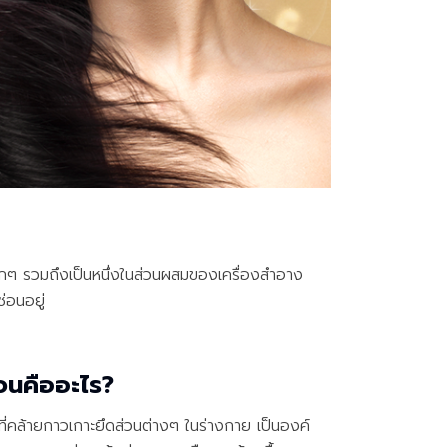
ให้
เพื่อน
เพื่อ
เปิด
โอกาส
สร้าง
รายได้
กับ
แผน
ธุรกิจ
ไลฟ์
แม็ก
กๆ รวมถึงเป็นหนึ่งในส่วนผสมของเครื่องสำอาง
พลัส
่อนอยู่
L
Facebook
จนคืออะไร?
้าที่คล้ายกาวเกาะยึดส่วนต่างๆ ในร่างกาย เป็นองค์