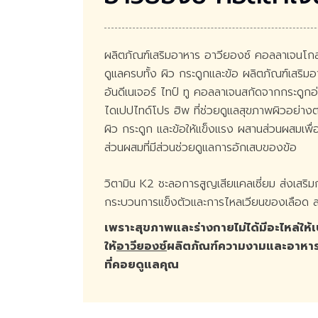
ผลิตภัณฑ์เสริมอาหาร อาวียองซ์ คอลลาเจนโกล
ดูแลครบทั้ง ผิว กระดูกและข้อ ผลิตภัณฑ์เสร
อันดีเนเจอร์ ไทป์ ทู คอลลาเจนสกัดจากกระดู
ไดเปปไทด์โปร ฮิพ ที่ช่วยดูแลสุขภาพผิวอย่
ผิว กระดูก และข้อให้แข็งแรง ผสานส่วนผสมเพื่
ส่วนผสมที่มีส่วนช่วยดูแลการอักเสบของข้อ
วิตามิน K2 ชะลอการสูญเสียแคลเซี่ยม ส่งเสริม
กระบวนการแข็งตัวและการไหลเวียนของเลือด 
เพราะสุขภาพและร่างกายไม่ได้มีอะไหล่ให้เ
ให้
อาวียองซ์
ผลิตภัณฑ์ความงามและอาหารเสร
ที่คอยดูแลคุณ