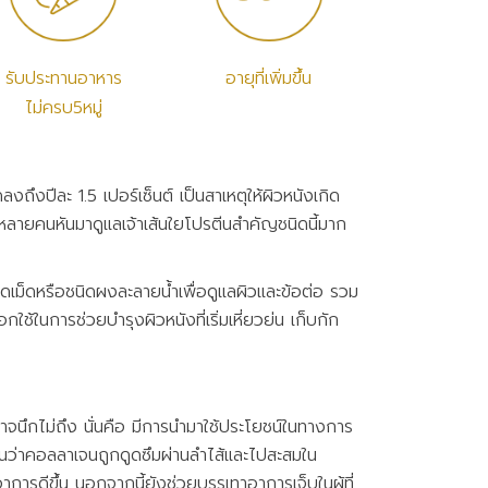
รับประทานอาหาร
อายุที่เพิ่มขึ้น
ไม่ครบ5หมู่
ึงปีละ 1.5 เปอร์เซ็นต์ เป็นสาเหตุให้ผิวหนังเกิด
ที่หลายคนหันมาดูแลเจ้าเส้นใยโปรตีนสำคัญชนิดนี้มาก
นิดเม็ดหรือชนิดผงละลายน้ำเพื่อดูแลผิวและข้อต่อ รวม
ช้ในการช่วยบำรุงผิวหนังที่เริ่มเหี่ยวย่น เก็บกัก
จนึกไม่ถึง นั่นคือ มีการนำมาใช้ประโยชน์ในทางการ
นว่าคอลลาเจนถูกดูดซึมผ่านลำไส้และไปสะสมใน
ีอาการดีขึ้น นอกจากนี้ยังช่วยบรรเทาอาการเจ็บในผู้ที่