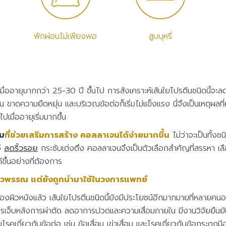
พักผ่อนไม่เพียงพอ
สูบบุหรี่
อายุมากกว่า 25-30 ปี ขึ้นไป การสังเคราะห์เส้นใยโปรตีนชนิดนี้จะลดลงถ
ยน ขาดความยืดหยุ่น และบริเวณข้อต่อก็เริ่มไม่แข็งแรง นี่จึงเป็นเหตุผล
ไปเมื่ออายุเริ่มมากขึ้น
ิม
ที่ช่วยเสริมการสร้าง คอลลาเจนได้ง่ายมากขึ้น
ไม่ว่าจะเป็นทั้งช
ว์
ลดริ้วรอย
กระชับเต่งตึง คอลลาเจนจึงเป็นตัวเลือกสำคัญที่สรรหา เลือกใ
ขึ้นอย่างที่ต้องการ
องผิวพรรณ แต่ยังถูกนำมาใช้ในวงการแพทย์
ิวหนังแล้ว เส้นใยโปรตีนชนิดนี้ยังมีประโยชน์อีกมากมายที่หลายคนอา
เจ็บหลังการผ่าตัด ลดอาการปวดและความเสื่อมภายใน มีงานวิจัยยืนยั
โรคเกี่ยวกับข้อต่อ เช่น ข้อเสื่อม เข่าเสื่อม และโรคเกี่ยวกับข้อกระดูกม