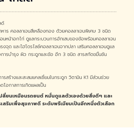
ด์
ิมอาหาร คอลลาเจนสีเหลืองทอง ด้วยคอลลาเจนพิเศษ 3 ชนิด
กอ่อนหน้าอกไก่ ดูแลกระบวนการอักเสบของข้อพร้อมคอลลาเจน
างตรงจุด และไฮโดรไลซ์คอลลาเจนจากปลา เสริมคอลลาเจนดูแล
อการบำรุง ผิว กระดูกและข้อ อีก 3 ชนิด สารสกัดขมิ้นชัน
การสร้างและสะสมแคลเซี่ยมในกระดูก วิตามิน K1 มีส่วนช่วย
ลดโอกาสการเกิดแผลเป็น
ปลี่ยนเหมือนรถยนต์ หมั่นดูแลตัวเองด้วยสิ่งดีๆ และ
ิมเพื่อสุขภาพดี ระดับพรีเมียมเป็นอีกหนึ่งตัวเลือก