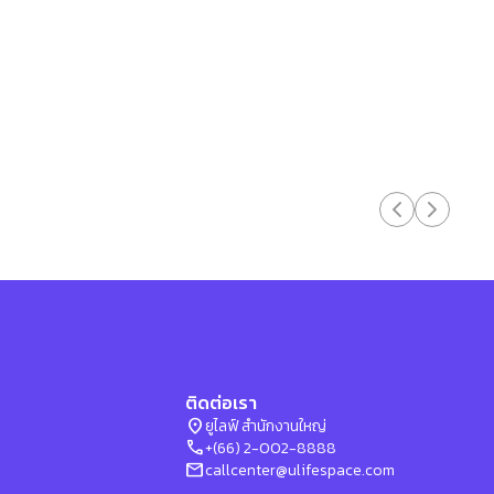
ติดต่อเรา
location_on
ยูไลฟ์ สำนักงานใหญ่
phone
+(66) 2-002-8888
mail
callcenter@ulifespace.com