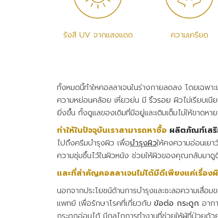
รังสี UV จากแสงแดด
ความเครียด
ทั้งหมดนี้ทำใหคอลลาเจนในร่างกายลดลง โดยเฉพาะเมื่อ
ความหย่อนคล้อย เหี่ยวย่น มี
ริ้วรอย
ผิวไม่เรียบเนี
ยิ่งขึ้น ทั้งดูแลของเดิมที่มีอยู่และเติมเต็มไม่ให้ขาดหาย
ทำให้ในปัจจุบันเราสามารถหาซื้อ
ผลิตภัณฑ์เสร
ไปถึงครีมบำรุงผิว เพื่อ
บำรุงผิว
ให้คงความอ่อนเยา
ความชุ่มชื้นไว้ในผิวหนัง ช่วยให้ผิวของคุณกลับมาดูดี
และที่สำคัญคอลลาเจนไม่ได้มีดีเพียงแค่เรื่
นอกจากประโยชน์ด้านการบำรุงและชะลอความเสื่อมของผ
แพทย์ เพื่อรักษาโรคที่เกี่ยวกับ
ข้อต่อ กระดูก
อาการ
กระดูกอ่อนได้ มีกลไกการทำงานที่ช่วยให้ผู้ที่ป่วยด้วย