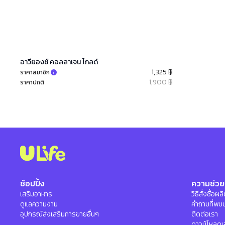
อาวียองซ์ คอลลาเจน โกลด์
1,325 ฿
ราคาสมาชิก
1,900 ฿
ราคาปกติ
ช้อปปิ้ง
ความช่วย
เสริมอาหาร
วิธีสั่งซื้อผ
ดูแลความงาม
คำถามที่พบ
อุปกรณ์ส่งเสริมการขายอื่นๆ
ติดต่อเรา
ดาวน์โหลดเ