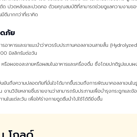
าตัด ปวดหลังและปวดคอ ด้วยคุณสมบัติที่สามารถช่วยดูแลความงามของ
มีดีมากกว่าที่เราคิด
อดภัย
ค์การอาหารและยาแนะนำว่าควรรับประทานคอลลาเจนสายสั้น (Hydrolyzed 
00 มิลลิกรัมต่อวัน
 หรือผงชงละลายหรือผสมในอาหารและเครื่องดื่ม ซึ่งโดยปกติรูปแบบผงช
นยืนยันถึงความปลอดภัยที่มั่นใจได้มากขึ้นรวมถึงการพัฒนาคอลลาเจนในรู
่มขึ้น งานวิจัยหลายชิ้นรายงานว่าสามารถรับประทานเพื่อบำรุงกระดูกและ
แต่ละวัน เพื่อให้ร่างกายดูดซึมนำไปใช้ได้ดียิ่งขึ้น
น โกลด์