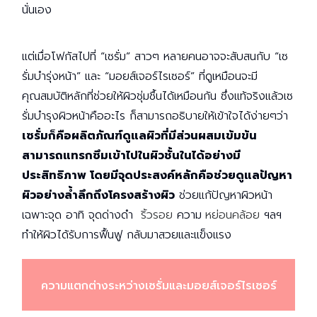
นั่นเอง
แต่เมื่อโฟกัสไปที่ “เซรั่ม” สาวๆ หลายคนอาจจะสับสนกับ “เซ
รั่มบำรุ่งหน้า” และ “มอยส์เจอร์ไรเซอร์” ที่ดูเหมือนจะมี
คุณสมบัติหลักที่ช่วยให้ผิวชุ่มชื้นได้เหมือนกัน ซึ่งแท้จริงแล้วเซ
รั่มบำรุงผิวหน้าคืออะไร ก็สามารถอธิบายให้เข้าใจได้ง่ายๆว่า
เซรั่มก็คือผลิตภัณฑ์ดูแลผิวที่มีส่วนผสมเข้มข้น
สามารถแทรกซึมเข้าไปในผิวชั้นในได้อย่างมี
ประสิทธิภาพ โดยมีจุดประสงค์หลักคือช่วยดูแลปัญหา
ผิวอย่างล้ำลึกถึงโครงสร้างผิว
ช่วยแก้ปัญหาผิวหน้า
เฉพาะจุด อาทิ จุดด่างดำ
ริ้วรอย
ความ
หย่อนคล้อย
ฯลฯ
ทำให้ผิวได้รับการฟื้นฟู กลับมาสวยและแข็งแรง
ความแตกต่างระหว่างเซรั่มและมอยส์เจอร์ไรเซอร์