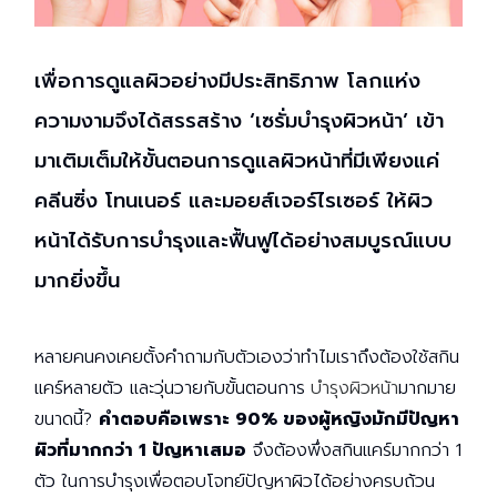
เปิด
โอกาส
สร้าง
เพื่อการดูแลผิวอย่างมีประสิทธิภาพ โลกแห่ง
รายได้
ความงามจึงได้สรรสร้าง ‘เซรั่มบำรุงผิวหน้า’ เข้า
กับ
แผน
มาเติมเต็มให้ขั้นตอนการดูแลผิวหน้าที่มีเพียงแค่
ธุรกิจ
คลีนซิ่ง โทนเนอร์ และมอยส์เจอร์ไรเซอร์ ให้ผิว
ไลฟ์
แม็ก
หน้าได้รับการบำรุงและฟื้นฟูได้อย่างสมบูรณ์แบบ
พลัส
มากยิ่งขึ้น
L
Facebook
หลายคนคงเคยตั้งคำถามกับตัวเองว่าทำไมเราถึงต้องใช้สกิน
แคร์หลายตัว และวุ่นวายกับขั้นตอนการ
บำรุงผิวหน้า
มากมาย
ขนาดนี้?
คำตอบคือเพราะ 90% ของผู้หญิงมักมีปัญหา
ผิวที่มากกว่า 1 ปัญหาเสมอ
จึงต้องพึ่งสกินแคร์มากกว่า 1
ตัว ในการบำรุงเพื่อตอบโจทย์ปัญหาผิวได้อย่างครบถ้วน