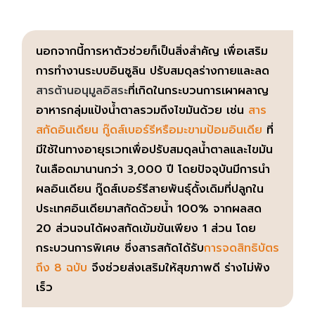
นอกจากนี้การหาตัวช่วยก็เป็นสิ่งสำคัญ เพื่อเสริม
การทำงานระบบอินซูลิน ปรับสมดุลร่างกายและลด
สารต้านอนุมูลอิสระ
ที่เกิดในกระบวนการเผาผลาญ
อาหารกลุ่มแป้งน้ำตาลรวมถึงไขมันด้วย เช่น
สาร
สกัดอินเดียน กู๊ดส์เบอร์รีหรือมะขามป้อมอินเดีย
ที่
มีใช้ในทางอายุรเวทเพื่อปรับสมดุลน้ำตาลและไขมัน
ในเลือดมานานกว่า 3,000 ปี โดยปัจจุบันมีการนำ
ผลอินเดียน กู๊ดส์เบอร์รีสายพันธุ์ดั้งเดิมที่ปลูกใน
ประเทศอินเดียมาสกัดด้วยน้ำ 100% จากผลสด
20 ส่วนจนได้ผงสกัดเข้มข้นเพียง 1 ส่วน โดย
กระบวนการพิเศษ ซึ่งสารสกัดได้รับ
การจดสิทธิบัตร
ถึง 8 ฉบับ
จึงช่วยส่งเสริมให้สุขภาพดี ร่างไม่พัง
เร็ว