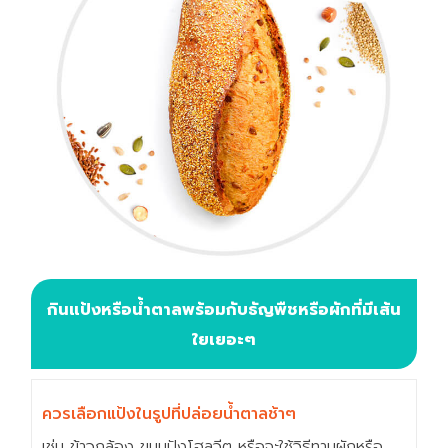
กินแป้งหรือน้ำตาลพร้อมกับธัญพืชหรือผักที่มีเส้น
ใยเยอะๆ
ควรเลือกแป้งในรูปที่ปล่อยน้ำตาลช้าๆ
เช่น ข้าวกล้อง ขนมปังโฮลวีต หรือจะใช้วิธีทานผักหรือ