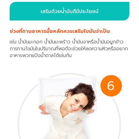
เสริมด้วยน้ำมันดีมีประโยชน์
ช่วงที่ทานอาหารมื้อหลักควรเสริมไขมันจำเป็น
เช่น น้ำมันมะกอก น้ำมันมะพร้าว น้ำมันงาหรือน้ำมันจมูกข้าว
การทานไขมันในปริมาณที่พอดีจะช่วยให้ลดความหิวหรืออยาก
อาหารพวกแป้งน้ำตาลได้เช่นกัน