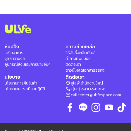
ช้อปปิ้ง
ความช่วยเหลือ
เสริมอาหาร
วิธีสั่งซื้อผลิตภัณฑ์
ดูแลความงาม
คำถามที่พบบ่อย
อุปกรณ์ส่งเสริมการขายอื่นๆ
ติดต่อเรา
ดาวน์โหลดเอกสารธุรกิจ
นโยบาย
ติดต่อเรา
location_on
นโยบายการคืนสินค้า
ยูไลฟ์ สำนักงานใหญ่
phone
นโยบายและระเบียบปฏิบัติ
+(66) 2-002-8888
mail
callcenter@ulifespace.com