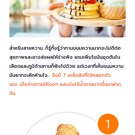
เปิด
โอกาส
สร้าง
รายได้
กับ
แผน
สำหรับสายหวาน..ก็รู้ทั้งรู้ว่าทานขนมหวานมากจะไม่ดีต่อ
ธุรกิจ
ไลฟ์
สุขภาพและอาจส่งผลให้ร่างพัง แถมเพิ่มไขมันอุดตันใน
แม็ก
เลือดและภูมิต้านทานก็พังไปด้วย แต่เวลาที่เห็นขนมหวาน
พลัส
มันยากจะหักห้ามใจ..
จึงมี 7 เคล็ดลับที่ใช้หลอกตัว
เอง..เอ๊ยร่างกายให้งงๆ และเร่งใช้น้ำตาลมากขึ้นมาฝาก
L
Facebook
กัน