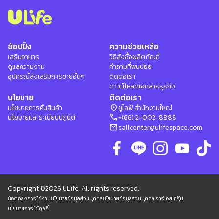
ช้อปปิ้ง
ความช่วยเหลือ
เสริมอาหาร
วิธีสั่งซื้อผลิตภัณฑ์
ดูแลความงาม
คำถามที่พบบ่อย
อุปกรณ์ส่งเสริมการขายอื่นๆ
ติดต่อเรา
ดาวน์โหลดเอกสารธุรกิจ
นโยบาย
ติดต่อเรา
location_on
นโยบายการคืนสินค้า
ยูไลฟ์ สำนักงานใหญ่
phone
นโยบายและระเบียบปฏิบัติ
+(66) 2-002-8888
mail
callcenter@ulifespace.com
Copyright ©2026 ULife, All rights reserved.
ข้อตกลงการใช้งาน
นโยบายข้อมูลส่วนบุคคล
นโยบายข้อมูลส่วนบุคคล อาร์เอส กรุ๊ป
นโยบายการใช้คุกกี้