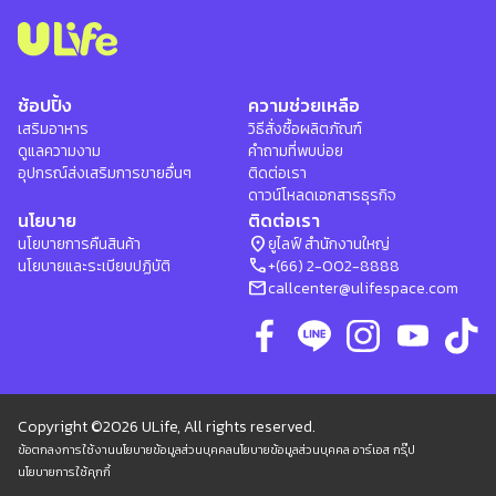
ช้อปปิ้ง
ความช่วยเหลือ
เสริมอาหาร
วิธีสั่งซื้อผลิตภัณฑ์
ดูแลความงาม
คำถามที่พบบ่อย
อุปกรณ์ส่งเสริมการขายอื่นๆ
ติดต่อเรา
ดาวน์โหลดเอกสารธุรกิจ
นโยบาย
ติดต่อเรา
location_on
นโยบายการคืนสินค้า
ยูไลฟ์ สำนักงานใหญ่
phone
นโยบายและระเบียบปฏิบัติ
+(66) 2-002-8888
mail
callcenter@ulifespace.com
Copyright ©2026 ULife, All rights reserved.
ข้อตกลงการใช้งาน
นโยบายข้อมูลส่วนบุคคล
นโยบายข้อมูลส่วนบุคคล อาร์เอส กรุ๊ป
นโยบายการใช้คุกกี้