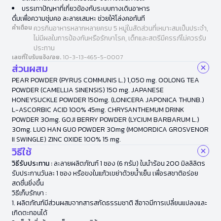
บรรเทาปัญหาที่เกี่ยวข้องกับระบบทางเดินอาหาร
ดื่มเพื่อความชุ่มคอ ละลายเสมหะ ช่วยให้โล่งคอทันที
คำเตือน
ควรกินอาหารหลากหลายครบ 5 หมู่ในสัดส่วนที่เหมาะสมเป็นประจำ,
ไม่มีผลในการป้องกันหรือรักษาโรค, เด็กและสตรีมีครรภ์ไม่ควรรับ
ประทาน
เลขที่ใบรับแจ้ง/อย.
10-3-13-465-5-0007
ส่วนผสม
PEAR POWDER (PYRUS COMMUNIS L.) 1,050 mg. OOLONG TEA
POWDER (CAMELLIA SINENSIS) 150 mg. JAPANESE
HONEYSUCKLE POWDER 150mg. (LONICERA JAPONICA THUNB.)
L-ASCORBIC ACID 100% 45mg. CHRYSANTHEMUM DRINK
POWDER 30mg. GOJI BERRY POWDER (LYCIUM BARBARUM L.)
30mg. LUO HAN GUO POWDER 30mg (MOMORDICA GROSVENOR
II SWINGLE) ZINC OXIDE 100% 15 mg.
วิธีใช้
วิธีรับประทาน :
ละลายผลิตภัณฑ์ 1 ซอง (6 กรัม) ในนำร้อน 200 มิลลิลิตร
รับประกานวันละ 1 ซอง หรือขงในแก้วเขย่าด้วยน้ำเย็น เพื่อรสชาติอร่อย
สดชื่นยิ่งขึ้น
วิธีเก็บรักษา :
1. ผลิตภัณฑ์มีส่วนผสมจากสารสกัดธรรมชาติ สีอาจมีการเปลี่ยนแปลงและ
เกิดตะทอนได้