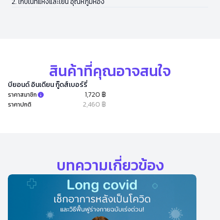
2. เก็บในที่แห้งและเย็น อุณหภูมิห้อง
สินค้าที่คุณอาจสนใจ
บียอนด์ อินเดียน กู๊ดส์เบอร์รี่
1,720 ฿
ราคาสมาชิก
2,460 ฿
ราคาปกติ
บทความเกี่ยวข้อง